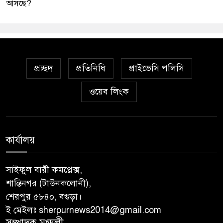
আসছে?
প্রচ্ছদ
প্রতিনিধি
প্রাইভেসি পলিসি
ওয়েব লিংক
কার্যালয়
সাইফুল বারী কমপ্লেক্স,
শান্তিনগর (টাউনকলোনী),
শেরপুর ৫৮৪০, বগুড়া।
ই মেইলঃ sherpurnews2014@gmail.com
সম্পাদক মন্ডলী