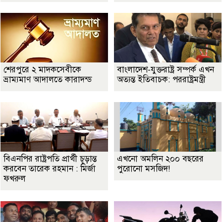
শেরপুরে ২ মাদকসেবীকে
বাংলাদেশ-যুক্তরাষ্ট্র সম্পর্ক এখন
ভ্রাম্যমাণ আদালতে কারাদন্ড
অত্যন্ত ইতিবাচক: পররাষ্ট্রমন্ত্রী
বিএনপির রাষ্ট্রপতি প্রার্থী চূড়ান্ত
এখনো অমলিন ২০০ বছরের
করবেন তারেক রহমান : মির্জা
পুরোনো মসজিদ!
ফখরুল