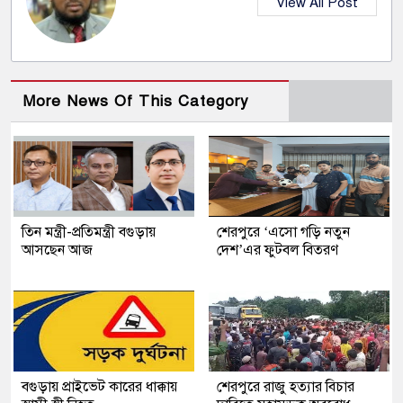
View All Post
More News Of This Category
তিন মন্ত্রী-প্রতিমন্ত্রী বগুড়ায়
শেরপুরে ‘এসো গড়ি নতুন
আসছেন আজ
দেশ’এর ফুটবল বিতরণ
বগুড়ায় প্রাইভেট কারের ধাক্কায়
শেরপুরে রাজু হত্যার বিচার