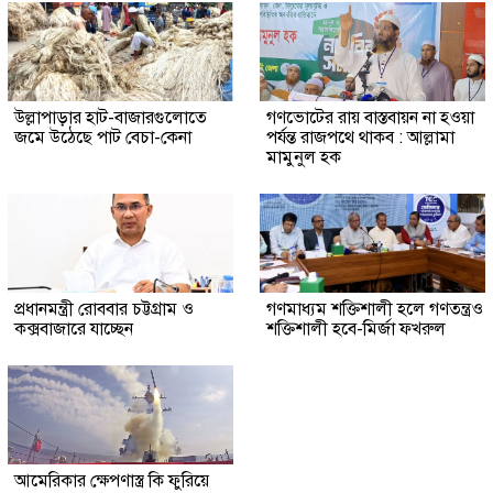
উল্লাপাড়ার হাট-বাজারগুলোতে
গণভোটের রায় বাস্তবায়ন না হওয়া
জমে উঠেছে পাট বেচা-কেনা
পর্যন্ত রাজপথে থাকব : আল্লামা
মামুনুল হক
প্রধানমন্ত্রী রোববার চট্টগ্রাম ও
গণমাধ্যম শক্তিশালী হলে গণতন্ত্রও
কক্সবাজারে যাচ্ছেন
শক্তিশালী হবে-মির্জা ফখরুল
আমেরিকার ক্ষেপণাস্ত্র কি ফুরিয়ে