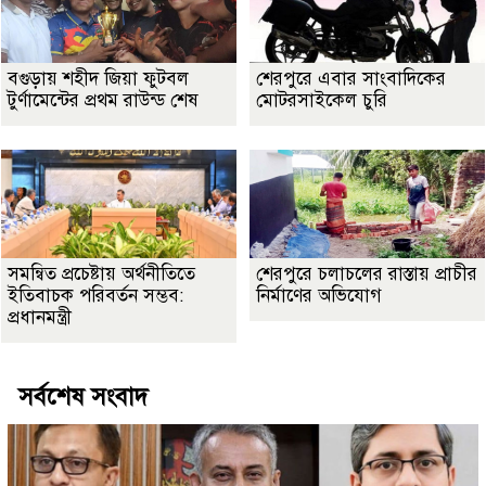
বগুড়ায় শহীদ জিয়া ফুটবল
শেরপুরে এবার সাংবাদিকের
টুর্ণামেন্টের প্রথম রাউন্ড শেষ
মোটরসাইকেল চুরি
সমন্বিত প্রচেষ্টায় অর্থনীতিতে
শেরপুরে চলাচলের রাস্তায় প্রাচীর
ইতিবাচক পরিবর্তন সম্ভব:
নির্মাণের অভিযোগ
প্রধানমন্ত্রী
সর্বশেষ সংবাদ