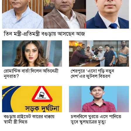
তিন মন্ত্রী-প্রতিমন্ত্রী বগুড়ায় আসছেন আজ
রোমান্টিক বার্তা দিলেন অভিনেত্রী
শেরপুরে ‘এসো গড়ি নতুন
নুসরাত?
দেশ’এর ফুটবল বিতরণ
বগুড়ায় প্রাইভেট কারের ধাক্কায়
চলনবিলে ঘুরতে এসে পানিতে
স্বামী স্ত্রী নিহত
ডুবে স্কুলছাত্রের মৃত্যু