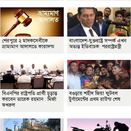
শেরপুরে ২ মাদকসেবীকে
বাংলাদেশ-যুক্তরাষ্ট্র সম্পর্ক এখন
ভ্রাম্যমাণ আদালতে কারাদন্ড
অত্যন্ত ইতিবাচক: পররাষ্ট্রমন্ত্রী
বিএনপির রাষ্ট্রপতি প্রার্থী চূড়ান্ত
বগুড়ায় শহীদ জিয়া ফুটবল
করবেন তারেক রহমান : মির্জা
টুর্ণামেন্টের প্রথম রাউন্ড শেষ
ফখরুল