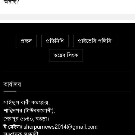
আসছে?
প্রচ্ছদ
প্রতিনিধি
প্রাইভেসি পলিসি
ওয়েব লিংক
কার্যালয়
সাইফুল বারী কমপ্লেক্স,
শান্তিনগর (টাউনকলোনী),
শেরপুর ৫৮৪০, বগুড়া।
ই মেইলঃ sherpurnews2014@gmail.com
সম্পাদক মন্ডলী