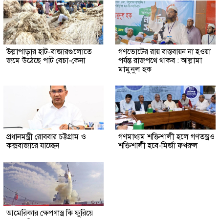
উল্লাপাড়ার হাট-বাজারগুলোতে
গণভোটের রায় বাস্তবায়ন না হওয়া
জমে উঠেছে পাট বেচা-কেনা
পর্যন্ত রাজপথে থাকব : আল্লামা
মামুনুল হক
প্রধানমন্ত্রী রোববার চট্টগ্রাম ও
গণমাধ্যম শক্তিশালী হলে গণতন্ত্রও
কক্সবাজারে যাচ্ছেন
শক্তিশালী হবে-মির্জা ফখরুল
আমেরিকার ক্ষেপণাস্ত্র কি ফুরিয়ে