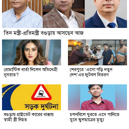
তিন মন্ত্রী-প্রতিমন্ত্রী বগুড়ায় আসছেন আজ
রোমান্টিক বার্তা দিলেন অভিনেত্রী
শেরপুরে ‘এসো গড়ি নতুন
নুসরাত?
দেশ’এর ফুটবল বিতরণ
বগুড়ায় প্রাইভেট কারের ধাক্কায়
চলনবিলে ঘুরতে এসে পানিতে
স্বামী স্ত্রী নিহত
ডুবে স্কুলছাত্রের মৃত্যু