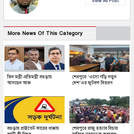
View All Post
More News Of This Category
তিন মন্ত্রী-প্রতিমন্ত্রী বগুড়ায়
শেরপুরে ‘এসো গড়ি নতুন
আসছেন আজ
দেশ’এর ফুটবল বিতরণ
বগুড়ায় প্রাইভেট কারের ধাক্কায়
শেরপুরে রাজু হত্যার বিচার