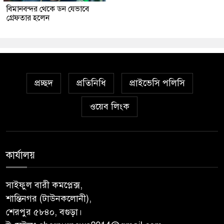
বিমানবন্দর থেকে ডন যেভাবে
গ্রেফতার হলেন
প্রচ্ছদ
প্রতিনিধি
প্রাইভেসি পলিসি
ওয়েব লিংক
কার্যালয়
সাইফুল বারী কমপ্লেক্স,
শান্তিনগর (টাউনকলোনী),
শেরপুর ৫৮৪০, বগুড়া।