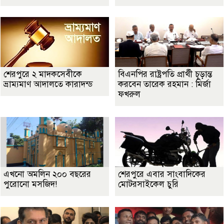
শেরপুরে ২ মাদকসেবীকে
বিএনপির রাষ্ট্রপতি প্রার্থী চূড়ান্ত
ভ্রাম্যমাণ আদালতে কারাদন্ড
করবেন তারেক রহমান : মির্জা
ফখরুল
এখনো অমলিন ২০০ বছরের
শেরপুরে এবার সাংবাদিকের
পুরোনো মসজিদ!
মোটরসাইকেল চুরি