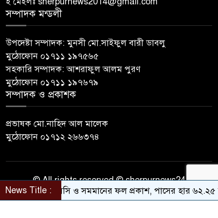
ই মেইলঃ sherpurnews2014@gmail.com
সম্পাদক মন্ডলী
উপদেষ্টা সম্পাদক: মুনসী মো.সাইফুল বারী ডাবলু
মুঠোফোন ০১৭১১ ১৯৭৫৬৫
সহকারি সম্পাদক: আশরাফুল আলম পুরণ
মুঠোফোন ০১৭১১ ১৯৭৬৭৯
সম্পাদক ও প্রকাশক
প্রভাষক মো.নাহিদ আল মালেক
মুঠোফোন ০১৭১২ ২৬৬৩৭৪
© All rights reserved © sherpurnews24
News Title :
এসএসসি ও সমমানের ফল প্রকাশ, পাসের হার ৬২.২৫ শতাং
Developer Contact