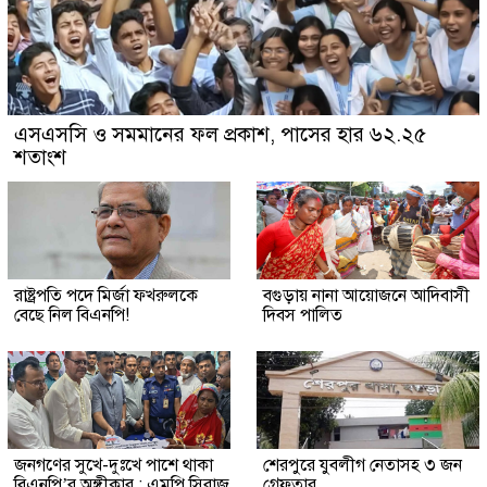
এসএসসি ও সমমানের ফল প্রকাশ, পাসের হার ৬২.২৫
শতাংশ
রাষ্ট্রপতি পদে মির্জা ফখরুলকে
বগুড়ায় নানা আয়োজনে আদিবাসী
বেছে নিল বিএনপি!
দিবস পালিত
জনগণের সুখে-দুঃখে পাশে থাকা
শেরপুরে যুবলীগ নেতাসহ ৩ জন
বিএনপি’র অঙ্গীকার : এমপি সিরাজ
গ্রেফতার