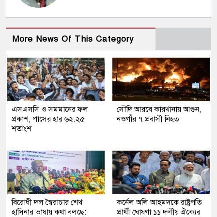
More News Of This Category
এসএসসি ও সমমানের ফল
সৌদি আরবে কারখানায় আগুন,
প্রকাশ, পাসের হার ৬২.২৫
নওগাঁর ৭ প্রবাসী নিহত
শতাংশ
বিরোধী দল স্বৈরাচার শেখ
কর্নেল অলি আহমদকে রাষ্ট্রপতি
হাসিনার ভাষায় কথা বলছে:
প্রার্থী ঘোষণা ১১ দলীয় ঐক্যের