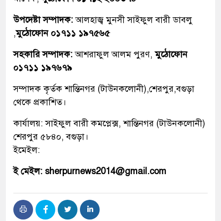
উপদেষ্টা সম্পাদক:
আলহাজ্ব মুনসী সাইফুল বারী ডাবলু
,
মুঠোফোন ০১৭১১ ১৯৭৫৬৫
সহকারি সম্পাদক:
আশরাফুল আলম পুরণ,
মুঠোফোন
০১৭১১ ১৯৭৬৭৯
সম্পাদক কৃর্তক শান্তিনগর (টাউনকলোনী),শেরপুর,বগুড়া
থেকে প্রকাশিত।
কার্যালয়: সাইফুল বারী কমপ্লেক্স, শান্তিনগর (টাউনকলোনী)
শেরপুর ৫৮৪০, বগুড়া।
ইমেইল:
ই মেইল: sherpurnews2014@gmail.com