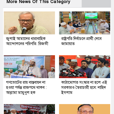
More News Of This Category
জুলাই আমাদের ধারাবাহিক
রাষ্ট্রপতি নির্বাচনে প্রার্থী দেবে
আন্দোলনের পরিণতি: রিজভী
জামায়াত
গণভোটের রায় বাস্তবায়ন না
কাঠামোগত সংস্কার না হলে এই
হওয়া পর্যন্ত রাজপথে থাকব :
সরকারও স্বৈরাচারী হবে: নাহিদ
আল্লামা মামুনুল হক
ইসলাম