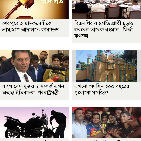
শেরপুরে ২ মাদকসেবীকে
বিএনপির রাষ্ট্রপতি প্রার্থী চূড়ান্ত
ভ্রাম্যমাণ আদালতে কারাদন্ড
করবেন তারেক রহমান : মির্জা
ফখরুল
বাংলাদেশ-যুক্তরাষ্ট্র সম্পর্ক এখন
এখনো অমলিন ২০০ বছরের
অত্যন্ত ইতিবাচক: পররাষ্ট্রমন্ত্রী
পুরোনো মসজিদ!