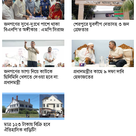
জনগণের সুখে-দুঃখে পাশে থাকা
শেরপুরে যুবলীগ নেতাসহ ৩ জন
বিএনপি’র অঙ্গীকার : এমপি সিরাজ
গ্রেফতার
জনগণের ভাগ্য নিয়ে কাউকে
প্রধানমন্ত্রীর কাছে ৯ দফা দাবি
ছিনিমিনি খেলতে দেওয়া হবে না:
হেফাজতের
প্রধানমন্ত্রী
মাত্র ১২৩ টাকায় বিক্রি হবে
ঐতিহাসিক বাড়িটি!