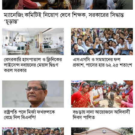
ম্যানেজিং কমিটিই নিয়োগ দেবে শিক্ষক, সরকারের সিদ্ধান্ত
‘চূড়ান্ত’
বেসরকারি হাসপাতাল ও ক্লিনিকের
এসএসসি ও সমমানের ফল
লাইসেন্স নবায়নের মেয়াদ দ্বিগুণ
প্রকাশ, পাসের হার ৬২.২৫ শতাংশ
করল সরকার
রাষ্ট্রপতি পদে মির্জা ফখরুলকে
বগুড়ায় নানা আয়োজনে আদিবাসী
বেছে নিল বিএনপি!
দিবস পালিত