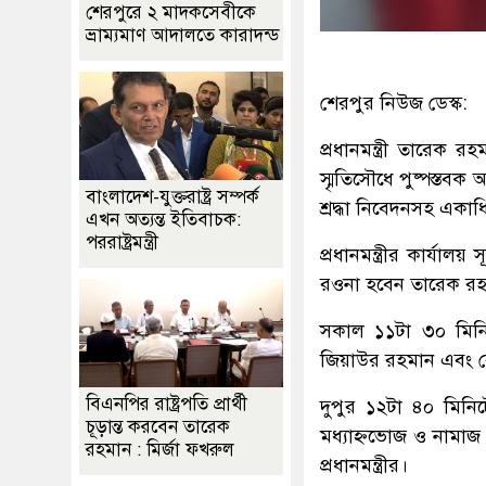
শেরপুরে ২ মাদকসেবীকে
ভ্রাম্যমাণ আদালতে কারাদন্ড
শেরপুর নিউজ ডেস্ক:
প্রধানমন্ত্রী তারেক 
স্মৃতিসৌধে পুষ্পস্তব
বাংলাদেশ-যুক্তরাষ্ট্র সম্পর্ক
শ্রদ্ধা নিবেদনসহ একা
এখন অত্যন্ত ইতিবাচক:
পররাষ্ট্রমন্ত্রী
প্রধানমন্ত্রীর কার্য
রওনা হবেন তারেক রহম
সকাল ১১টা ৩০ মিনিট
জিয়াউর রহমান এবং বে
বিএনপির রাষ্ট্রপতি প্রার্থী
দুপুর ১২টা ৪০ মিনি
চূড়ান্ত করবেন তারেক
মধ্যাহ্নভোজ ও নামা
রহমান : মির্জা ফখরুল
প্রধানমন্ত্রীর।