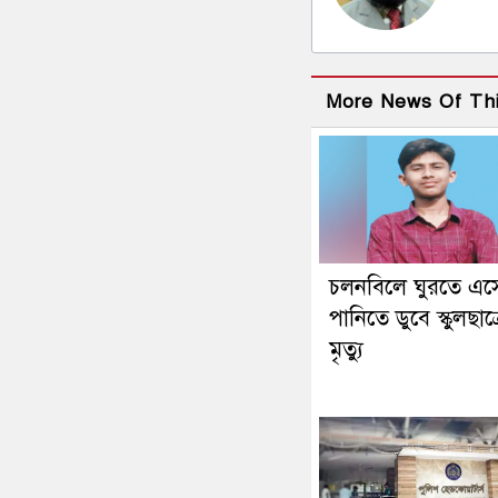
More News Of Th
চলনবিলে ঘুরতে এস
পানিতে ডুবে স্কুলছাত্
মৃত্যু