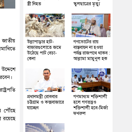
স্ত্রী নিহত
স্কুলছাত্রের মৃত্যু
ার জাতীয়
উল্লাপাড়ার হাট-
গণভোটের রায়
বাজারগুলোতে জমে
বাস্তবায়ন না হওয়া
 সমাধিতে
উঠেছে পাট বেচা-
পর্যন্ত রাজপথে থাকব :
কেনা
আল্লামা মামুনুল হক
 উদ্দেশে
করবেন।
্ট্রপতি
প্রধানমন্ত্রী রোববার
গণমাধ্যম শক্তিশালী
চট্টগ্রাম ও কক্সবাজারে
হলে গণতন্ত্রও
যাচ্ছেন
শক্তিশালী হবে-মির্জা
ে পৌঁছে
ফখরুল
া রয়েছে