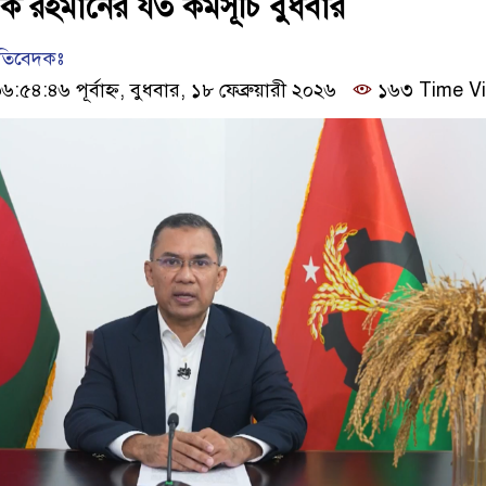
তারেক রহমানের যত কর্মসূচি বুধবার
রতিবেদকঃ
৪:৪৬ পূর্বাহ্ন, বুধবার, ১৮ ফেব্রুয়ারী ২০২৬
১৬৩ Time V