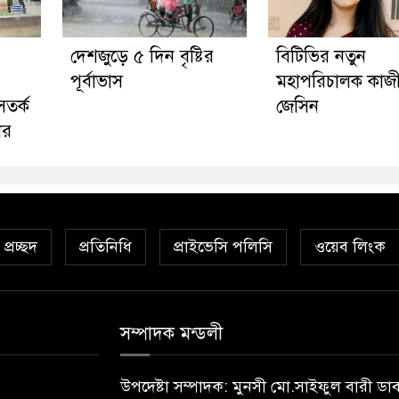
দেশজুড়ে ৫ দিন বৃষ্টির
বিটিভির নতুন
পূর্বাভাস
মহাপরিচালক কাজ
সতর্ক
জেসিন
ের
প্রচ্ছদ
প্রতিনিধি
প্রাইভেসি পলিসি
ওয়েব লিংক
সম্পাদক মন্ডলী
উপদেষ্টা সম্পাদক: মুনসী মো.সাইফুল বারী ডা