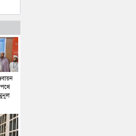
তবায়ন
াজপথে
মুনুল