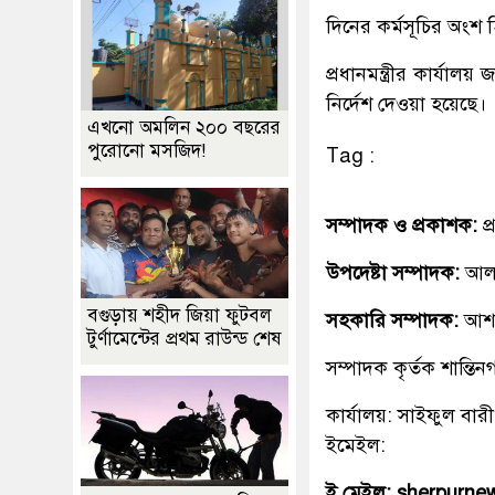
দিনের কর্মসূচির অংশ
প্রধানমন্ত্রীর কার্যালয় 
নির্দেশ দেওয়া হয়েছে।
এখনো অমলিন ২০০ বছরের
পুরোনো মসজিদ!
Tag :
সম্পাদক ও প্রকাশক:
প
উপদেষ্টা সম্পাদক:
আলহ
বগুড়ায় শহীদ জিয়া ফুটবল
সহকারি সম্পাদক:
আশ
টুর্ণামেন্টের প্রথম রাউন্ড শেষ
সম্পাদক কৃর্তক শান্ত
কার্যালয়: সাইফুল বারী
ইমেইল:
ই মেইল: sherpurn