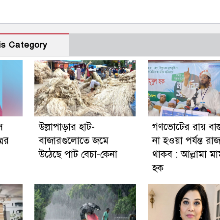
is Category
ে
উল্লাপাড়ার হাট-
গণভোটের রায় বাস্
রের
বাজারগুলোতে জমে
না হওয়া পর্যন্ত র
উঠেছে পাট বেচা-কেনা
থাকব : আল্লামা মা
হক