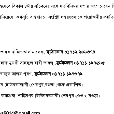
 হিসেবে বিকাল ৪টায় সচিবদের সঙ্গে মতবিনিময় সভায় অংশ নেবেন ত
জানিয়েছে, কর্মসূচি বাস্তবায়নে সংশ্লিষ্ট দপ্তরগুলোকে প্রয়োজনীয় প্রস্তুত
্রভাষক নাহিদ আল মালেক,
মুঠোফোন ০১৭১২ ২৬৬৩৭৪
াজ্ব মুনসী সাইফুল বারী ডাবলু ,
মুঠোফোন ০১৭১১ ১৯৭৫৬৫
রাফুল আলম পুরণ,
মুঠোফোন ০১৭১১ ১৯৭৬৭৯
িনগর (টাউনকলোনী),শেরপুর,বগুড়া থেকে প্রকাশিত।
 কমপ্লেক্স, শান্তিনগর (টাউনকলোনী) শেরপুর ৫৮৪০, বগুড়া।
ews2014@gmail.com