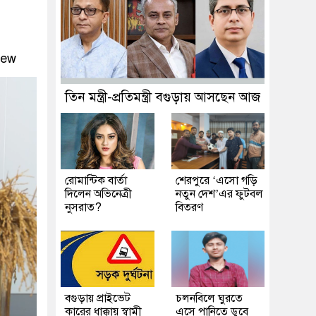
iew
তিন মন্ত্রী-প্রতিমন্ত্রী বগুড়ায় আসছেন আজ
রোমান্টিক বার্তা
শেরপুরে ‘এসো গড়ি
দিলেন অভিনেত্রী
নতুন দেশ’এর ফুটবল
নুসরাত?
বিতরণ
বগুড়ায় প্রাইভেট
চলনবিলে ঘুরতে
কারের ধাক্কায় স্বামী
এসে পানিতে ডুবে