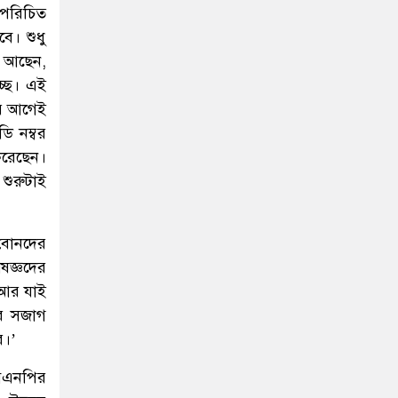
 পরিচিত
ে। শুধু
া আছেন,
্ছে। এই
ের আগেই
ি নম্বর
রেছেন।
শুরুটাই
-বোনদের
ষজ্ঞদের
 আর যাই
ের সজাগ
ে।’
বিএনপির