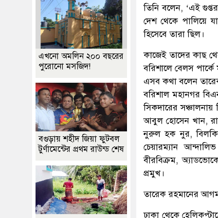
তিনি বলেন, ‘এই গুপ্
দেশ থেকে পালিয়ে য
হিসেবে তারা ছিল।
কাজেই তাদের কাছ থে
এখনো অমলিন ২০০ বছরের
পুরোনো মসজিদ!
বরিশালে বেলস পার্কে
এসব কথা বলেন তারে
বরিশাল মহানগর বিএনপ
সিকদারের সঞ্চালনায় নি
আবুল হোসেন খান, রা
নুরুল হক নুর, বিলক
বগুড়ায় শহীদ জিয়া ফুটবল
চেয়ারম্যান আন্দাল
টুর্ণামেন্টের প্রথম রাউন্ড শেষ
বীরবিক্রম, অ্যাডভ
প্রমুখ।
তারেক রহমানের আগম
ঢাকা থেকে হেলিকপ্টা