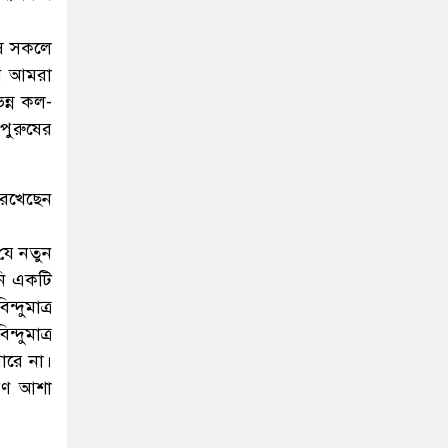
ুষ সকলে
ে আমরা
িন্ন কল-
ুরুষের
 রেখেছেন
 যে নতুন
নি একটি
্দুমাত্র
্দুমাত্র
ারে না।
চরণ আশা