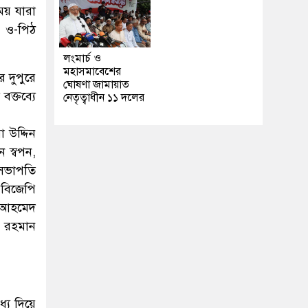
ময় যারা
য় ও-পিঠ
লংমার্চ ও
মহাসমাবেশের
 দুপুরে
ঘোষণা জামায়াত
ক্তব্যে
নেতৃত্বাধীন ১১ দলের
 উদ্দিন
ন স্বপন,
 সভাপতি
 বিজেপি
ন আহমেদ
 রহমান
্য দিয়ে