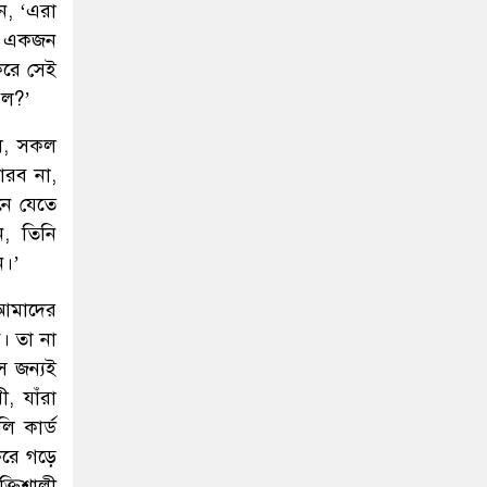
ন, ‘এরা
ে একজন
করে সেই
রল?’
লি, সকল
ারব না,
নে যেতে
ন, তিনি
ন।’
 আমাদের
। তা না
ে জন্যই
, যাঁরা
ি কার্ড
করে গড়ে
্তিশালী