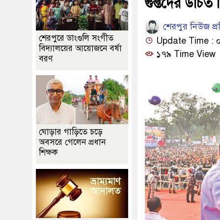
গুপ্তদের উচি
শেরপুর নিউজ প্
শেরপুরে ডাংগুলি সংগীত
Update Time : ০৭:৫
বিদ্যালয়ের আয়োজনে বর্ষা
১৭৯ Time View
বরণ
ঘোড়ার গাড়িতে চড়ে
অবসরে গেলেন প্রধান
শিক্ষক