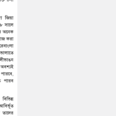
া জিয়া
৮ সালে
নি অনেক
কাজ করা
েবাংলা
ভোলাতে
নদীভাঙন
 অবশ্যই
 পারবে,
ে পারব
বিভিন্ন
বির্ভূত
ে তাদের