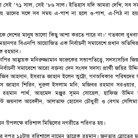
তরা সেই ’৭১ সাল, সেই ’৮৬ সাল। ইতিহাস যদি আমরা দেখি, সব স
ায় তাদের সঙ্গে সব সময় এ-পাশ না হলে ও-পাশ, এ-পিঠ না হ
কে দেশের মানুষ ভালো কিছু আশা করতে পারে না।’ গতকাল বুধবার
 মহানগর বিএনপি আয়োজিত এক নির্বাচনী সমাবেশে প্রধান অতিথির ব
ক রহমান।
ির আহ্বায়ক মনিরুজ্জামান ফারুকের সভাপতিত্বে, সদস্যসচিব জিয়া
র্বাচনী সমাবেশে আরো বক্তব্য দেন সংসদ সদস্য প্রার্থী জহির উদ্দি
জিব আহসান, ইসরাত জাহান ইলেন ভুট্টো, গণঅধিকার পরিষদের
িস জাহান শিরিন, নুরুল ইসলাম মনি, মজিবর রহমান সরওয়ার,
িভ রহমান পার্থ, আহমেদ মঞ্জুর সুমন সোহেল, হাফিজ উদ্দি
োকেট জয়নাল আবেদীন, আলতাফ হোসেন চৌধুরী ও বেগম সেলিমা
ন উপলক্ষে বরিশাল মিছিলের নগরীতে পরিণত হয়।
রে দুপুর ১২টায় বরিশালে নামেন তারেক রহমান। জনতার স্রোতের মধ