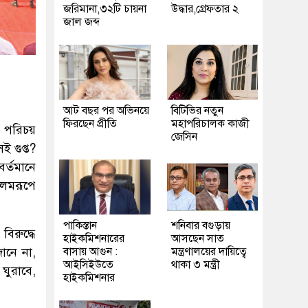
জরিমানা,৩২টি চায়না
উদ্ধার,গ্রেফতার ২
জাল জব্দ
আট বছর পর অভিনয়ে
বিটিভির নতুন
ফিরছেন প্রীতি
মহাপরিচালক কাজী
য পরিচয়
জেসিন
 গুপ্ত?
র্তমানে
লেমরূপে
পাকিস্তান
শনিবার বগুড়ায়
িরুদ্ধে
হাইকমিশনারের
আসছেন সাত
ানে না,
বাসায় আগুন :
মন্ত্রণালয়ের দায়িত্বে
আইসিইউতে
থাকা ৩ মন্ত্রী
ঘুরাবে,
হাইকমিশনার