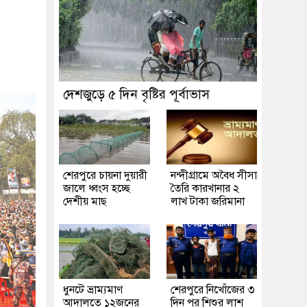
দেশজুড়ে ৫ দিন বৃষ্টির পূর্বাভাস
শেরপুরে চায়না দুয়ারী
নন্দীগ্রামে অবৈধ সীসা
জালে ধ্বংস হচ্ছে
তৈরি কারখানার ২
দেশীয় মাছ
লাখ টাকা জরিমানা
ধুনটে ভ্রাম্যমাণ
শেরপুরে নিখোঁজের ৩
আদালতে ১২জনের
দিন পর শিশুর লাশ