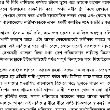
এর স্ত্রী বিবি খাদিজার কর্মময় জীবন তুলে ধরে তারেক রহমান বলে
 বলে ইসলামের রাজনীতি করে। অথচ নবীর স্ত্রী নিজে যেখান
েন, সেখানে কেমন করে একটি রাজনৈতিক দলের নেতা এবং কেমন 
 বাংলাদেশের নারীসমাজকে এমন একটি কলঙ্কিত শব্দে জর্জরিত ক
 আমরা ইসলাম ধর্ম বলি, আমাদের দেশের সামাজিক অবস্থান ব
তিশালী অবস্থান আছে। এটা আমরা কোনোভাবেই অস্বীকার করতে প
েখে, এই নারীদের ঘরে বন্দি রেখে, কোনোভাবেই বাংলাদেশ সাম
 দেশনেত্রী খালেদা জিয়া যখন দেশ পরিচালনার দায়িত্বে ছিলে
্ষাব্যবস্থাকে ইন্টারমিডিয়েট পর্যন্ত সম্পূর্ণ বিনামূল্যে করে দিয়েছিলে
পুরুষ সবাইকে লাগবে : তারেক রহমান বলেন, ‘আজ সময় এসেছে
ড়তে হয় প্রতিটি নারী-পুরুষকে কাঁধে কাঁধ মিলিয়ে কাজ করতে হবে
আমাদের প্রত্যাশিত বাংলাদেশ হিসেবে গড়ে তুলতে পারব না। স
শেষ করে গ্রামের খেটে খাওয়া নারী, শহরের খেটে খাওয়া নারী
কল গৃহিণীর কাছে, সকল পরিবারের মায়েদের কাছে আমরা ফ্যামিল
মাধ্যমে আমরা এই নারীদের ধীরে ধীরে অর্থনৈতিকভাবে স্বাবলম্বী 
রা পুরুষের পাশাপাশি পরিবারে, সমাজে, দেশে অর্থনৈতিকভাবে শক