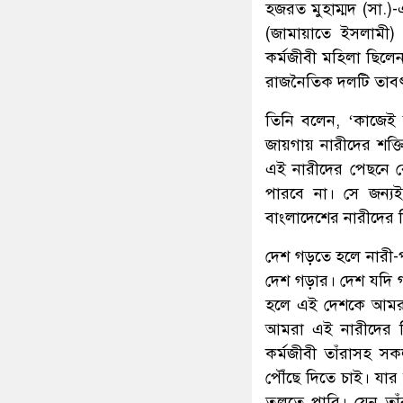
হজরত মুহাম্মদ (সা.)-
(জামায়াতে ইসলামী)
কর্মজীবী মহিলা ছিল
রাজনৈতিক দলটি তাবৎ
তিনি বলেন, ‘কাজেই
জায়গায় নারীদের শক্
এই নারীদের পেছনে র
পারবে না। সে জন্যই
বাংলাদেশের নারীদের শিক
দেশ গড়তে হলে নারী-
দেশ গড়ার। দেশ যদি গ
হলে এই দেশকে আমরা 
আমরা এই নারীদের বি
কর্মজীবী তাঁরাসহ স
পৌঁছে দিতে চাই। যার 
তুলতে পারি। যেন তাঁ