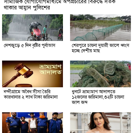
সামাজিক যোগাযোগমাধ্যমে অপপ্রচারের বিরুদ্ধে সতর্ক
থাকার আহ্বান পুলিশের
দেশজুড়ে ৫ দিন বৃষ্টির পূর্বাভাস
শেরপুরে চায়না দুয়ারী জালে ধ্বংস
হচ্ছে দেশীয় মাছ
নন্দীগ্রামে অবৈধ সীসা তৈরি
ধুনটে ভ্রাম্যমাণ আদালতে
কারখানার ২ লাখ টাকা জরিমানা
১২জনের জরিমানা,৩২টি চায়না
জাল জব্দ