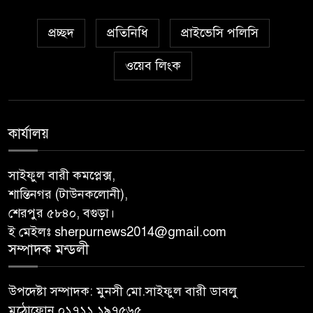
প্রচ্ছদ
প্রতিনিধি
প্রাইভেসি পলিসি
ওয়েব লিংক
কার্যালয়
সাইফুল বারী কমপ্লেক্স,
শান্তিনগর (টাউনকলোনী),
শেরপুর ৫৮৪০, বগুড়া।
ই মেইলঃ sherpurnews2014@gmail.com
সম্পাদক মন্ডলী
উপদেষ্টা সম্পাদক: মুনসী মো.সাইফুল বারী ডাবলু
মুঠোফোন ০১৭১১ ১৯৭৫৬৫