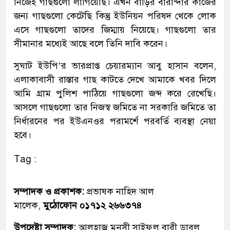
নিজেই গাছগুলো লাগিয়েছি। এখন বাড়ির বারান্দার কাজের
জন্য গাছগুলো কেটেছি কিন্তু ইউনিয়ন পরিষদ থেকে লোক
এসে গাছগুলো তাদের জিম্মায় নিয়েছে। গাছগুলো তার
সীমানার মধ্যেই আছে বলে তিনি দাবি করেন।
সুঘাট ইউপি’র ভারপ্রাপ্ত চেয়ারম্যান আবু হাসান বলেন,
এলাকাবাসী রাস্তার গাছ কাটতে দেখে আমাকে খবর দিলে
আমি গ্রাম পুলিশ পাঠিয়ে গাছগুলো জব্দ করে রেখেছি।
আসলে গাছগুলো তার নিজস্ব জমিতে না সরকারি জমিতে তা
নির্ধারনের পর ইউএনওর পরামর্শে পরবর্তি ব্যবস্থা নেয়া
হবে।
Tag :
সম্পাদক ও প্রকাশক:
প্রভাষক নাহিদ আল
মালেক,
মুঠোফোন ০১৭১২ ২৬৬৩৭৪
উপদেষ্টা সম্পাদক:
আলহাজ্ব মুনসী সাইফুল বারী ডাবলু