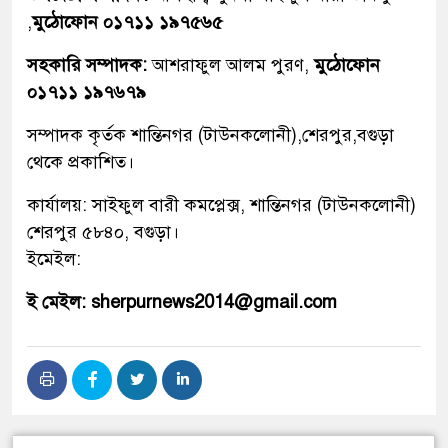
,
মুঠোফোন ০১৭১১ ১৯৭৫৬৫
সহকারি সম্পাদক:
আশরাফুল আলম পুরণ,
মুঠোফোন
০১৭১১ ১৯৭৬৭৯
সম্পাদক কৃর্তক শান্তিনগর (টাউনকলোনী),শেরপুর,বগুড়া
থেকে প্রকাশিত।
কার্যালয়: সাইফুল বারী কমপ্লেক্স, শান্তিনগর (টাউনকলোনী)
শেরপুর ৫৮৪০, বগুড়া।
ইমেইল:
ই মেইল: sherpurnews2014@gmail.com