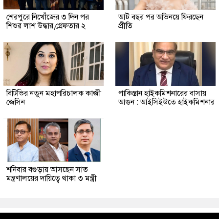
শেরপুরে নিখোঁজের ৩ দিন পর
আট বছর পর অভিনয়ে ফিরছেন
শিশুর লাশ উদ্ধার,গ্রেফতার ২
প্রীতি
বিটিভির নতুন মহাপরিচালক কাজী
পাকিস্তান হাইকমিশনারের বাসায়
জেসিন
আগুন : আইসিইউতে হাইকমিশনার
শনিবার বগুড়ায় আসছেন সাত
মন্ত্রণালয়ের দায়িত্বে থাকা ৩ মন্ত্রী