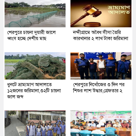
শেরপুরে চায়না দুয়ারী জালে
নন্দীগ্রামে অবৈধ সীসা তৈরি
ধ্বংস হচ্ছে দেশীয় মাছ
কারখানার ২ লাখ টাকা জরিমানা
ধুনটে ভ্রাম্যমাণ আদালতে
শেরপুরে নিখোঁজের ৩ দিন পর
১২জনের জরিমানা,৩২টি চায়না
শিশুর লাশ উদ্ধার,গ্রেফতার ২
জাল জব্দ