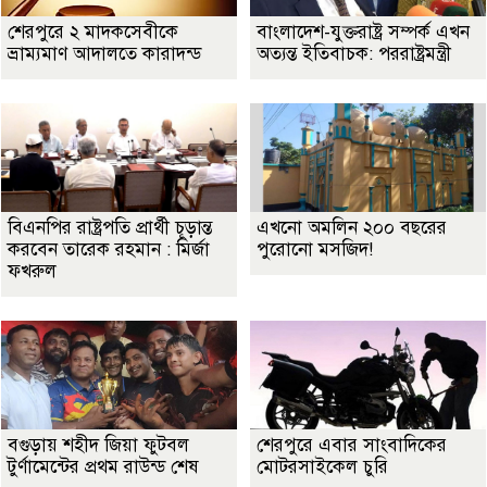
শেরপুরে ২ মাদকসেবীকে
বাংলাদেশ-যুক্তরাষ্ট্র সম্পর্ক এখন
ভ্রাম্যমাণ আদালতে কারাদন্ড
অত্যন্ত ইতিবাচক: পররাষ্ট্রমন্ত্রী
বিএনপির রাষ্ট্রপতি প্রার্থী চূড়ান্ত
এখনো অমলিন ২০০ বছরের
করবেন তারেক রহমান : মির্জা
পুরোনো মসজিদ!
ফখরুল
বগুড়ায় শহীদ জিয়া ফুটবল
শেরপুরে এবার সাংবাদিকের
টুর্ণামেন্টের প্রথম রাউন্ড শেষ
মোটরসাইকেল চুরি