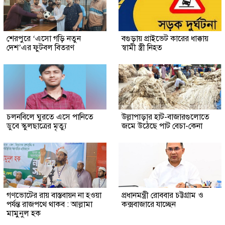
শেরপুরে ‘এসো গড়ি নতুন
বগুড়ায় প্রাইভেট কারের ধাক্কায়
দেশ’এর ফুটবল বিতরণ
স্বামী স্ত্রী নিহত
চলনবিলে ঘুরতে এসে পানিতে
উল্লাপাড়ার হাট-বাজারগুলোতে
ডুবে স্কুলছাত্রের মৃত্যু
জমে উঠেছে পাট বেচা-কেনা
গণভোটের রায় বাস্তবায়ন না হওয়া
প্রধানমন্ত্রী রোববার চট্টগ্রাম ও
পর্যন্ত রাজপথে থাকব : আল্লামা
কক্সবাজারে যাচ্ছেন
মামুনুল হক