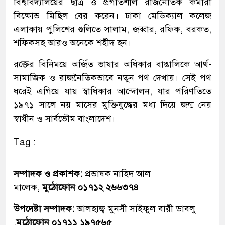
বিশ্ববিদ্যালয়ের ছাত্র ও প্রগতিশীল রাজনৈতিক কর্মীরা
বিক্ষোভ মিছিল বের করেন। ঢাকা মেডিক্যাল কলেজ
এলাকায় পুলিশের গুলিতে সালাম, জব্বার, রফিক, বরকত,
শফিকসহ আরও অনেকে শহীদ হন।
রক্তের বিনিময়ে অর্জিত ভাষার অধিকার বাঙালিকে আর্থ-
সামাজিক ও রাজনৈতিকভাবে নতুন পথ দেখায়। সেই পথ
ধরেই এগিয়ে যায় স্বাধিকার আন্দোলন, যার পরিণতিতে
১৯৭১ সালে নয় মাসের মুক্তিযুদ্ধের মধ্য দিয়ে জন্ম নেয়
স্বাধীন ও সার্বভৌম বাংলাদেশ।
Tag :
সম্পাদক ও প্রকাশক:
প্রভাষক নাহিদ আল
মালেক,
মুঠোফোন ০১৭১২ ২৬৬৩৭৪
উপদেষ্টা সম্পাদক:
আলহাজ্ব মুনসী সাইফুল বারী ডাবলু
,
মুঠোফোন ০১৭১১ ১৯৭৫৬৫