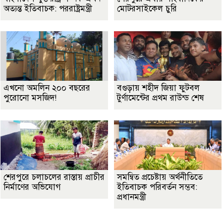
অত্যন্ত ইতিবাচক: পররাষ্ট্রমন্ত্রী
মোটরসাইকেল চুরি
এখনো অমলিন ২০০ বছরের
বগুড়ায় শহীদ জিয়া ফুটবল
পুরোনো মসজিদ!
টুর্ণামেন্টের প্রথম রাউন্ড শেষ
শেরপুরে চলাচলের রাস্তায় প্রাচীর
সমন্বিত প্রচেষ্টায় অর্থনীতিতে
নির্মাণের অভিযোগ
ইতিবাচক পরিবর্তন সম্ভব:
প্রধানমন্ত্রী