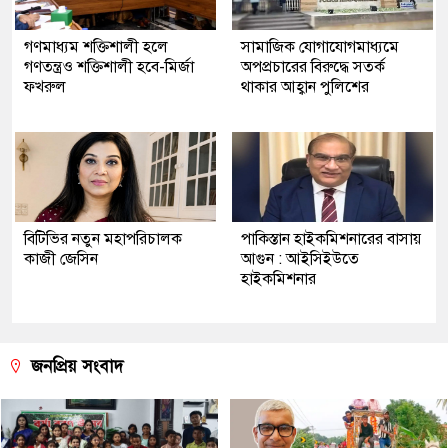
গণমাধ্যম শক্তিশালী হলে
সামাজিক যোগাযোগমাধ্যমে
গণতন্ত্রও শক্তিশালী হবে-মির্জা
অপপ্রচারের বিরুদ্ধে সতর্ক
ফখরুল
থাকার আহ্বান পুলিশের
বিটিভির নতুন মহাপরিচালক
পাকিস্তান হাইকমিশনারের বাসায়
কাজী জেসিন
আগুন : আইসিইউতে
হাইকমিশনার
জনপ্রিয় সংবাদ