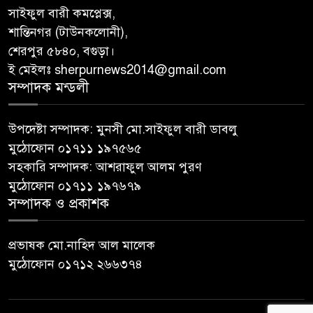
সাইফুল বারী কমপ্লেক্স,
শান্তিনগর (টাউনকলোনী),
শেরপুর ৫৮৪০, বগুড়া।
ই মেইলঃ sherpurnews2014@gmail.com
সম্পাদক মন্ডলী
উপদেষ্টা সম্পাদক: মুনসী মো.সাইফুল বারী ডাবলু
মুঠোফোন ০১৭১১ ১৯৭৫৬৫
সহকারি সম্পাদক: আশরাফুল আলম পুরণ
মুঠোফোন ০১৭১১ ১৯৭৬৭৯
সম্পাদক ও প্রকাশক
প্রভাষক মো.নাহিদ আল মালেক
মুঠোফোন ০১৭১২ ২৬৬৩৭৪