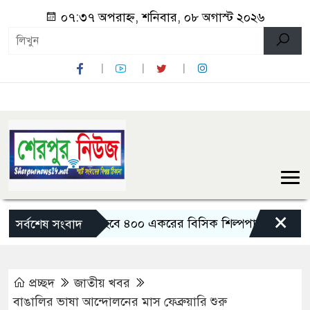
০৭:৩৭ অপরাহ্ন, শনিবার, ০৮ অগাস্ট ২০২৬
×
বগুড়ায় তৈরি হবে ৪০০ একরের বিসিক শিল্পপার্ক: বাণিজ্যমন্ত্রী
সর্বশেষ সংবাদ
প্রচ্ছদ
জাতীয় খবর
বাঙালির ভাষা আন্দোলনের মাস ফেব্রুয়ারি শুরু