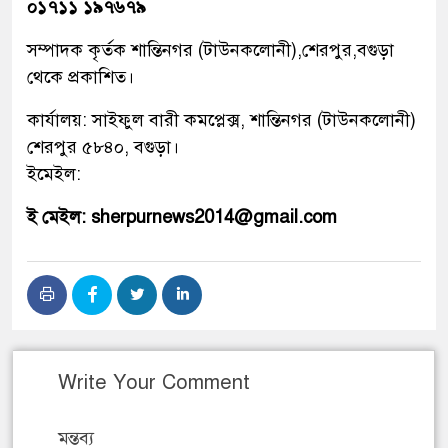
০১৭১১ ১৯৭৬৭৯
সম্পাদক কৃর্তক শান্তিনগর (টাউনকলোনী),শেরপুর,বগুড়া
থেকে প্রকাশিত।
কার্যালয়: সাইফুল বারী কমপ্লেক্স, শান্তিনগর (টাউনকলোনী)
শেরপুর ৫৮৪০, বগুড়া।
ইমেইল:
ই মেইল: sherpurnews2014@gmail.com
Write Your Comment
মন্তব্য