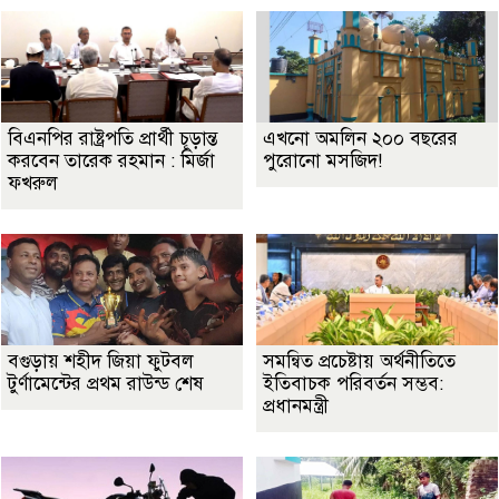
বিএনপির রাষ্ট্রপতি প্রার্থী চূড়ান্ত
এখনো অমলিন ২০০ বছরের
করবেন তারেক রহমান : মির্জা
পুরোনো মসজিদ!
ফখরুল
বগুড়ায় শহীদ জিয়া ফুটবল
সমন্বিত প্রচেষ্টায় অর্থনীতিতে
টুর্ণামেন্টের প্রথম রাউন্ড শেষ
ইতিবাচক পরিবর্তন সম্ভব:
প্রধানমন্ত্রী