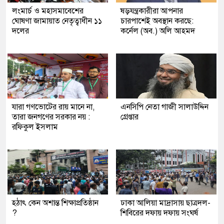
লংমার্চ ও মহাসমাবেশের
ষড়যন্ত্রকারীরা আপনার
ঘোষণা জামায়াত নেতৃত্বাধীন ১১
চারপাশেই অবস্থান করছে:
দলের
কর্নেল (অব.) অলি আহমদ
যারা গণভোটের রায় মানে না,
এনসিপি নেতা গাজী সালাউদ্দিন
তারা জনগণের সরকার নয় :
গ্রেপ্তার
রফিকুল ইসলাম
হঠাৎ কেন অশান্ত শিক্ষাপ্রতিষ্ঠান
ঢাকা আলিয়া মাদ্রাসায় ছাত্রদল-
?
শিবিরের দফায় দফায় সংঘর্ষ