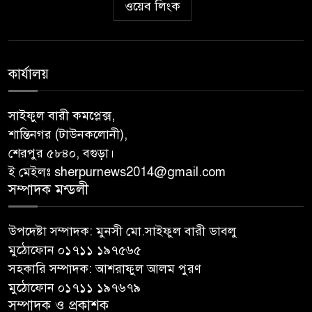
ওয়েব লিংক
কার্যালয়
সাইফুল বারী কমপ্লেক্স,
শান্তিনগর (টাউনকলোনী),
শেরপুর ৫৮৪০, বগুড়া।
ই মেইলঃ sherpurnews2014@gmail.com
সম্পাদক মন্ডলী
উপদেষ্টা সম্পাদক: মুনসী মো.সাইফুল বারী ডাবলু
মুঠোফোন ০১৭১১ ১৯৭৫৬৫
সহকারি সম্পাদক: আশরাফুল আলম পুরণ
মুঠোফোন ০১৭১১ ১৯৭৬৭৯
সম্পাদক ও প্রকাশক