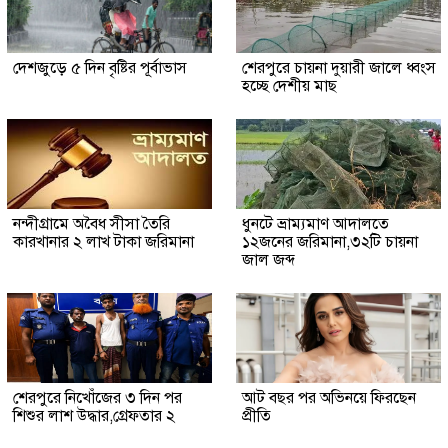
দেশজুড়ে ৫ দিন বৃষ্টির পূর্বাভাস
শেরপুরে চায়না দুয়ারী জালে ধ্বংস
হচ্ছে দেশীয় মাছ
নন্দীগ্রামে অবৈধ সীসা তৈরি
ধুনটে ভ্রাম্যমাণ আদালতে
কারখানার ২ লাখ টাকা জরিমানা
১২জনের জরিমানা,৩২টি চায়না
জাল জব্দ
শেরপুরে নিখোঁজের ৩ দিন পর
আট বছর পর অভিনয়ে ফিরছেন
শিশুর লাশ উদ্ধার,গ্রেফতার ২
প্রীতি