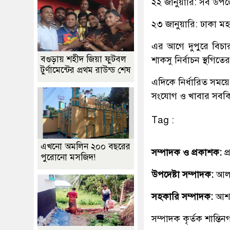
২২ জানুয়ারি: সব উপজ
২৩ জানুয়ারি: ঢাকা ম
এর আগে দুপুরে বিচা
বগুড়ায় শহীদ জিয়া ফুটবল
শাকসু নির্বাচন স্থগি
টুর্ণামেন্টের প্রথম রাউন্ড শেষ
এদিকে নির্ধারিত সময়ে
সংযোগ ও খাবার সবকিছু 
Tag :
এখনো অমলিন ২০০ বছরের
সম্পাদক ও প্রকাশক:
প
পুরোনো মসজিদ!
উপদেষ্টা সম্পাদক:
আলহ
সহকারি সম্পাদক:
আশ
সম্পাদক কৃর্তক শান্ত