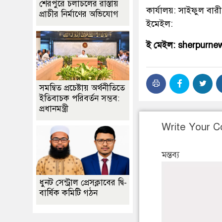
শেরপুরে চলাচলের রাস্তায়
কার্যালয়: সাইফুল বারী
প্রাচীর নির্মাণের অভিযোগ
ইমেইল:
ই মেইল: sherpurn
সমন্বিত প্রচেষ্টায় অর্থনীতিতে
ইতিবাচক পরিবর্তন সম্ভব:
প্রধানমন্ত্রী
Write Your 
মন্তব্য
ধুনট সেন্ট্রাল প্রেসক্লাবের দ্বি-
বার্ষিক কমিটি গঠন