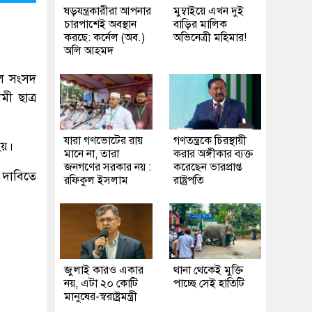
ষড়যন্ত্রকারীরা আপনার
মুম্বাইয়ে এখন দুই
চারপাশেই অবস্থান
বাড়ির মালিক
করছে: কর্নেল (অব.)
অভিনেত্রী মহিমার!
অলি আহমদ
 হল সংসদ
ী ছাত্র
যারা গণভোটের রায়
গণতন্ত্রকে চিরস্থায়ী
হয়।
মানে না, তারা
করার অঙ্গীকার ব্যক্ত
জনগণের সরকার নয় :
করেছেন ভারপ্রাপ্ত
 দাবিতে
রফিকুল ইসলাম
রাষ্ট্রপতি
জুলাই কারও একার
থানা থেকেই মুক্তি
নয়, এটা ২০ কোটি
পাচ্ছে সেই হাতিটি
মানুষের-স্বরাষ্ট্রমন্ত্রী