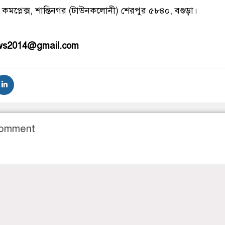
 কমপ্লেক্স, শান্তিনগর (টাউনকলোনী) শেরপুর ৫৮৪০, বগুড়া।
ews2014@gmail.com
Comment