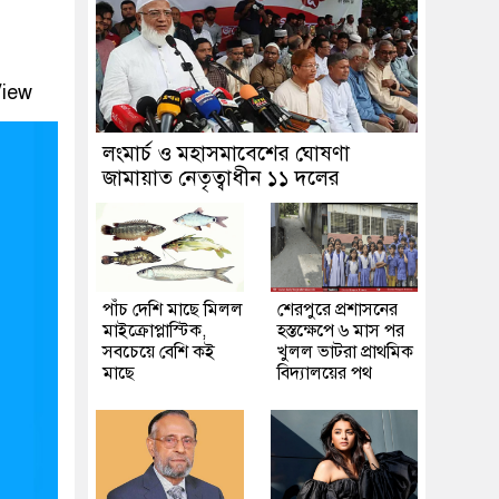
iew
লংমার্চ ও মহাসমাবেশের ঘোষণা
জামায়াত নেতৃত্বাধীন ১১ দলের
পাঁচ দেশি মাছে মিলল
শেরপুরে প্রশাসনের
মাইক্রোপ্লাস্টিক,
হস্তক্ষেপে ৬ মাস পর
সবচেয়ে বেশি কই
খুলল ভাটরা প্রাথমিক
মাছে
বিদ্যালয়ের পথ