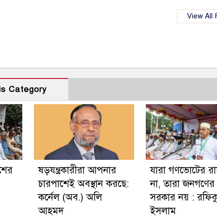
View All
is Category
েশের
ষড়যন্ত্রকারীরা আপনার
যারা গণভোটের রা
চারপাশেই অবস্থান করছে:
না, তারা জনগণের
কর্নেল (অব.) অলি
সরকার নয় : রফিক
আহমদ
ইসলাম