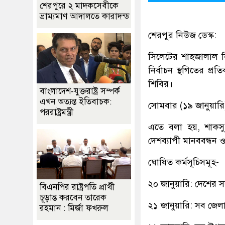
শেরপুরে ২ মাদকসেবীকে
ভ্রাম্যমাণ আদালতে কারাদন্ড
শেরপুর নিউজ ডেস্ক:
সিলেটের শাহজালাল বিজ্
নির্বাচন স্থগিতের প্
শিবির।
বাংলাদেশ-যুক্তরাষ্ট্র সম্পর্ক
এখন অত্যন্ত ইতিবাচক:
সোমবার (১৯ জানুয়ারি
পররাষ্ট্রমন্ত্রী
এতে বলা হয়, শাকসু ন
দেশব্যাপী মানববন্ধন ও
ঘোষিত কর্মসূচিসমূহ-
২০ জানুয়ারি: দেশের স
বিএনপির রাষ্ট্রপতি প্রার্থী
চূড়ান্ত করবেন তারেক
২১ জানুয়ারি: সব জেলা
রহমান : মির্জা ফখরুল