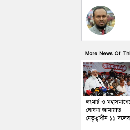
More News Of Th
লংমার্চ ও মহাসমাব
ঘোষণা জামায়াত
নেতৃত্বাধীন ১১ দলের