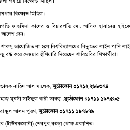
েলা পর্যায়ে বিক্ষোভ মিছিল।
হানগরে বিক্ষোভ মিছিল।
রপতি ফাহমিদা কাদের ও বিচারপতি মো. আসিফ হাসানের হাইকোর্
তের আদেশ দেন।
 শাকসু আয়োজিত না হলে বিশ্ববিদ্যালয়ের বিদ্যুতের লাইন পানি লাই
বন্ধ করে দেওয়ার হুঁশিয়ারি দিয়েছেন শাবিপ্রবির শিক্ষার্থীরা।
্রভাষক নাহিদ আল মালেক,
মুঠোফোন ০১৭১২ ২৬৬৩৭৪
াজ্ব মুনসী সাইফুল বারী ডাবলু ,
মুঠোফোন ০১৭১১ ১৯৭৫৬৫
রাফুল আলম পুরণ,
মুঠোফোন ০১৭১১ ১৯৭৬৭৯
িনগর (টাউনকলোনী),শেরপুর,বগুড়া থেকে প্রকাশিত।