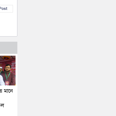
 Post
য় মানে
ুল