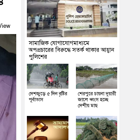
৪
View
সামাজিক যোগাযোগমাধ্যমে
অপপ্রচারের বিরুদ্ধে সতর্ক থাকার আহ্বান
পুলিশের
দেশজুড়ে ৫ দিন বৃষ্টির
শেরপুরে চায়না দুয়ারী
পূর্বাভাস
জালে ধ্বংস হচ্ছে
দেশীয় মাছ