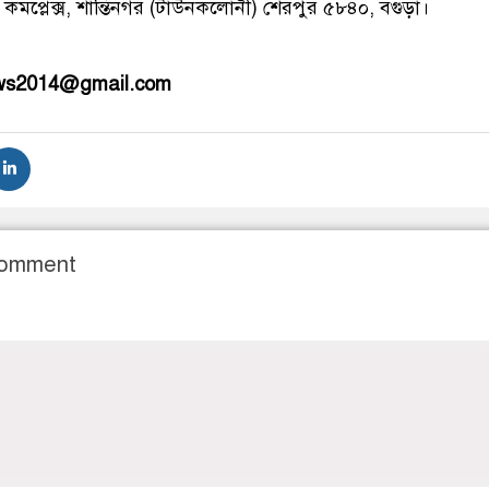
 কমপ্লেক্স, শান্তিনগর (টাউনকলোনী) শেরপুর ৫৮৪০, বগুড়া।
ews2014@gmail.com
Comment