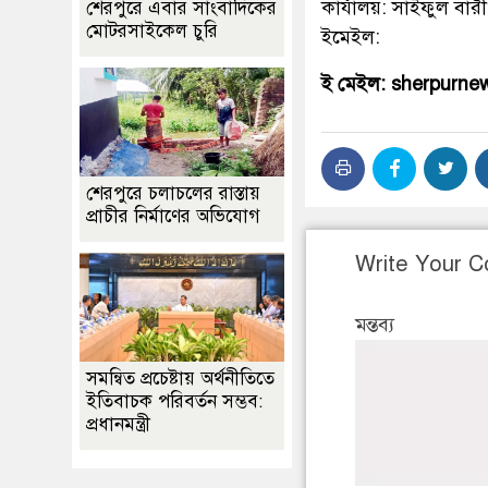
কার্যালয়: সাইফুল বারী
শেরপুরে এবার সাংবাদিকের
মোটরসাইকেল চুরি
ইমেইল:
ই মেইল: sherpurn
শেরপুরে চলাচলের রাস্তায়
প্রাচীর নির্মাণের অভিযোগ
Write Your 
মন্তব্য
সমন্বিত প্রচেষ্টায় অর্থনীতিতে
ইতিবাচক পরিবর্তন সম্ভব:
প্রধানমন্ত্রী