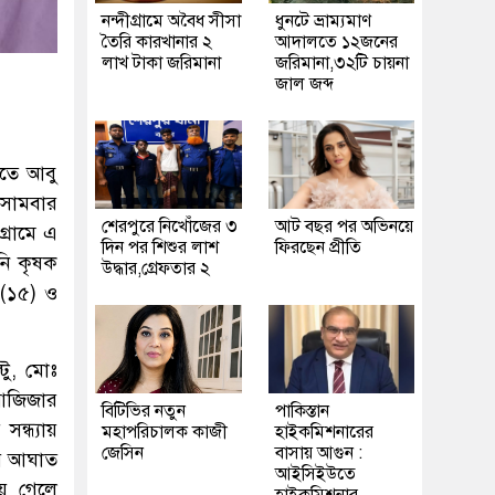
নন্দীগ্রামে অবৈধ সীসা
ধুনটে ভ্রাম্যমাণ
তৈরি কারখানার ২
আদালতে ১২জনের
লাখ টাকা জরিমানা
জরিমানা,৩২টি চায়না
জাল জব্দ
াতে আবু
 সোমবার
শেরপুরে নিখোঁজের ৩
আট বছর পর অভিনয়ে
্রামে এ
দিন পর শিশুর লাশ
ফিরছেন প্রীতি
নি কৃষক
উদ্ধার,গ্রেফতার ২
 (১৫) ও
টু, মোঃ
 আজিজার
বিটিভির নতুন
পাকিস্তান
্ধ্যায়
মহাপরিচালক কাজী
হাইকমিশনারের
জেসিন
বাসায় আগুন :
ায় আঘাত
আইসিইউতে
য়ে গেলে