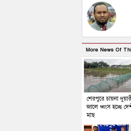
More News Of Th
শেরপুরে চায়না দুয়ার
জালে ধ্বংস হচ্ছে দে
মাছ