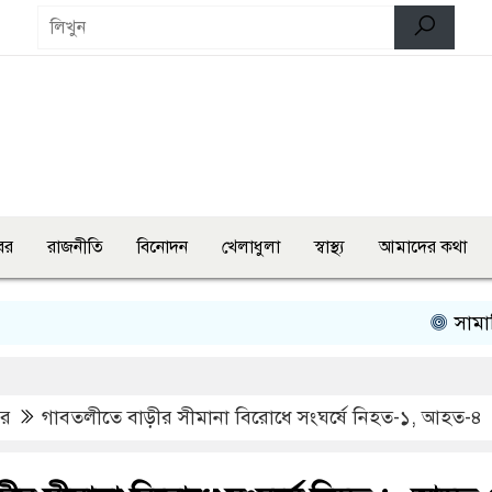
বর
রাজনীতি
বিনোদন
খেলাধুলা
স্বাস্থ্য
আমাদের কথা
সামাজিক যোগা
বর
গাবতলীতে বাড়ীর সীমানা বিরোধে সংঘর্ষে নিহত-১, আহত-৪