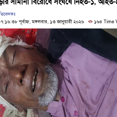
ীর সীমানা বিরোধে সংঘর্ষে নিহত-১, আহত-
রতিবেদকঃ
১৬:৩৮ পূর্বাহ্ন, মঙ্গলবার, ১৩ জানুয়ারী ২০২৬
১৬৪ Time 