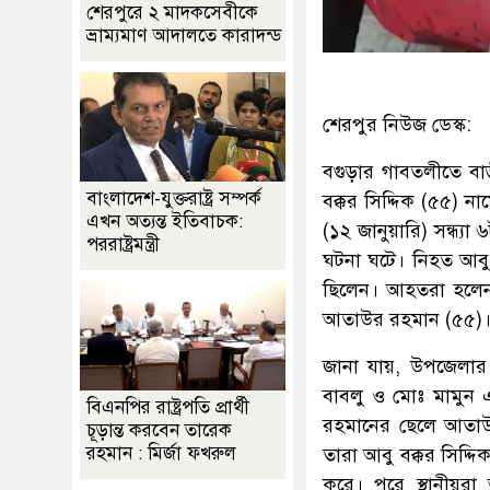
শেরপুরে ২ মাদকসেবীকে
ভ্রাম্যমাণ আদালতে কারাদন্ড
শেরপুর নিউজ ডেস্ক:
বগুড়ার গাবতলীতে বাড়
বাংলাদেশ-যুক্তরাষ্ট্র সম্পর্ক
বক্কর সিদ্দিক (৫৫)
এখন অত্যন্ত ইতিবাচক:
(১২ জানুয়ারি) সন্ধ্
পররাষ্ট্রমন্ত্রী
ঘটনা ঘটে। নিহত আবু ব
ছিলেন। আহতরা হলেন-এ
আতাউর রহমান (৫৫)। আহ
জানা যায়, উপজেলার জ
বাবলু ও মোঃ মামুন এ
বিএনপির রাষ্ট্রপতি প্রার্থী
রহমানের ছেলে আতাউ
চূড়ান্ত করবেন তারেক
রহমান : মির্জা ফখরুল
তারা আবু বক্কর সিদ্দ
করে। পরে স্থানীয়রা 