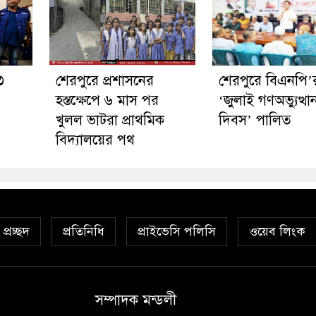
৩
শেরপুরে প্রশাসনের
শেরপুরে বিএনপি’
হস্তক্ষেপে ৬ মাস পর
‘জুলাই গণঅভ্যুত্থা
খুলল ভাটরা প্রাথমিক
দিবস’ পালিত
বিদ্যালয়ের পথ
প্রচ্ছদ
প্রতিনিধি
প্রাইভেসি পলিসি
ওয়েব লিংক
সম্পাদক মন্ডলী