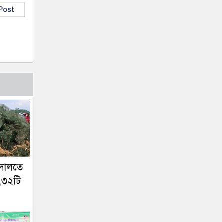
 Post
আদালতে
,৩২টি