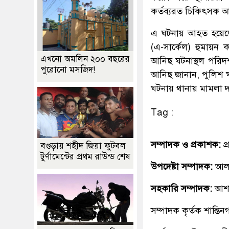
কর্তব্যরত চিকিৎসক আব
এ ঘটনায় আহত হয়েছে
(এ-সার্কেল) হুমায়ন
এখনো অমলিন ২০০ বছরের
আনিছ ঘটনাস্থল পরিদ
পুরোনো মসজিদ!
আনিছ জানান, পুলিশ ঘট
ঘটনায় থানায় মামলা দায়
Tag :
সম্পাদক ও প্রকাশক:
প
বগুড়ায় শহীদ জিয়া ফুটবল
টুর্ণামেন্টের প্রথম রাউন্ড শেষ
উপদেষ্টা সম্পাদক:
আলহ
সহকারি সম্পাদক:
আশ
সম্পাদক কৃর্তক শান্ত