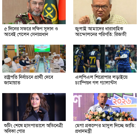
৫ দিনের সফরে দক্ষিণ সুদান ও
জুলাই আমাদের ধারাবাহিক
আবেই গেলেন সেনাপ্রধান
আন্দোলনের পরিণতি: রিজভী
রাষ্ট্রপতি নির্বাচনে প্রার্থী দেবে
এলপিএল শিরোপার লড়াইয়ে
জামায়াত
চ্যাম্পিয়ন গল গ্যালান্টস
শুটিং শেষে হাসপাতালে অভিনেত্রী
মেগা প্রকল্পের মাসুল দিচ্ছে জাতি:
অবিকা গোর
প্রধানমন্ত্রী