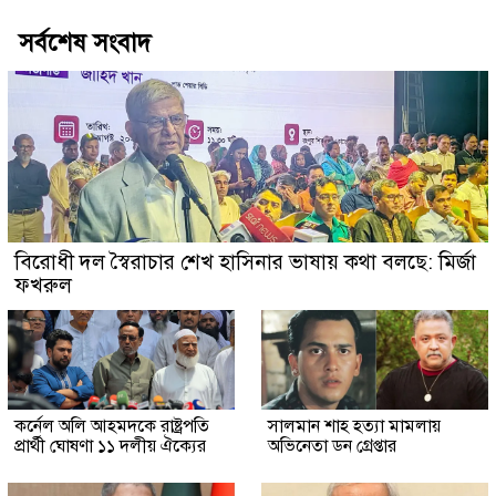
সর্বশেষ সংবাদ
বিরোধী দল স্বৈরাচার শেখ হাসিনার ভাষায় কথা বলছে: মির্জা
ফখরুল
কর্নেল অলি আহমদকে রাষ্ট্রপতি
সালমান শাহ হত্যা মামলায়
প্রার্থী ঘোষণা ১১ দলীয় ঐক্যের
অভিনেতা ডন গ্রেপ্তার