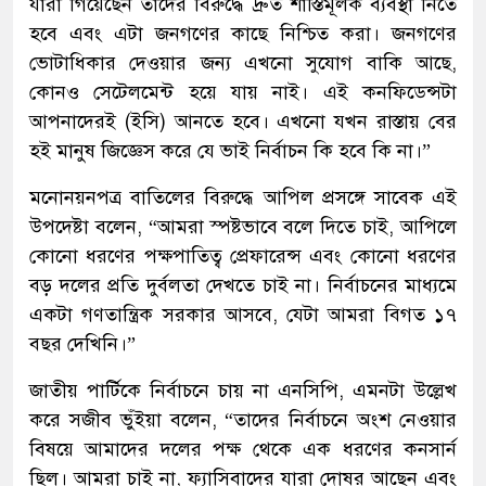
যারা গিয়েছেন তাদের বিরুদ্ধে দ্রুত শাস্তিমূলক ব্যবস্থা নিতে
হবে এবং এটা জনগণের কাছে নিশ্চিত করা। জনগণের
ভোটাধিকার দেওয়ার জন্য এখনো সুযোগ বাকি আছে,
কোনও সেটেলমেন্ট হয়ে যায় নাই। এই কনফিডেন্সটা
আপনাদেরই (ইসি) আনতে হবে। এখনো যখন রাস্তায় বের
হই মানুষ জিজ্ঞেস করে যে ভাই নির্বাচন কি হবে কি না।”
মনোনয়নপত্র বাতিলের বিরুদ্ধে আপিল প্রসঙ্গে সাবেক এই
উপদেষ্টা বলেন, “আমরা স্পষ্টভাবে বলে দিতে চাই, আপিলে
কোনো ধরণের পক্ষপাতিত্ব প্রেফারেন্স এবং কোনো ধরণের
বড় দলের প্রতি দুর্বলতা দেখতে চাই না। নির্বাচনের মাধ্যমে
একটা গণতান্ত্রিক সরকার আসবে, যেটা আমরা বিগত ১৭
বছর দেখিনি।”
জাতীয় পার্টিকে নির্বাচনে চায় না এনসিপি, এমনটা উল্লেখ
করে সজীব ভুঁইয়া বলেন, “তাদের নির্বাচনে অংশ নেওয়ার
বিষয়ে আমাদের দলের পক্ষ থেকে এক ধরণের কনসার্ন
ছিল। আমরা চাই না, ফ্যাসিবাদের যারা দোষর আছেন এবং