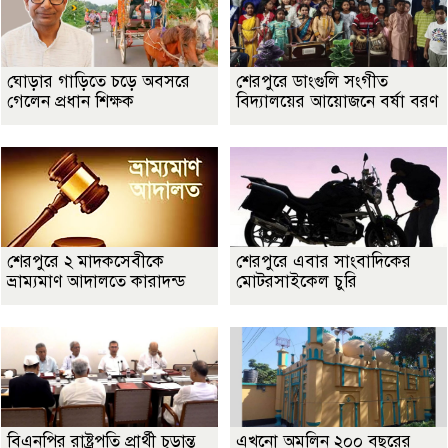
ঘোড়ার গাড়িতে চড়ে অবসরে
শেরপুরে ডাংগুলি সংগীত
গেলেন প্রধান শিক্ষক
বিদ্যালয়ের আয়োজনে বর্ষা বরণ
শেরপুরে ২ মাদকসেবীকে
শেরপুরে এবার সাংবাদিকের
ভ্রাম্যমাণ আদালতে কারাদন্ড
মোটরসাইকেল চুরি
বিএনপির রাষ্ট্রপতি প্রার্থী চূড়ান্ত
এখনো অমলিন ২০০ বছরের