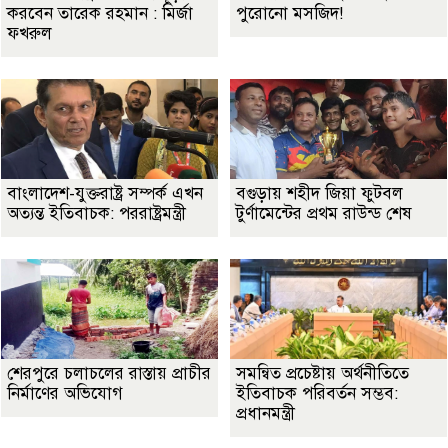
করবেন তারেক রহমান : মির্জা
পুরোনো মসজিদ!
ফখরুল
বাংলাদেশ-যুক্তরাষ্ট্র সম্পর্ক এখন
বগুড়ায় শহীদ জিয়া ফুটবল
অত্যন্ত ইতিবাচক: পররাষ্ট্রমন্ত্রী
টুর্ণামেন্টের প্রথম রাউন্ড শেষ
শেরপুরে চলাচলের রাস্তায় প্রাচীর
সমন্বিত প্রচেষ্টায় অর্থনীতিতে
নির্মাণের অভিযোগ
ইতিবাচক পরিবর্তন সম্ভব:
প্রধানমন্ত্রী