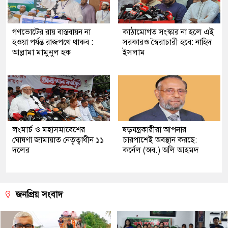
গণভোটের রায় বাস্তবায়ন না
কাঠামোগত সংস্কার না হলে এই
হওয়া পর্যন্ত রাজপথে থাকব :
সরকারও স্বৈরাচারী হবে: নাহিদ
আল্লামা মামুনুল হক
ইসলাম
লংমার্চ ও মহাসমাবেশের
ষড়যন্ত্রকারীরা আপনার
ঘোষণা জামায়াত নেতৃত্বাধীন ১১
চারপাশেই অবস্থান করছে:
দলের
কর্নেল (অব.) অলি আহমদ
জনপ্রিয় সংবাদ