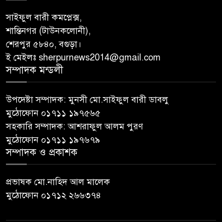
সাইফুল বারী কমপ্লেক্স,
শান্তিনগর (টাউনকলোনী),
শেরপুর ৫৮৪০, বগুড়া।
ই মেইলঃ sherpurnews2014@gmail.com
সম্পাদক মন্ডলী
উপদেষ্টা সম্পাদক: মুনসী মো.সাইফুল বারী ডাবলু
মুঠোফোন ০১৭১১ ১৯৭৫৬৫
সহকারি সম্পাদক: আশরাফুল আলম পুরণ
মুঠোফোন ০১৭১১ ১৯৭৬৭৯
সম্পাদক ও প্রকাশক
প্রভাষক মো.নাহিদ আল মালেক
মুঠোফোন ০১৭১২ ২৬৬৩৭৪