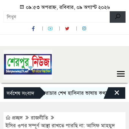
০৯:৫৩ অপরাহ্ন, রবিবার, ০৯ অগাস্ট ২০২৬
×
বিরোধী দল স্বৈরাচার শেখ হাসিনার ভাষায় কথা বলছে: মির্জা ফখরু
সর্বশেষ সংবাদ
প্রচ্ছদ
রাজনীতি
ইসির ওপর সম্পূর্ণ আস্থা রাখতে পারছি না: আসিফ মাহমুদ