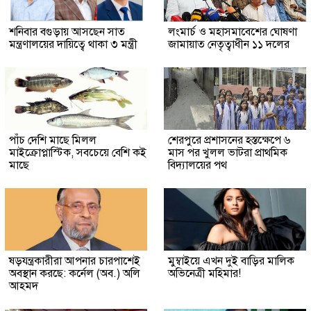
শনিবার বগুড়ায় আসছেন সাত
লংমার্চ ও মহাসমাবেশের ঘোষণা
মন্ত্রণালয়ের দায়িত্বে থাকা ৩ মন্ত্রী
জামায়াত নেতৃত্বাধীন ১১ দলের
পাঁচ দেশি মাছে মিলল
শেরপুরে প্রশাসনের হস্তক্ষেপে ৬
মাইক্রোপ্লাস্টিক, সবচেয়ে বেশি কই
মাস পর খুলল ভাটরা প্রাথমিক
মাছে
বিদ্যালয়ের পথ
ষড়যন্ত্রকারীরা আপনার চারপাশেই
মুম্বাইয়ে এখন দুই বাড়ির মালিক
অবস্থান করছে: কর্নেল (অব.) অলি
অভিনেত্রী মহিমার!
আহমদ