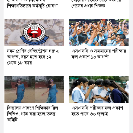
শিক্ষাপ্রতিষ্ঠানে কর্মসূচি ঘোষণা
গেলেন প্রধান শিক্ষক
নবম শ্রেণির রেজিস্ট্রেশন শুরু ২
এসএসসি ও সমমানের পরীক্ষার
আগস্ট, বয়স হতে হবে ১২
ফল প্রকাশ ১০ আগস্ট
থেকে ১৮ বছর
বিদ্যালয় প্রাঙ্গণে শিক্ষিকার রিল
এসএসসি পরীক্ষার ফল প্রকাশ
ভিডিও, গঠন করা হচ্ছে তদন্ত
হতে পারে ৩০ জুলাই
কমিটি