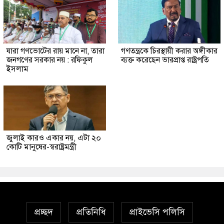
যারা গণভোটের রায় মানে না, তারা
গণতন্ত্রকে চিরস্থায়ী করার অঙ্গীকার
জনগণের সরকার নয় : রফিকুল
ব্যক্ত করেছেন ভারপ্রাপ্ত রাষ্ট্রপতি
ইসলাম
জুলাই কারও একার নয়, এটা ২০
কোটি মানুষের-স্বরাষ্ট্রমন্ত্রী
প্রচ্ছদ
প্রতিনিধি
প্রাইভেসি পলিসি