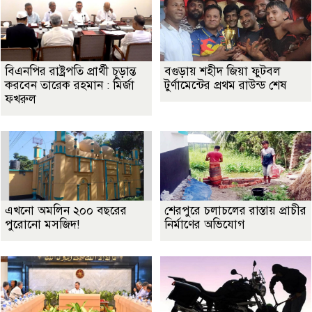
বিএনপির রাষ্ট্রপতি প্রার্থী চূড়ান্ত
বগুড়ায় শহীদ জিয়া ফুটবল
করবেন তারেক রহমান : মির্জা
টুর্ণামেন্টের প্রথম রাউন্ড শেষ
ফখরুল
এখনো অমলিন ২০০ বছরের
শেরপুরে চলাচলের রাস্তায় প্রাচীর
পুরোনো মসজিদ!
নির্মাণের অভিযোগ