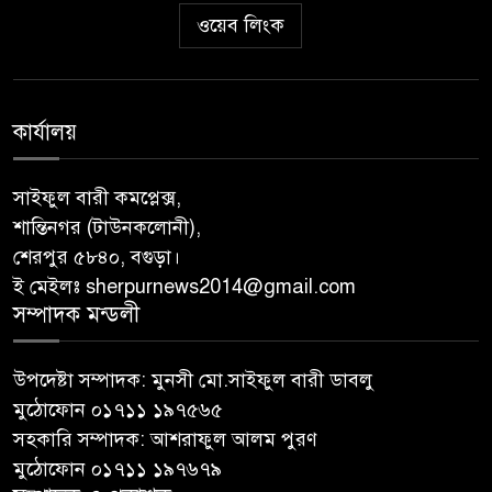
ওয়েব লিংক
কার্যালয়
সাইফুল বারী কমপ্লেক্স,
শান্তিনগর (টাউনকলোনী),
শেরপুর ৫৮৪০, বগুড়া।
ই মেইলঃ sherpurnews2014@gmail.com
সম্পাদক মন্ডলী
উপদেষ্টা সম্পাদক: মুনসী মো.সাইফুল বারী ডাবলু
মুঠোফোন ০১৭১১ ১৯৭৫৬৫
সহকারি সম্পাদক: আশরাফুল আলম পুরণ
মুঠোফোন ০১৭১১ ১৯৭৬৭৯