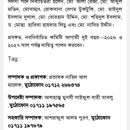
সদস্য পদে নির্বাচিতরা হলেন, মো: আলী রেজা, মো: আব্দুল
মতিন, মোসাম্মৎ রোকসানা বেগম টুকটুকি, মো: মাইনুল
ইসলাম দুলাল, মো: বোরহান উদ্দিন, মো: শহিদুল ইসলাম,
ড. মোছা. হাবিবা হায়দার লিচু এবং মো: নাসির উদ্দীন।
প্রসঙ্গত, নবনির্বাচিত কমিটি আগামী দুই বছর—২০২৬ ও
২০২৭ সাল পর্যন্ত দায়িত্ব পালন করবেন।
Tag :
সম্পাদক ও প্রকাশক:
প্রভাষক নাহিদ আল
মালেক,
মুঠোফোন ০১৭১২ ২৬৬৩৭৪
উপদেষ্টা সম্পাদক:
আলহাজ্ব মুনসী সাইফুল বারী ডাবলু
,
মুঠোফোন ০১৭১১ ১৯৭৫৬৫
সহকারি সম্পাদক:
আশরাফুল আলম পুরণ,
মুঠোফোন
০১৭১১ ১৯৭৬৭৯