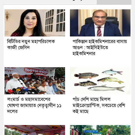
বিটিভির নতুন মহাপরিচালক
পাকিস্তান হাইকমিশনারের বাসায়
কাজী জেসিন
আগুন : আইসিইউতে
হাইকমিশনার
লংমার্চ ও মহাসমাবেশের
পাঁচ দেশি মাছে মিলল
ঘোষণা জামায়াত নেতৃত্বাধীন ১১
মাইক্রোপ্লাস্টিক, সবচেয়ে বেশি
দলের
কই মাছে