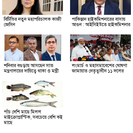
বিটিভির নতুন মহাপরিচালক কাজী
পাকিস্তান হাইকমিশনারের বাসায়
জেসিন
আগুন : আইসিইউতে হাইকমিশনার
শনিবার বগুড়ায় আসছেন সাত
লংমার্চ ও মহাসমাবেশের ঘোষণা
মন্ত্রণালয়ের দায়িত্বে থাকা ৩ মন্ত্রী
জামায়াত নেতৃত্বাধীন ১১ দলের
পাঁচ দেশি মাছে মিলল
মাইক্রোপ্লাস্টিক, সবচেয়ে বেশি কই
মাছে