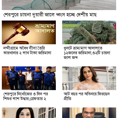
শেরপুরে চায়না দুয়ারী জালে ধ্বংস হচ্ছে দেশীয় মাছ
নন্দীগ্রামে অবৈধ সীসা তৈরি
ধুনটে ভ্রাম্যমাণ আদালতে
কারখানার ২ লাখ টাকা জরিমানা
১২জনের জরিমানা,৩২টি চায়না
জাল জব্দ
শেরপুরে নিখোঁজের ৩ দিন পর
আট বছর পর অভিনয়ে ফিরছেন
শিশুর লাশ উদ্ধার,গ্রেফতার ২
প্রীতি