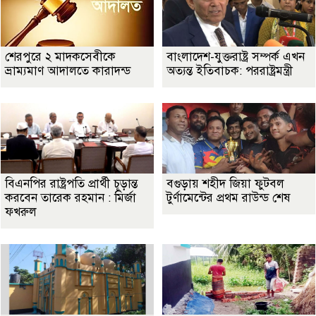
শেরপুরে ২ মাদকসেবীকে
বাংলাদেশ-যুক্তরাষ্ট্র সম্পর্ক এখন
ভ্রাম্যমাণ আদালতে কারাদন্ড
অত্যন্ত ইতিবাচক: পররাষ্ট্রমন্ত্রী
বিএনপির রাষ্ট্রপতি প্রার্থী চূড়ান্ত
বগুড়ায় শহীদ জিয়া ফুটবল
করবেন তারেক রহমান : মির্জা
টুর্ণামেন্টের প্রথম রাউন্ড শেষ
ফখরুল