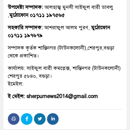
উপদেষ্টা সম্পাদক:
আলহাজ্ব মুনসী সাইফুল বারী ডাবলু
,
মুঠোফোন ০১৭১১ ১৯৭৫৬৫
সহকারি সম্পাদক:
আশরাফুল আলম পুরণ,
মুঠোফোন
০১৭১১ ১৯৭৬৭৯
সম্পাদক কৃর্তক শান্তিনগর (টাউনকলোনী),শেরপুর,বগুড়া
থেকে প্রকাশিত।
কার্যালয়: সাইফুল বারী কমপ্লেক্স, শান্তিনগর (টাউনকলোনী)
শেরপুর ৫৮৪০, বগুড়া।
ইমেইল:
ই মেইল: sherpurnews2014@gmail.com