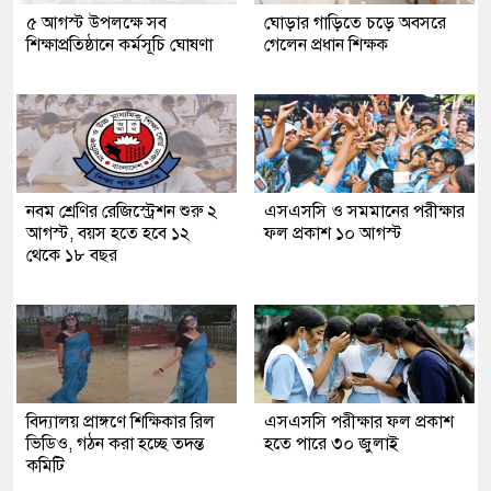
৫ আগস্ট উপলক্ষে সব
ঘোড়ার গাড়িতে চড়ে অবসরে
শিক্ষাপ্রতিষ্ঠানে কর্মসূচি ঘোষণা
গেলেন প্রধান শিক্ষক
নবম শ্রেণির রেজিস্ট্রেশন শুরু ২
এসএসসি ও সমমানের পরীক্ষার
আগস্ট, বয়স হতে হবে ১২
ফল প্রকাশ ১০ আগস্ট
থেকে ১৮ বছর
বিদ্যালয় প্রাঙ্গণে শিক্ষিকার রিল
এসএসসি পরীক্ষার ফল প্রকাশ
ভিডিও, গঠন করা হচ্ছে তদন্ত
হতে পারে ৩০ জুলাই
কমিটি