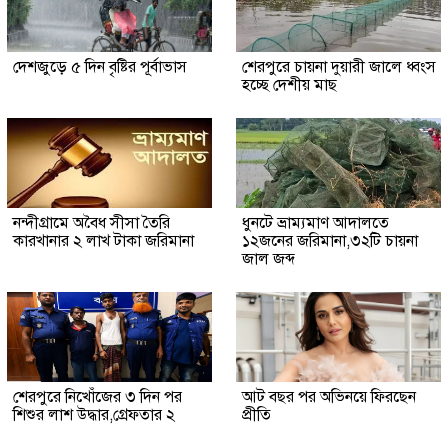
দেশজুড়ে ৫ দিন বৃষ্টির পূর্বাভাস
শেরপুরে চায়না দুয়ারী জালে ধ্বংস
হচ্ছে দেশীয় মাছ
নন্দীগ্রামে অবৈধ সীসা তৈরি
ধুনটে ভ্রাম্যমাণ আদালতে
কারখানার ২ লাখ টাকা জরিমানা
১২জনের জরিমানা,৩২টি চায়না
জাল জব্দ
শেরপুরে নিখোঁজের ৩ দিন পর
আট বছর পর অভিনয়ে ফিরছেন
শিশুর লাশ উদ্ধার,গ্রেফতার ২
প্রীতি