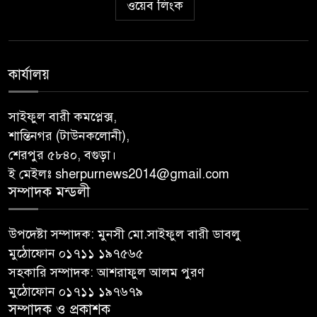
ওয়েব লিংক
কার্যালয়
সাইফুল বারী কমপ্লেক্স,
শান্তিনগর (টাউনকলোনী),
শেরপুর ৫৮৪০, বগুড়া।
ই মেইলঃ sherpurnews2014@gmail.com
সম্পাদক মন্ডলী
উপদেষ্টা সম্পাদক: মুনসী মো.সাইফুল বারী ডাবলু
মুঠোফোন ০১৭১১ ১৯৭৫৬৫
সহকারি সম্পাদক: আশরাফুল আলম পুরণ
মুঠোফোন ০১৭১১ ১৯৭৬৭৯
সম্পাদক ও প্রকাশক