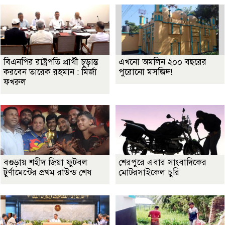
বিএনপির রাষ্ট্রপতি প্রার্থী চূড়ান্ত
এখনো অমলিন ২০০ বছরের
করবেন তারেক রহমান : মির্জা
পুরোনো মসজিদ!
ফখরুল
বগুড়ায় শহীদ জিয়া ফুটবল
শেরপুরে এবার সাংবাদিকের
টুর্ণামেন্টের প্রথম রাউন্ড শেষ
মোটরসাইকেল চুরি