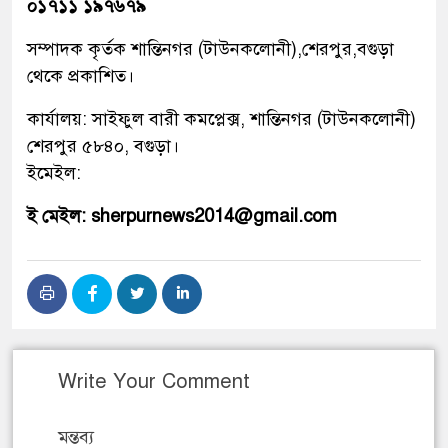
০১৭১১ ১৯৭৬৭৯
সম্পাদক কৃর্তক শান্তিনগর (টাউনকলোনী),শেরপুর,বগুড়া
থেকে প্রকাশিত।
কার্যালয়: সাইফুল বারী কমপ্লেক্স, শান্তিনগর (টাউনকলোনী)
শেরপুর ৫৮৪০, বগুড়া।
ইমেইল:
ই মেইল: sherpurnews2014@gmail.com
Write Your Comment
মন্তব্য