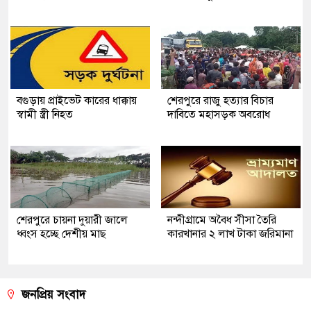
বগুড়ায় প্রাইভেট কারের ধাক্কায়
শেরপুরে রাজু হত্যার বিচার
স্বামী স্ত্রী নিহত
দাবিতে মহাসড়ক অবরোধ
শেরপুরে চায়না দুয়ারী জালে
নন্দীগ্রামে অবৈধ সীসা তৈরি
ধ্বংস হচ্ছে দেশীয় মাছ
কারখানার ২ লাখ টাকা জরিমানা
জনপ্রিয় সংবাদ