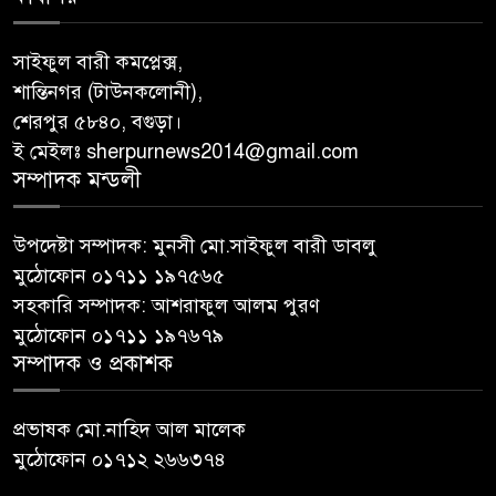
সাইফুল বারী কমপ্লেক্স,
শান্তিনগর (টাউনকলোনী),
শেরপুর ৫৮৪০, বগুড়া।
ই মেইলঃ sherpurnews2014@gmail.com
সম্পাদক মন্ডলী
উপদেষ্টা সম্পাদক: মুনসী মো.সাইফুল বারী ডাবলু
মুঠোফোন ০১৭১১ ১৯৭৫৬৫
সহকারি সম্পাদক: আশরাফুল আলম পুরণ
মুঠোফোন ০১৭১১ ১৯৭৬৭৯
সম্পাদক ও প্রকাশক
প্রভাষক মো.নাহিদ আল মালেক
মুঠোফোন ০১৭১২ ২৬৬৩৭৪