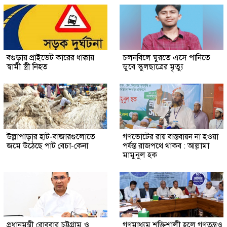
বগুড়ায় প্রাইভেট কারের ধাক্কায়
চলনবিলে ঘুরতে এসে পানিতে
স্বামী স্ত্রী নিহত
ডুবে স্কুলছাত্রের মৃত্যু
উল্লাপাড়ার হাট-বাজারগুলোতে
গণভোটের রায় বাস্তবায়ন না হওয়া
জমে উঠেছে পাট বেচা-কেনা
পর্যন্ত রাজপথে থাকব : আল্লামা
মামুনুল হক
প্রধানমন্ত্রী রোববার চট্টগ্রাম ও
গণমাধ্যম শক্তিশালী হলে গণতন্ত্রও