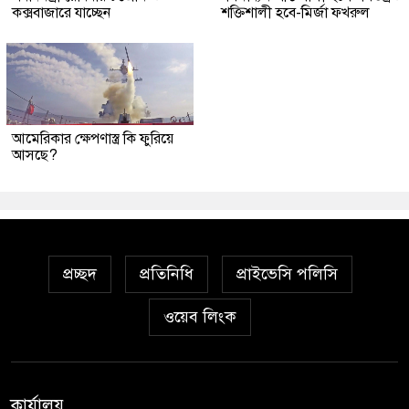
কক্সবাজারে যাচ্ছেন
শক্তিশালী হবে-মির্জা ফখরুল
আমেরিকার ক্ষেপণাস্ত্র কি ফুরিয়ে
আসছে?
প্রচ্ছদ
প্রতিনিধি
প্রাইভেসি পলিসি
ওয়েব লিংক
কার্যালয়