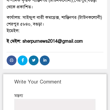
সম্পাদক কৃর্তক শান্তিনগর (টাউনকলোনী),শেরপুর,বগুড়া
থেকে প্রকাশিত।
কার্যালয়: সাইফুল বারী কমপ্লেক্স, শান্তিনগর (টাউনকলোনী)
শেরপুর ৫৮৪০, বগুড়া।
ইমেইল:
ই মেইল: sherpurnews2014@gmail.com
Write Your Comment
মন্তব্য