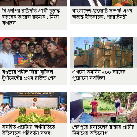
বিএনপির রাষ্ট্রপতি প্রার্থী চূড়ান্ত
বাংলাদেশ-যুক্তরাষ্ট্র সম্পর্ক এখন
করবেন তারেক রহমান : মির্জা
অত্যন্ত ইতিবাচক: পররাষ্ট্রমন্ত্রী
ফখরুল
বগুড়ায় শহীদ জিয়া ফুটবল
এখনো অমলিন ২০০ বছরের
টুর্ণামেন্টের প্রথম রাউন্ড শেষ
পুরোনো মসজিদ!
সমন্বিত প্রচেষ্টায় অর্থনীতিতে
শেরপুরে চলাচলের রাস্তায় প্রাচীর
ইতিবাচক পরিবর্তন সম্ভব:
নির্মাণের অভিযোগ