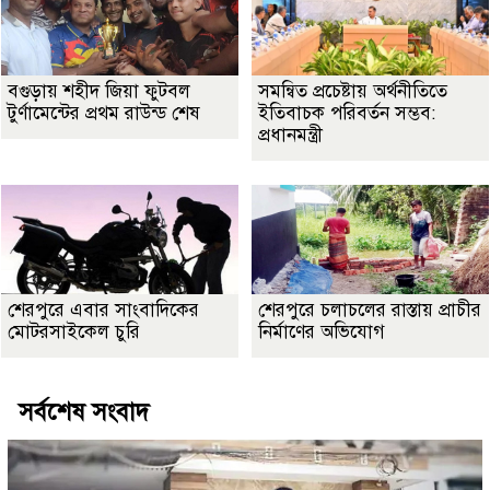
বগুড়ায় শহীদ জিয়া ফুটবল
সমন্বিত প্রচেষ্টায় অর্থনীতিতে
টুর্ণামেন্টের প্রথম রাউন্ড শেষ
ইতিবাচক পরিবর্তন সম্ভব:
প্রধানমন্ত্রী
শেরপুরে এবার সাংবাদিকের
শেরপুরে চলাচলের রাস্তায় প্রাচীর
মোটরসাইকেল চুরি
নির্মাণের অভিযোগ
সর্বশেষ সংবাদ