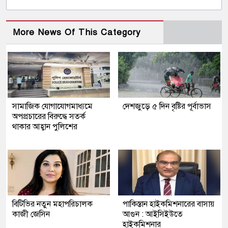
More News Of This Category
সামাজিক যোগাযোগমাধ্যমে
দেশজুড়ে ৫ দিন বৃষ্টির পূর্বাভাস
অপপ্রচারের বিরুদ্ধে সতর্ক
থাকার আহ্বান পুলিশের
বিটিভির নতুন মহাপরিচালক
পাকিস্তান হাইকমিশনারের বাসায়
কাজী জেসিন
আগুন : আইসিইউতে
হাইকমিশনার