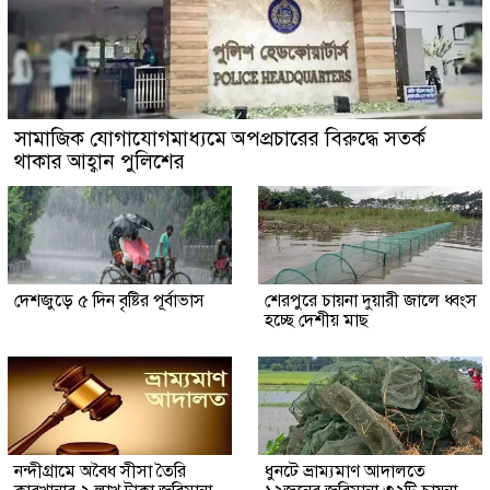
সামাজিক যোগাযোগমাধ্যমে অপপ্রচারের বিরুদ্ধে সতর্ক
থাকার আহ্বান পুলিশের
দেশজুড়ে ৫ দিন বৃষ্টির পূর্বাভাস
শেরপুরে চায়না দুয়ারী জালে ধ্বংস
হচ্ছে দেশীয় মাছ
নন্দীগ্রামে অবৈধ সীসা তৈরি
ধুনটে ভ্রাম্যমাণ আদালতে