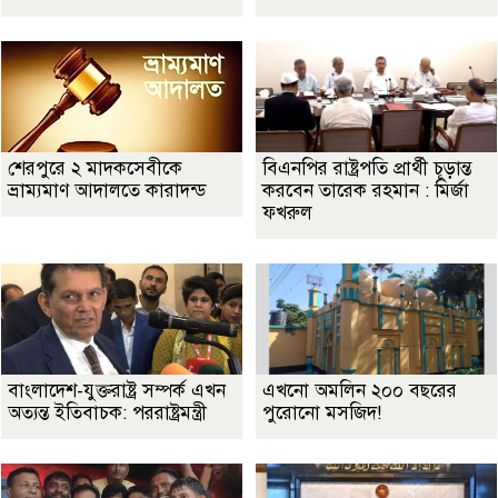
শেরপুরে ২ মাদকসেবীকে
বিএনপির রাষ্ট্রপতি প্রার্থী চূড়ান্ত
ভ্রাম্যমাণ আদালতে কারাদন্ড
করবেন তারেক রহমান : মির্জা
ফখরুল
বাংলাদেশ-যুক্তরাষ্ট্র সম্পর্ক এখন
এখনো অমলিন ২০০ বছরের
অত্যন্ত ইতিবাচক: পররাষ্ট্রমন্ত্রী
পুরোনো মসজিদ!