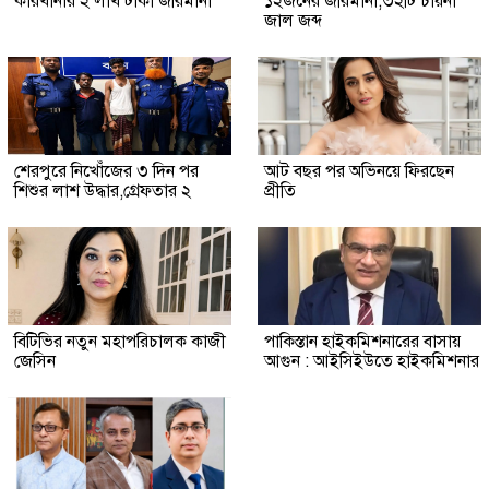
কারখানার ২ লাখ টাকা জরিমানা
১২জনের জরিমানা,৩২টি চায়না
জাল জব্দ
শেরপুরে নিখোঁজের ৩ দিন পর
আট বছর পর অভিনয়ে ফিরছেন
শিশুর লাশ উদ্ধার,গ্রেফতার ২
প্রীতি
বিটিভির নতুন মহাপরিচালক কাজী
পাকিস্তান হাইকমিশনারের বাসায়
জেসিন
আগুন : আইসিইউতে হাইকমিশনার