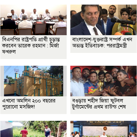
বিএনপির রাষ্ট্রপতি প্রার্থী চূড়ান্ত
বাংলাদেশ-যুক্তরাষ্ট্র সম্পর্ক এখন
করবেন তারেক রহমান : মির্জা
অত্যন্ত ইতিবাচক: পররাষ্ট্রমন্ত্রী
ফখরুল
এখনো অমলিন ২০০ বছরের
বগুড়ায় শহীদ জিয়া ফুটবল
পুরোনো মসজিদ!
টুর্ণামেন্টের প্রথম রাউন্ড শেষ