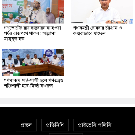
গণভোটের রায় বাস্তবায়ন না হওয়া
প্রধানমন্ত্রী রোববার চট্টগ্রাম ও
পর্যন্ত রাজপথে থাকব : আল্লামা
কক্সবাজারে যাচ্ছেন
মামুনুল হক
গণমাধ্যম শক্তিশালী হলে গণতন্ত্রও
শক্তিশালী হবে-মির্জা ফখরুল
প্রচ্ছদ
প্রতিনিধি
প্রাইভেসি পলিসি