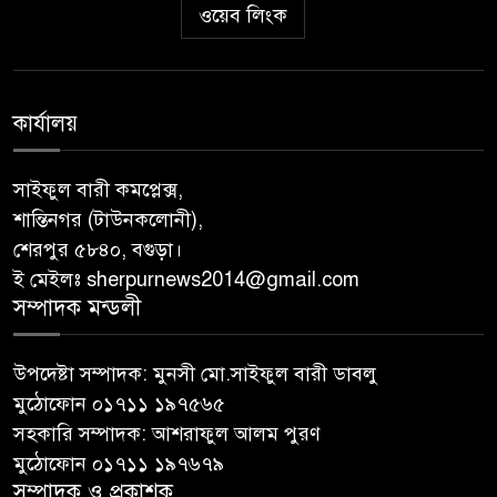
ওয়েব লিংক
কার্যালয়
সাইফুল বারী কমপ্লেক্স,
শান্তিনগর (টাউনকলোনী),
শেরপুর ৫৮৪০, বগুড়া।
ই মেইলঃ sherpurnews2014@gmail.com
সম্পাদক মন্ডলী
উপদেষ্টা সম্পাদক: মুনসী মো.সাইফুল বারী ডাবলু
মুঠোফোন ০১৭১১ ১৯৭৫৬৫
সহকারি সম্পাদক: আশরাফুল আলম পুরণ
মুঠোফোন ০১৭১১ ১৯৭৬৭৯
সম্পাদক ও প্রকাশক