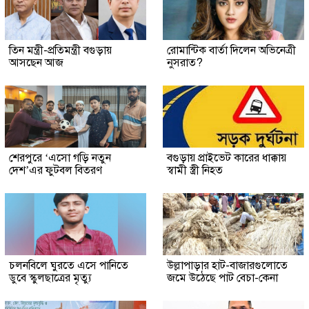
তিন মন্ত্রী-প্রতিমন্ত্রী বগুড়ায়
রোমান্টিক বার্তা দিলেন অভিনেত্রী
আসছেন আজ
নুসরাত?
শেরপুরে ‘এসো গড়ি নতুন
বগুড়ায় প্রাইভেট কারের ধাক্কায়
দেশ’এর ফুটবল বিতরণ
স্বামী স্ত্রী নিহত
চলনবিলে ঘুরতে এসে পানিতে
উল্লাপাড়ার হাট-বাজারগুলোতে
ডুবে স্কুলছাত্রের মৃত্যু
জমে উঠেছে পাট বেচা-কেনা