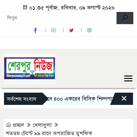
০১:৩৫ পূর্বাহ্ন, রবিবার, ০৯ অগাস্ট ২০২৬
×
গুড়ায় তৈরি হবে ৪০০ একরের বিসিক শিল্পপার্ক: বাণিজ্যমন্ত্রী
ত
সর্বশেষ সংবাদ
প্রচ্ছদ
খেলাধুলা
শততম টেস্টে ৯৯ রানে অপরাজিত মুশফিক