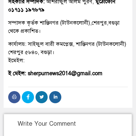
সহকারি সম্পাদক:
আশরাফুল আলম পুরণ,
মুঠোফোন
০১৭১১ ১৯৭৬৭৯
সম্পাদক কৃর্তক শান্তিনগর (টাউনকলোনী),শেরপুর,বগুড়া
থেকে প্রকাশিত।
কার্যালয়: সাইফুল বারী কমপ্লেক্স, শান্তিনগর (টাউনকলোনী)
শেরপুর ৫৮৪০, বগুড়া।
ইমেইল:
ই মেইল: sherpurnews2014@gmail.com
Write Your Comment