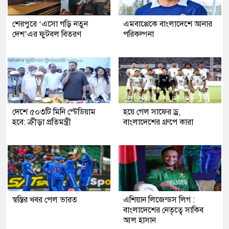
শেরপুরে ‘এসো গড়ি নতুন
এমবাপ্পেকে বাংলাদেশে আনার
দেশ’এর ফুটবল বিতরণ
পরিকল্পনা
দেশে ৫০৩টি মিনি স্টেডিয়াম
হয়ে গেল সাফের ড্র,
হবে: ক্রীড়া প্রতিমন্ত্রী
বাংলাদেশের গ্রুপে কারা
স্বস্তির খবর পেল ভারত
এশিয়ান লিজেন্ডস লিগ :
বাংলাদেশের নেতৃত্বে সাকিব
আল হাসান