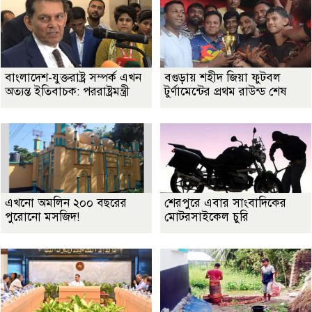
বাংলাদেশ-যুক্তরাষ্ট্র সম্পর্ক এখন
বগুড়ায় শহীদ জিয়া ফুটবল
অত্যন্ত ইতিবাচক: পররাষ্ট্রমন্ত্রী
টুর্ণামেন্টের প্রথম রাউন্ড শেষ
এখনো অমলিন ২০০ বছরের
শেরপুরে এবার সাংবাদিকের
পুরোনো মসজিদ!
মোটরসাইকেল চুরি