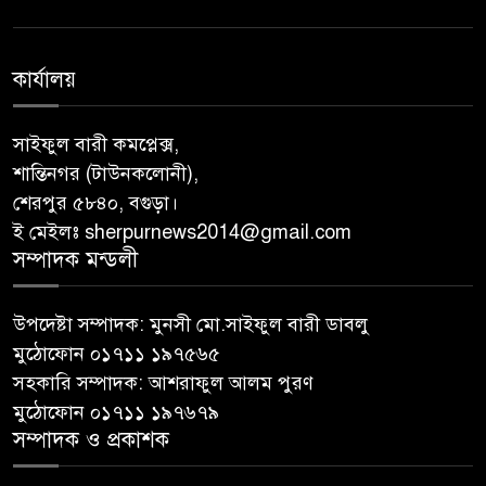
কার্যালয়
সাইফুল বারী কমপ্লেক্স,
শান্তিনগর (টাউনকলোনী),
শেরপুর ৫৮৪০, বগুড়া।
ই মেইলঃ sherpurnews2014@gmail.com
সম্পাদক মন্ডলী
উপদেষ্টা সম্পাদক: মুনসী মো.সাইফুল বারী ডাবলু
মুঠোফোন ০১৭১১ ১৯৭৫৬৫
সহকারি সম্পাদক: আশরাফুল আলম পুরণ
মুঠোফোন ০১৭১১ ১৯৭৬৭৯
সম্পাদক ও প্রকাশক