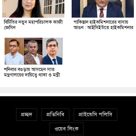
বিটিভির নতুন মহাপরিচালক কাজী
পাকিস্তান হাইকমিশনারের বাসায়
জেসিন
আগুন : আইসিইউতে হাইকমিশনার
শনিবার বগুড়ায় আসছেন সাত
মন্ত্রণালয়ের দায়িত্বে থাকা ৩ মন্ত্রী
প্রচ্ছদ
প্রতিনিধি
প্রাইভেসি পলিসি
ওয়েব লিংক