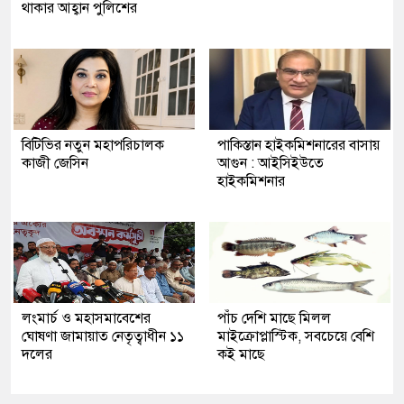
থাকার আহ্বান পুলিশের
বিটিভির নতুন মহাপরিচালক
পাকিস্তান হাইকমিশনারের বাসায়
কাজী জেসিন
আগুন : আইসিইউতে
হাইকমিশনার
লংমার্চ ও মহাসমাবেশের
পাঁচ দেশি মাছে মিলল
ঘোষণা জামায়াত নেতৃত্বাধীন ১১
মাইক্রোপ্লাস্টিক, সবচেয়ে বেশি
দলের
কই মাছে