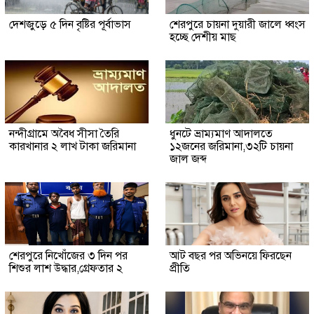
দেশজুড়ে ৫ দিন বৃষ্টির পূর্বাভাস
শেরপুরে চায়না দুয়ারী জালে ধ্বংস
হচ্ছে দেশীয় মাছ
নন্দীগ্রামে অবৈধ সীসা তৈরি
ধুনটে ভ্রাম্যমাণ আদালতে
কারখানার ২ লাখ টাকা জরিমানা
১২জনের জরিমানা,৩২টি চায়না
জাল জব্দ
শেরপুরে নিখোঁজের ৩ দিন পর
আট বছর পর অভিনয়ে ফিরছেন
শিশুর লাশ উদ্ধার,গ্রেফতার ২
প্রীতি