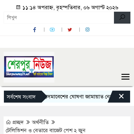
১১:১৪ অপরাহ্ন, বৃহস্পতিবার, ০৬ অগাস্ট ২০২৬
×
লংমার্চ ও মহাসমাবেশের ঘোষণা জামায়াত নেতৃত্বাধীন ১১ দলের
সর্বশেষ সংবাদ
প্রচ্ছদ
অর্থনীতি
টেলিভিশন ও বেতারে বাজেট পেশ ২ জুন