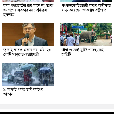
যারা গণভোটের রায় মানে না, তারা
গণতন্ত্রকে চিরস্থায়ী করার অঙ্গীকার
জনগণের সরকার নয় : রফিকুল
ব্যক্ত করেছেন ভারপ্রাপ্ত রাষ্ট্রপতি
ইসলাম
জুলাই কারও একার নয়, এটা ২০
থানা থেকেই মুক্তি পাচ্ছে সেই
কোটি মানুষের-স্বরাষ্ট্রমন্ত্রী
হাতিটি
৯ আগস্ট পর্যন্ত ভারি বর্ষণের
আভাস