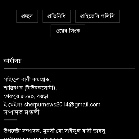
প্রচ্ছদ
প্রতিনিধি
প্রাইভেসি পলিসি
ওয়েব লিংক
কার্যালয়
সাইফুল বারী কমপ্লেক্স,
শান্তিনগর (টাউনকলোনী),
শেরপুর ৫৮৪০, বগুড়া।
ই মেইলঃ sherpurnews2014@gmail.com
সম্পাদক মন্ডলী
উপদেষ্টা সম্পাদক: মুনসী মো.সাইফুল বারী ডাবলু