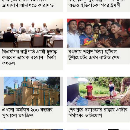
ভ্রাম্যমাণ আদালতে কারাদন্ড
অত্যন্ত ইতিবাচক: পররাষ্ট্রমন্ত্রী
বিএনপির রাষ্ট্রপতি প্রার্থী চূড়ান্ত
বগুড়ায় শহীদ জিয়া ফুটবল
করবেন তারেক রহমান : মির্জা
টুর্ণামেন্টের প্রথম রাউন্ড শেষ
ফখরুল
এখনো অমলিন ২০০ বছরের
শেরপুরে চলাচলের রাস্তায় প্রাচীর
পুরোনো মসজিদ!
নির্মাণের অভিযোগ