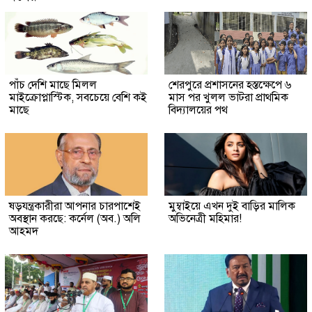
পাঁচ দেশি মাছে মিলল
শেরপুরে প্রশাসনের হস্তক্ষেপে ৬
মাইক্রোপ্লাস্টিক, সবচেয়ে বেশি কই
মাস পর খুলল ভাটরা প্রাথমিক
মাছে
বিদ্যালয়ের পথ
ষড়যন্ত্রকারীরা আপনার চারপাশেই
মুম্বাইয়ে এখন দুই বাড়ির মালিক
অবস্থান করছে: কর্নেল (অব.) অলি
অভিনেত্রী মহিমার!
আহমদ