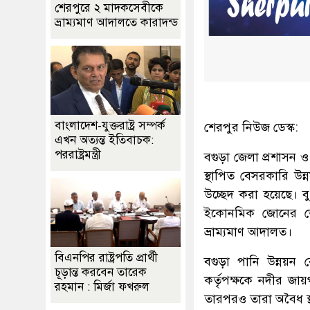
শেরপুরে ২ মাদকসেবীকে
ভ্রাম্যমাণ আদালতে কারাদন্ড
বাংলাদেশ-যুক্তরাষ্ট্র সম্পর্ক
শেরপুর নিউজ ডেস্ক:
এখন অত্যন্ত ইতিবাচক:
পররাষ্ট্রমন্ত্রী
বগুড়া জেলা প্রশাসন 
স্থাপিত বেসরকারি উন
উচ্ছেদ করা হয়েছে। বু
ইকোনমিক জোনের ভেতর
ভ্রাম্যমাণ আদালত।
বিএনপির রাষ্ট্রপতি প্রার্থী
বগুড়া পানি উন্নয়ন
চূড়ান্ত করবেন তারেক
কর্তৃপক্ষকে নদীর জা
রহমান : মির্জা ফখরুল
তারপরও তারা অবৈধ স্