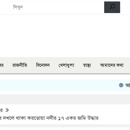
বর
রাজনীতি
বিনোদন
খেলাধুলা
স্বাস্থ্য
আমাদের কথা
আট বছর পর অ
বর
 দখলে থাকা করতোয়া নদীর ১৭ একর জমি উদ্ধার