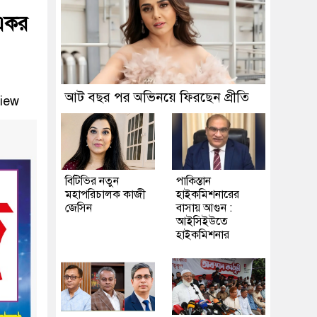
একর
আট বছর পর অভিনয়ে ফিরছেন প্রীতি
iew
বিটিভির নতুন
পাকিস্তান
মহাপরিচালক কাজী
হাইকমিশনারের
জেসিন
বাসায় আগুন :
আইসিইউতে
হাইকমিশনার