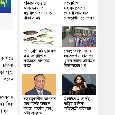
শনিবার বগুড়ায়
লংমার্চ ও
আসছেন সাত
মহাসমাবেশের
মন্ত্রণালয়ের দায়িত্বে
ঘোষণা জামায়াত
থাকা ৩ মন্ত্রী
নেতৃত্বাধীন ১১ দলের
পাঁচ দেশি মাছে মিলল
শেরপুরে প্রশাসনের
মাইক্রোপ্লাস্টিক,
হস্তক্ষেপে ৬ মাস পর
ি জমিতে
সবচেয়ে বেশি কই
খুলল ভাটরা প্রাথমিক
স্থাপনা
মাছে
বিদ্যালয়ের পথ
পুন্ড্র
েদ করেন
িএমএসএস
ষড়যন্ত্রকারীরা আপনার
মুম্বাইয়ে এখন দুই
 কিন্তু
চারপাশেই অবস্থান
বাড়ির মালিক
করছে: কর্নেল (অব.)
অভিনেত্রী মহিমার!
রা হয়।
অলি আহমদ