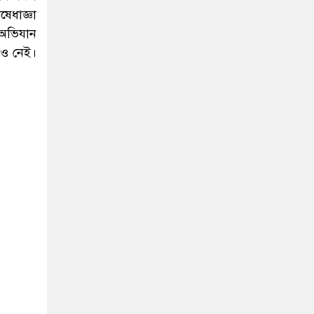
েধাজ্ঞা
 অভিযান
রও নেই।