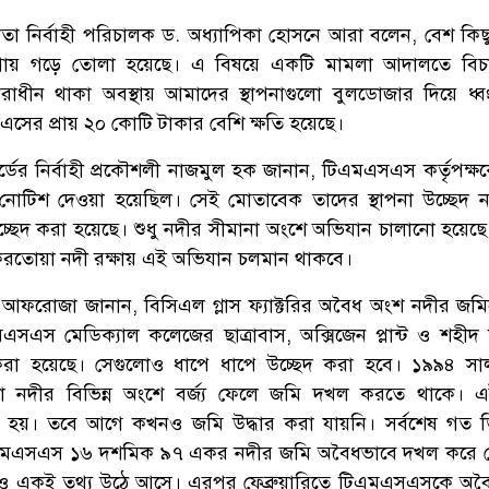
াতা নির্বাহী পরিচালক ড. অধ্যাপিকা হোসনে আরা বলেন, বেশ কিছু 
গায় গড়ে তোলা হয়েছে। এ বিষয়ে একটি মামলা আদালতে বিচা
াধীন থাকা অবস্থায় আমাদের স্থাপনাগুলো বুলডোজার দিয়ে ধ্
ের প্রায় ২০ কোটি টাকার বেশি ক্ষতি হয়েছে।
র্ডের নির্বাহী প্রকৌশলী নাজমুল হক জানান, টিএমএসএস কর্তৃপক্ষ
ে নোটিশ দেওয়া হয়েছিল। সেই মোতাবেক তাদের স্থাপনা উচ্ছেদ 
চ্ছেদ করা হয়েছে। শুধু নদীর সীমানা অংশে অভিযান চালানো হয়েছ
 করতোয়া নদী রক্ষায় এই অভিযান চলমান থাকবে।
 আফরোজা জানান, বিসিএল গ্লাস ফ্যাক্টরির অবৈধ অংশ নদীর জমি
এসএস মেডিক্যাল কলেজের ছাত্রাবাস, অক্সিজেন প্লান্ট ও শহীদ
রা হয়েছে। সেগুলোও ধাপে ধাপে উচ্ছেদ করা হবে। ১৯৯৪ স
নদীর বিভিন্ন অংশে বর্জ্য ফেলে জমি দখল করতে থাকে। এই
 হয়। তবে আগে কখনও জমি উদ্ধার করা যায়নি। সর্বশেষ গত ডি
টিএমএসএস ১৬ দশমিক ৯৭ একর নদীর জমি অবৈধভাবে দখল করে র
ও একই তথ্য উঠে আসে। এরপর ফেব্রুয়ারিতে টিএমএসএসকে অব