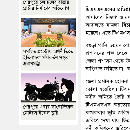
শেরপুরে চলাচলের রাস্তায়
প্রাচীর নির্মাণের অভিযোগ
টিএমএসএসের প্রতিষ্ঠ
আমাদের নিজস্ব জায়
আদালতে মামলা বিচার
হয়েছে। এতে টিএমএসএস
বগুড়া পানি উন্নয়ন বো
সমন্বিত প্রচেষ্টায় অর্থনীতিতে
প্রশাসনের পক্ষ থেক
ইতিবাচক পরিবর্তন সম্ভব:
জেলা প্রশাসন থেকে উ
প্রধানমন্ত্রী
ব্যক্তিগত জমিতে না।
জেলা প্রশাসক হোসনা
তোলা হয়েছিল। টিএম
নদীর জমিতে তৈরি ক
টিএমএসএস করতোয়া 
শেরপুরে এবার সাংবাদিকের
কয়েকবার ভূমি জরিপ
মোটরসাইকেল চুরি
জরিপে দেখা যায়, 
নদী কমিশনের জরিপে