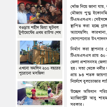
খোঁজ নিয়ে জানা যায়,
মৌজায় পুন্ড্র ইকোনমি
টিএমএসএস। সেইসঙ্গে বর্
স্থাপিত করা হচ্ছে গ
বগুড়ায় শহীদ জিয়া ফুটবল
অ্যাসেম্বলিং কারখানা
টুর্ণামেন্টের প্রথম রাউন্ড শেষ
ভোগ্যপণ্যের উৎপাদনকার
নির্মাণ করা স্থাপন
টিএমএসএস প্রায় ৩০ এ
জেলা প্রশাসনসহ জেলা 
হয়। সভা থেকে নদীর জা
এখনো অমলিন ২০০ বছরের
পুরোনো মসজিদ!
প্রায় ৯৩ শতক জায়গার
নির্দেশে বুলডোজার ল
উচ্ছেদ অভিযান পরিচ
ম্যাজিস্ট্রেট আবু শ
সরকার।