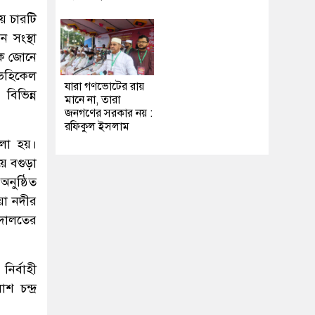
ে চারটি
 সংস্থা
মিক জোনে
ভেহিকেল
যারা গণভোটের রায়
 বিভিন্ন
মানে না, তারা
জনগণের সরকার নয় :
রফিকুল ইসলাম
োলা হয়।
ে বগুড়া
নুষ্ঠিত
য়া নদীর
আদালতের
ির্বাহী
 চন্দ্র