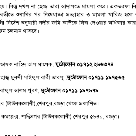
 হয়। কিন্তু দখল না ছেড়ে তারা আদালতে মামলা করে। একতরফা নিষ
্তীতে শুনানির পর নিষেধাজ্ঞা প্রত্যাহার ও মামলা খারিজ হলে
টের নির্দেশ অনুযায়ী নদীর জমি কাউকে লিজ দেওয়ার অধিকার কা
যক্রম চলমান থাকবে।
্রভাষক নাহিদ আল মালেক,
মুঠোফোন ০১৭১২ ২৬৬৩৭৪
াজ্ব মুনসী সাইফুল বারী ডাবলু ,
মুঠোফোন ০১৭১১ ১৯৭৫৬৫
রাফুল আলম পুরণ,
মুঠোফোন ০১৭১১ ১৯৭৬৭৯
িনগর (টাউনকলোনী),শেরপুর,বগুড়া থেকে প্রকাশিত।
 কমপ্লেক্স, শান্তিনগর (টাউনকলোনী) শেরপুর ৫৮৪০, বগুড়া।