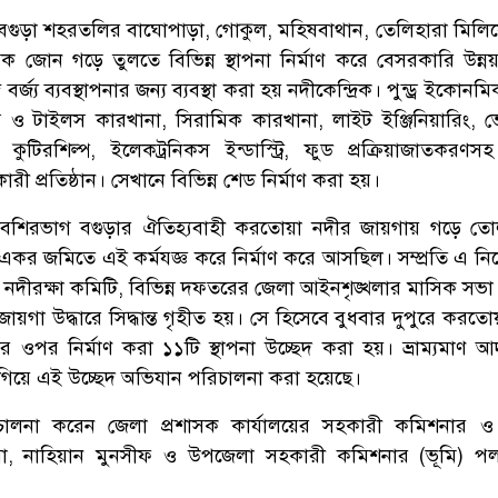
 বগুড়া শহরতলির বাঘোপাড়া, গোকুল, মহিষবাথান, তেলিহারা মিলিয়
ক জোন গড়ে তুলতে বিভিন্ন স্থাপনা নির্মাণ করে বেসরকারি উন্নয়ন
জ্য ব্যবস্থাপনার জন্য ব্যবস্থা করা হয় নদীকেন্দ্রিক। পুন্ড্র ইকোন
্লাস ও টাইলস কারখানা, সিরামিক কারখানা, লাইট ইঞ্জিনিয়ারিং, 
, কুটিরশিল্প, ইলেকট্রনিকস ইন্ডাস্ট্রি, ফুড প্রক্রিয়াজাতকরণসহ
ী প্রতিষ্ঠান। সেখানে বিভিন্ন শেড নির্মাণ করা হয়।
ার বেশিরভাগ বগুড়ার ঐতিহ্যবাহী করতোয়া নদীর জায়গায় গড়ে ত
কর জমিতে এই কর্মযজ্ঞ করে নির্মাণ করে আসছিল। সম্প্রতি এ নিয়
নদীরক্ষা কমিটি, বিভিন্ন দফতরের জেলা আইনশৃঙ্খলার মাসিক সভা অ
য়গা উদ্ধারে সিদ্ধান্ত গৃহীত হয়। সে হিসেবে বুধবার দুপুরে করতো
 ওপর নির্মাণ করা ১১টি স্থাপনা উচ্ছেদ করা হয়। ভ্রাম্যমাণ 
াগিয়ে এই উচ্ছেদ অভিযান পরিচালনা করা হয়েছে।
ালনা করেন জেলা প্রশাসক কার্যালয়ের সহকারী কমিশনার ও ন
াহমা, নাহিয়ান মুনসীফ ও উপজেলা সহকারী কমিশনার (ভূমি) পলাশ