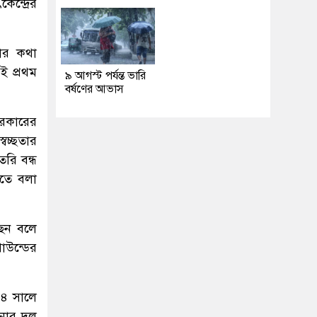
েন্দ্রের
ার কথা
ই প্রথম
৯ আগস্ট পর্যন্ত ভারি
বর্ষণের আভাস
সরকারের
্বচ্ছতার
ৈরি বন্ধ
করতে বলা
ছেন বলে
াউন্ডের
০৪ সালে
িনার দল