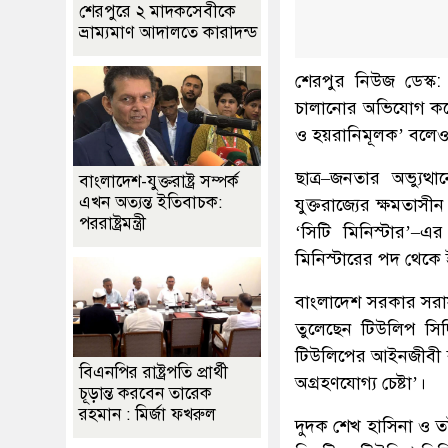
শেরপুরে ২ মাদকসেবীকে
ভ্রাম্যমাণ আদালতে কারাদন্ড
শেরপুর নিউজ ডেস্ক: ব
চালানোর অভিযোগ করেছ
ও হয়রানিমূলক’ বলেও
ছাত্র–জনতার অভ্যুত্থ
বাংলাদেশ-যুক্তরাষ্ট্র সম্পর্ক
এখন অত্যন্ত ইতিবাচক:
যুক্তরাজ্যের ক্ষমতাসী
পররাষ্ট্রমন্ত্রী
‘সিটি মিনিস্টার’–এ
মিনিস্টারের পদ থেকে 
বাংলাদেশ সরকার সরাসর
তুলেছেন টিউলিপ সিদ
টিউলিপের আইনজীবী বলে
বিএনপির রাষ্ট্রপতি প্রার্থী
অগ্রহণযোগ্য চেষ্টা’।
চূড়ান্ত করবেন তারেক
রহমান : মির্জা ফখরুল
দুদক শেখ হাসিনা ও তাঁ