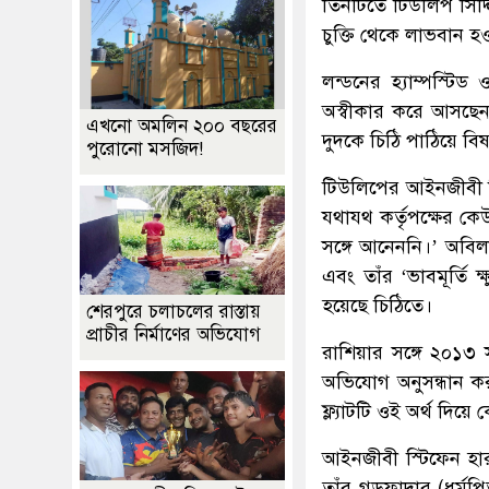
তিনটিতে টিউলিপ সিদ্দ
চুক্তি থেকে লাভবান হ
লন্ডনের হ্যাম্পস্
অস্বীকার করে আসছেন।
এখনো অমলিন ২০০ বছরের
দুদকে চিঠি পাঠিয়ে বিষ
পুরোনো মসজিদ!
টিউলিপের আইনজীবী স
যথাযথ কর্তৃপক্ষের কেউ
সঙ্গে আনেননি।’ অবিলম
এবং তাঁর ‘ভাবমূর্তি ক
হয়েছে চিঠিতে।
শেরপুরে চলাচলের রাস্তায়
প্রাচীর নির্মাণের অভিযোগ
রাশিয়ার সঙ্গে ২০১৩ 
অভিযোগ অনুসন্ধান কর
ফ্ল্যাটটি ওই অর্থ দিয়ে
আইনজীবী স্টিফেন হার
তাঁর গডফাদার (ধর্ম