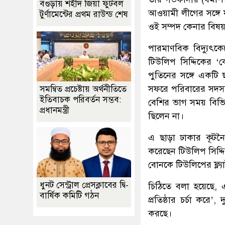
বগুড়ায় শহীদ জিয়া ফুটবল
আওয়ামী লীগের সঙ্গে য
টুর্ণামেন্টের প্রথম রাউন্ড শেষ
ওই সম্পদ কেনার বিষয়
পারমাণবিক বিদ্যুৎকে
টিউলিপ সিদ্দিকের ‘ক
পুতিনের সঙ্গে একটি 
সফরে পরিবারের সদস্য
সমন্বিত প্রচেষ্টায় অর্থনীতিতে
ইতিবাচক পরিবর্তন সম্ভব:
বেশির ভাগ সময় বিভি
প্রধানমন্ত্রী
ছিলেন না।
এ ছাড়া ঢাকার কূটনৈ
করেছেন টিউলিপ সিদ্
বোনকে টিউলিপের ফ্ল্য
ধুনট সেন্ট্রাল প্রেসক্লাবের দ্বি-
চিঠিতে বলা হয়েছে, একট
বার্ষিক কমিটি গঠন
প্রতিষ্ঠার চর্চা কর
করছে।