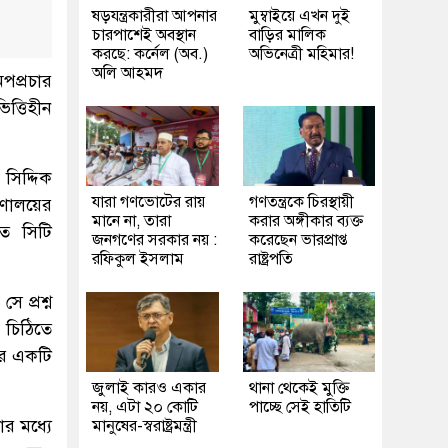
ষড়যন্ত্রকারীরা আপনার
মুম্বাইয়ে এখন দুই
চারপাশেই অবস্থান
বাড়ির মালিক
করছে: কর্নেল (অব.)
অভিনেত্রী মহিমার!
অলি আহমদ
পপ্রচার
ত্তিহীন
 সিদ্দিক
যারা গণভোটের রায়
গণতন্ত্রকে চিরস্থায়ী
্রণালয়ের
মানে না, তারা
করার অঙ্গীকার ব্যক্ত
তে সিটি
জনগণের সরকার নয় :
করেছেন ভারপ্রাপ্ত
রফিকুল ইসলাম
রাষ্ট্রপতি
 প্রশ্ন
 চিঠিতে
ের একটি
জুলাই কারও একার
থানা থেকেই মুক্তি
নয়, এটা ২০ কোটি
পাচ্ছে সেই হাতিটি
োর মধ্যে
মানুষের-স্বরাষ্ট্রমন্ত্রী