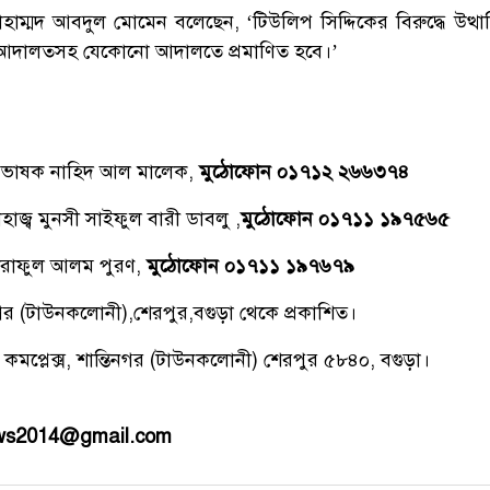
োহাম্মদ আবদুল মোমেন বলেছেন, ‘টিউলিপ সিদ্দিকের বিরুদ্ধে উত্থ
র আদালতসহ যেকোনো আদালতে প্রমাণিত হবে।’
্রভাষক নাহিদ আল মালেক,
মুঠোফোন ০১৭১২ ২৬৬৩৭৪
াজ্ব মুনসী সাইফুল বারী ডাবলু ,
মুঠোফোন ০১৭১১ ১৯৭৫৬৫
রাফুল আলম পুরণ,
মুঠোফোন ০১৭১১ ১৯৭৬৭৯
িনগর (টাউনকলোনী),শেরপুর,বগুড়া থেকে প্রকাশিত।
 কমপ্লেক্স, শান্তিনগর (টাউনকলোনী) শেরপুর ৫৮৪০, বগুড়া।
ews2014@gmail.com