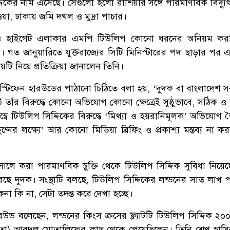
িকের নাম এসেছে। সেগুলো হলো রাশিয়ার সঙ্গে পারমাণবিক বিদ্যুৎক
ওয়া, ঢাকায় জমি দখল ও মুদ্রা পাচার।
টিড ও হাইগেট এলাকার এমপি টিউলিপ কোনো ধরনের অনিয়ম কর
 গত জানুয়ারিতে যুক্তরাজ্যের সিটি মিনিস্টারের পদ ছাড়ার পর এ
য়টি নিয়ে প্রতিক্রিয়া জানালেন তিনি।
্টিফেন হারউডের পাঠানো চিঠিতে বলা হয়, ‘দুদক বা বাংলাদেশ 
 তাঁর বিরুদ্ধে কোনো অভিযোগ কোনো ক্ষেত্রেই সুষ্ঠুভাবে, সঠিক ও স
্বে টিউলিপ সিদ্দিকের বিরুদ্ধে ‘মিথ্যা ও হয়রানিমূলক’ অভিযোগ ত
্ষুণ্নের লক্ষ্যে’ আর কোনো মিডিয়া ব্রিফিং ও প্রকাশ্য মন্তব্য না 
সালে করা পারমাণবিক চুক্তি থেকে টিউলিপ সিদ্দিক সুবিধা নিয়ে
ছে দুদক। সংস্থাটি বলছে, টিউলিপ সিদ্দিকের লন্ডনের সাত লাখ প
 কেনা কি না, সেটা তদন্ত করে দেখা হচ্ছে।
উড বলেছেন, লন্ডনের কিংস ক্রসের ফ্ল্যাটটি টিউলিপ সিদ্দিক ২০
পিতা) আবদুল মোতালিফের কাছ থেকে পেয়েছিলেন। তিনি শেখ হাস