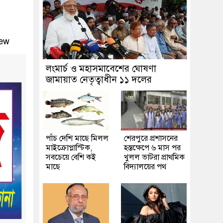
ew
লংমার্চ ও মহাসমাবেশের ঘোষণা
জামায়াত নেতৃত্বাধীন ১১ দলের
পাঁচ দেশি মাছে মিলল
শেরপুরে প্রশাসনের
মাইক্রোপ্লাস্টিক,
হস্তক্ষেপে ৬ মাস পর
সবচেয়ে বেশি কই
খুলল ভাটরা প্রাথমিক
মাছে
বিদ্যালয়ের পথ