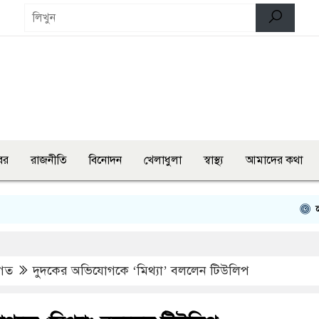
বর
রাজনীতি
বিনোদন
খেলাধুলা
স্বাস্থ্য
আমাদের কথা
লংমার্চ ও 
গত
দুদকের অভিযোগকে ‘মিথ্যা’ বললেন টিউলিপ