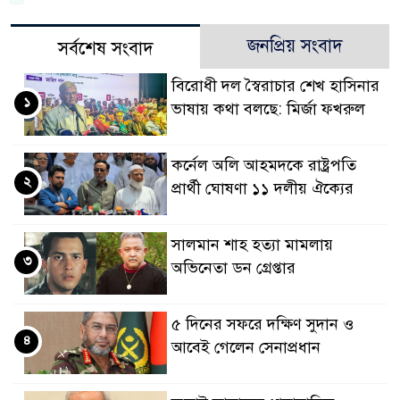
জনপ্রিয় সংবাদ
সর্বশেষ সংবাদ
বিরোধী দল স্বৈরাচার শেখ হাসিনার
১
ভাষায় কথা বলছে: মির্জা ফখরুল
কর্নেল অলি আহমদকে রাষ্ট্রপতি
২
প্রার্থী ঘোষণা ১১ দলীয় ঐক্যের
সালমান শাহ হত্যা মামলায়
৩
অভিনেতা ডন গ্রেপ্তার
৫ দিনের সফরে দক্ষিণ সুদান ও
৪
আবেই গেলেন সেনাপ্রধান