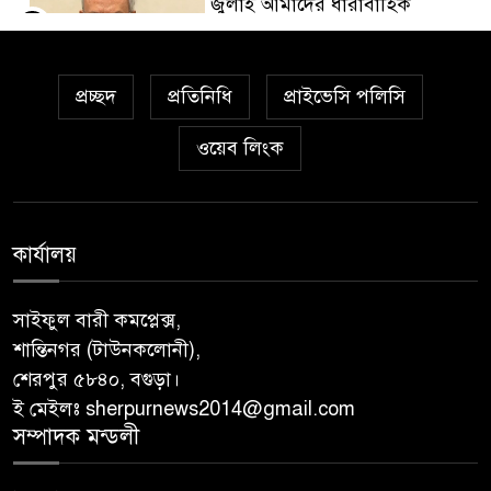
জুলাই আমাদের ধারাবাহিক
৫
আন্দোলনের পরিণতি: রিজভী
প্রচ্ছদ
প্রতিনিধি
প্রাইভেসি পলিসি
রাষ্ট্রপতি নির্বাচনে প্রার্থী দেবে
৬
জামায়াত
ওয়েব লিংক
এলপিএল শিরোপার লড়াইয়ে
৭
চ্যাম্পিয়ন গল গ্যালান্টস
কার্যালয়
শুটিং শেষে হাসপাতালে অভিনেত্রী
৮
সাইফুল বারী কমপ্লেক্স,
অবিকা গোর
শান্তিনগর (টাউনকলোনী),
শেরপুর ৫৮৪০, বগুড়া।
মেগা প্রকল্পের মাসুল দিচ্ছে জাতি:
ই মেইলঃ sherpurnews2014@gmail.com
৯
প্রধানমন্ত্রী
সম্পাদক মন্ডলী