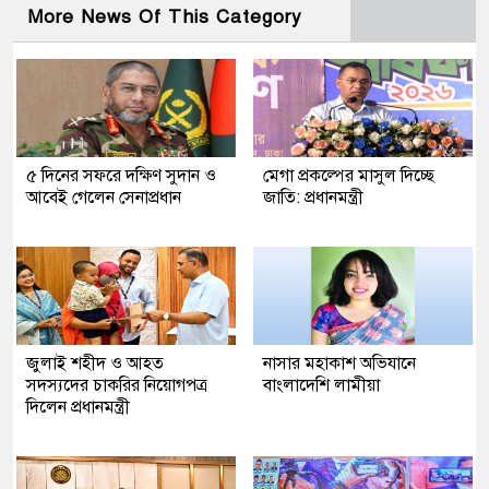
More News Of This Category
৫ দিনের সফরে দক্ষিণ সুদান ও
মেগা প্রকল্পের মাসুল দিচ্ছে
আবেই গেলেন সেনাপ্রধান
জাতি: প্রধানমন্ত্রী
জুলাই শহীদ ও আহত
নাসার মহাকাশ অভিযানে
সদস্যদের চাকরির নিয়োগপত্র
বাংলাদেশি লামীয়া
দিলেন প্রধানমন্ত্রী