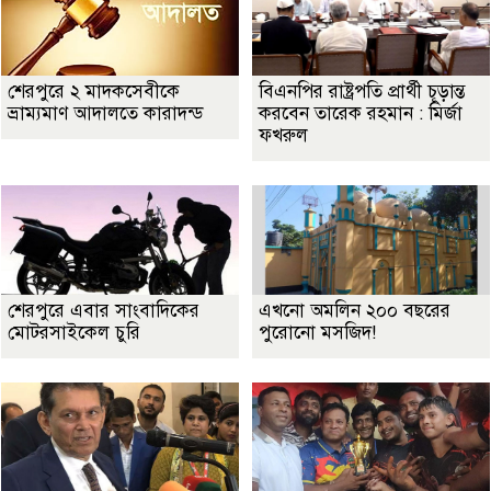
শেরপুরে ২ মাদকসেবীকে
বিএনপির রাষ্ট্রপতি প্রার্থী চূড়ান্ত
ভ্রাম্যমাণ আদালতে কারাদন্ড
করবেন তারেক রহমান : মির্জা
ফখরুল
শেরপুরে এবার সাংবাদিকের
এখনো অমলিন ২০০ বছরের
মোটরসাইকেল চুরি
পুরোনো মসজিদ!