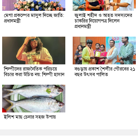
মেগা প্রকল্পের মাসুল দিচ্ছে জাতি:
জুলাই শহীদ ও আহত সদস্যদের
প্রধানমন্ত্রী
চাকরির নিয়োগপত্র দিলেন
প্রধানমন্ত্রী
শিল্পীদের রাজনৈতিক পরিচয়ে
বগুড়ায় প্রকাশ শৈলীর গৌরবের ২১
বিচার করা উচিত নয়: শিল্পী হাসান
বছর উৎসব পা‌লিত
ইলিশ মাছ চেনার সহজ উপায়