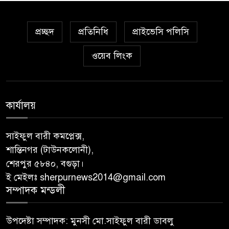
প্রচ্ছদ
প্রতিনিধি
প্রাইভেসি পলিসি
ওয়েব লিংক
কার্যালয়
সাইফুল বারী কমপ্লেক্স,
শান্তিনগর (টাউনকলোনী),
শেরপুর ৫৮৪০, বগুড়া।
ই মেইলঃ sherpurnews2014@gmail.com
সম্পাদক মন্ডলী
উপদেষ্টা সম্পাদক: মুনসী মো.সাইফুল বারী ডাবলু