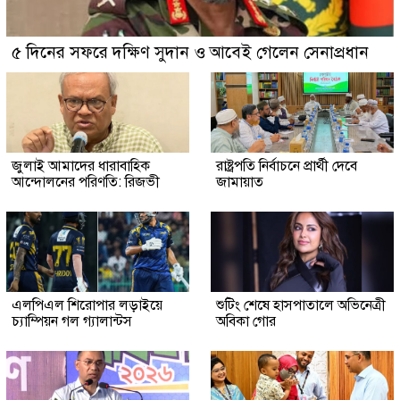
৫ দিনের সফরে দক্ষিণ সুদান ও আবেই গেলেন সেনাপ্রধান
জুলাই আমাদের ধারাবাহিক
রাষ্ট্রপতি নির্বাচনে প্রার্থী দেবে
আন্দোলনের পরিণতি: রিজভী
জামায়াত
এলপিএল শিরোপার লড়াইয়ে
শুটিং শেষে হাসপাতালে অভিনেত্রী
চ্যাম্পিয়ন গল গ্যালান্টস
অবিকা গোর