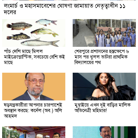
লংমার্চ ও মহাসমাবেশের ঘোষণা জামায়াত নেতৃত্বাধীন ১১
দলের
পাঁচ দেশি মাছে মিলল
শেরপুরে প্রশাসনের হস্তক্ষেপে ৬
মাইক্রোপ্লাস্টিক, সবচেয়ে বেশি কই
মাস পর খুলল ভাটরা প্রাথমিক
মাছে
বিদ্যালয়ের পথ
ষড়যন্ত্রকারীরা আপনার চারপাশেই
মুম্বাইয়ে এখন দুই বাড়ির মালিক
অবস্থান করছে: কর্নেল (অব.) অলি
অভিনেত্রী মহিমার!
আহমদ