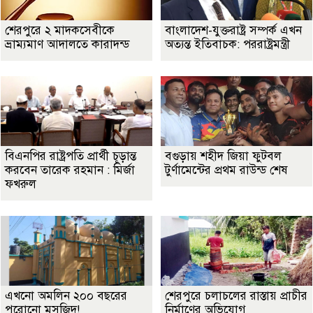
শেরপুরে ২ মাদকসেবীকে
বাংলাদেশ-যুক্তরাষ্ট্র সম্পর্ক এখন
ভ্রাম্যমাণ আদালতে কারাদন্ড
অত্যন্ত ইতিবাচক: পররাষ্ট্রমন্ত্রী
বিএনপির রাষ্ট্রপতি প্রার্থী চূড়ান্ত
বগুড়ায় শহীদ জিয়া ফুটবল
করবেন তারেক রহমান : মির্জা
টুর্ণামেন্টের প্রথম রাউন্ড শেষ
ফখরুল
এখনো অমলিন ২০০ বছরের
শেরপুরে চলাচলের রাস্তায় প্রাচীর
পুরোনো মসজিদ!
নির্মাণের অভিযোগ