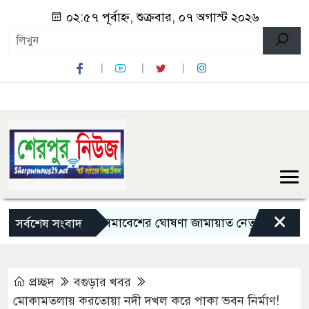
০২:৫৭ পূর্বাহ্ন, শুক্রবার, ০৭ অগাস্ট ২০২৬
×
লংমার্চ ও মহাসমাবেশের ঘোষণা জামায়াত নেতৃত্বাধীন ১১ দলের
সর্বশেষ সংবাদ
প্রচ্ছদ
বগুড়ার খবর
মোকামতলায় করতোয়া নদী দখল করে পাকা ভবন নির্মাণ!