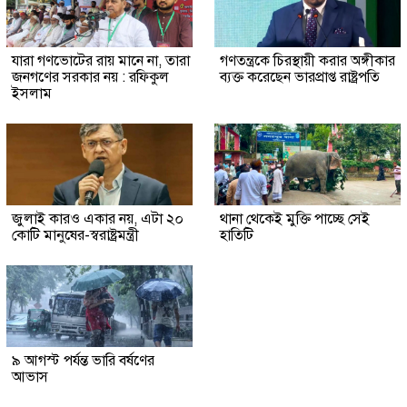
যারা গণভোটের রায় মানে না, তারা
গণতন্ত্রকে চিরস্থায়ী করার অঙ্গীকার
জনগণের সরকার নয় : রফিকুল
ব্যক্ত করেছেন ভারপ্রাপ্ত রাষ্ট্রপতি
ইসলাম
জুলাই কারও একার নয়, এটা ২০
থানা থেকেই মুক্তি পাচ্ছে সেই
কোটি মানুষের-স্বরাষ্ট্রমন্ত্রী
হাতিটি
৯ আগস্ট পর্যন্ত ভারি বর্ষণের
আভাস