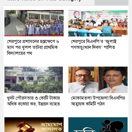
শেরপুরে প্রশাসনের হস্তক্ষেপে ৬
শেরপুরে বিএনপি’র ‘জুলাই
মাস পর খুলল ভাটরা প্রাথমিক
গণঅভ্যুত্থান দিবস’ পালিত
বিদ্যালয়ের পথ
ধুনট পৌরসভার ৩ কোটি টাকার
মোকামতলা উপজেলা বিএনপির
অধিক বকেয়া কর, উন্নয়ন ব্যাহত
আহ্বায়ক কমিটি গঠন