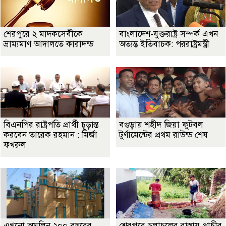
শেরপুরে ২ মাদকসেবীকে
বাংলাদেশ-যুক্তরাষ্ট্র সম্পর্ক এখন
ভ্রাম্যমাণ আদালতে কারাদন্ড
অত্যন্ত ইতিবাচক: পররাষ্ট্রমন্ত্রী
বিএনপির রাষ্ট্রপতি প্রার্থী চূড়ান্ত
বগুড়ায় শহীদ জিয়া ফুটবল
করবেন তারেক রহমান : মির্জা
টুর্ণামেন্টের প্রথম রাউন্ড শেষ
ফখরুল
এখনো অমলিন ২০০ বছরের
শেরপুরে চলাচলের রাস্তায় প্রাচীর