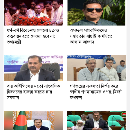
ধর্ম-বর্ণ বিবেচনায় কোনো চক্রান্ত
অসচ্ছল সাংবাদিকদের
বাস্তবায়ন হতে দেওয়া হবে না:
সহায়তায় বাছাই কমিটিতে
তথ্যমন্ত্রী
কালাম আজাদ
বার কাউন্সিলের মতো সাংবাদিক
গণতন্ত্রের সফলতা নির্ভর করে
নিবন্ধনের ব্যবস্থা করতে চায়
স্বাধীন গণমাধ্যমের ওপর: মির্জা
সরকার
ফখরুল