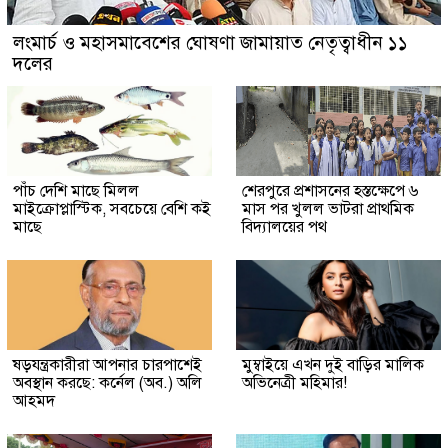
লংমার্চ ও মহাসমাবেশের ঘোষণা জামায়াত নেতৃত্বাধীন ১১
দলের
পাঁচ দেশি মাছে মিলল
শেরপুরে প্রশাসনের হস্তক্ষেপে ৬
মাইক্রোপ্লাস্টিক, সবচেয়ে বেশি কই
মাস পর খুলল ভাটরা প্রাথমিক
মাছে
বিদ্যালয়ের পথ
ষড়যন্ত্রকারীরা আপনার চারপাশেই
মুম্বাইয়ে এখন দুই বাড়ির মালিক
অবস্থান করছে: কর্নেল (অব.) অলি
অভিনেত্রী মহিমার!
আহমদ