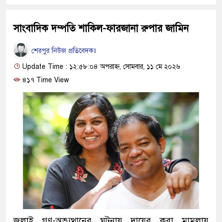
সাংবাদিক দম্পতি শাকিল-ফারজানা রুপার জামিন
শেরপুর নিউজ প্রতিবেদকঃ
Update Time : ১২:৫৮:০৪ অপরাহ্ন, সোমবার, ১১ মে ২০২৬
৪১৭ Time View
জুলাই গণ-অভ্যুত্থানের ঘটনায় দায়ের করা মামলায়