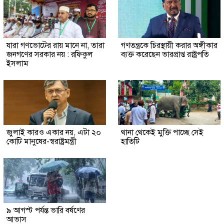
যারা গণভোটের রায় মানে না, তারা
গণতন্ত্রকে চিরস্থায়ী করার অঙ্গীকার
জনগণের সরকার নয় : রফিকুল
ব্যক্ত করেছেন ভারপ্রাপ্ত রাষ্ট্রপতি
ইসলাম
জুলাই কারও একার নয়, এটা ২০
থানা থেকেই মুক্তি পাচ্ছে সেই
কোটি মানুষের-স্বরাষ্ট্রমন্ত্রী
হাতিটি
৯ আগস্ট পর্যন্ত ভারি বর্ষণের
আভাস