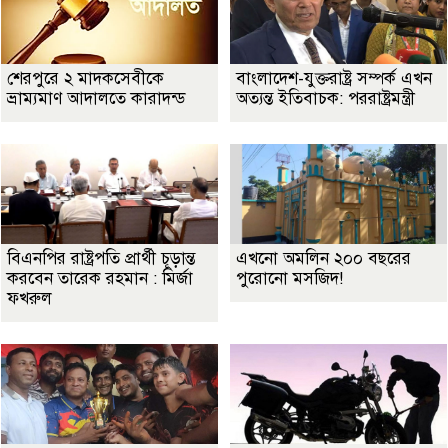
শেরপুরে ২ মাদকসেবীকে
বাংলাদেশ-যুক্তরাষ্ট্র সম্পর্ক এখন
ভ্রাম্যমাণ আদালতে কারাদন্ড
অত্যন্ত ইতিবাচক: পররাষ্ট্রমন্ত্রী
বিএনপির রাষ্ট্রপতি প্রার্থী চূড়ান্ত
এখনো অমলিন ২০০ বছরের
করবেন তারেক রহমান : মির্জা
পুরোনো মসজিদ!
ফখরুল