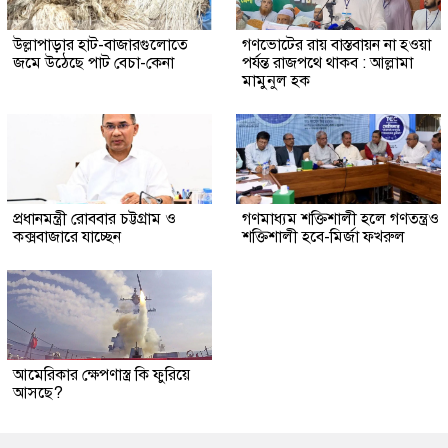
উল্লাপাড়ার হাট-বাজারগুলোতে
গণভোটের রায় বাস্তবায়ন না হওয়া
জমে উঠেছে পাট বেচা-কেনা
পর্যন্ত রাজপথে থাকব : আল্লামা
মামুনুল হক
প্রধানমন্ত্রী রোববার চট্টগ্রাম ও
গণমাধ্যম শক্তিশালী হলে গণতন্ত্রও
কক্সবাজারে যাচ্ছেন
শক্তিশালী হবে-মির্জা ফখরুল
আমেরিকার ক্ষেপণাস্ত্র কি ফুরিয়ে
আসছে?