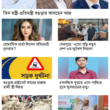
তিন মন্ত্রী-প্রতিমন্ত্রী বগুড়ায় আসছেন আজ
রোমান্টিক বার্তা দিলেন অভিনেত্রী
শেরপুরে ‘এসো গড়ি নতুন
নুসরাত?
দেশ’এর ফুটবল বিতরণ
বগুড়ায় প্রাইভেট কারের ধাক্কায়
চলনবিলে ঘুরতে এসে পানিতে
স্বামী স্ত্রী নিহত
ডুবে স্কুলছাত্রের মৃত্যু