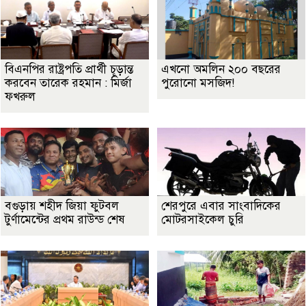
বিএনপির রাষ্ট্রপতি প্রার্থী চূড়ান্ত
এখনো অমলিন ২০০ বছরের
করবেন তারেক রহমান : মির্জা
পুরোনো মসজিদ!
ফখরুল
বগুড়ায় শহীদ জিয়া ফুটবল
শেরপুরে এবার সাংবাদিকের
টুর্ণামেন্টের প্রথম রাউন্ড শেষ
মোটরসাইকেল চুরি