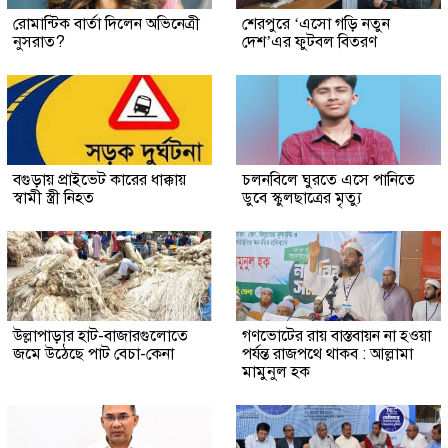
রোমান্টিক বার্তা দিলেন অভিনেত্রী
শেরপুরে ‘এসো গড়ি নতুন
নুসরাত?
দেশ’এর ফুটবল বিতরণ
বগুড়ায় প্রাইভেট কারের ধাক্কায়
চলনবিলে ঘুরতে এসে পানিতে
স্বামী স্ত্রী নিহত
ডুবে স্কুলছাত্রের মৃত্যু
উল্লাপাড়ার হাট-বাজারগুলোতে
গণভোটের রায় বাস্তবায়ন না হওয়া
জমে উঠেছে পাট বেচা-কেনা
পর্যন্ত রাজপথে থাকব : আল্লামা
মামুনুল হক