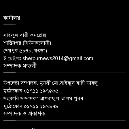
কার্যালয়
সাইফুল বারী কমপ্লেক্স,
শান্তিনগর (টাউনকলোনী),
শেরপুর ৫৮৪০, বগুড়া।
ই মেইলঃ sherpurnews2014@gmail.com
সম্পাদক মন্ডলী
উপদেষ্টা সম্পাদক: মুনসী মো.সাইফুল বারী ডাবলু
মুঠোফোন ০১৭১১ ১৯৭৫৬৫
সহকারি সম্পাদক: আশরাফুল আলম পুরণ
মুঠোফোন ০১৭১১ ১৯৭৬৭৯
সম্পাদক ও প্রকাশক