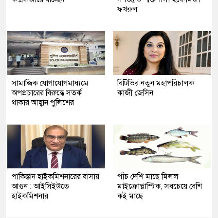
ফখরুল
সামাজিক যোগাযোগমাধ্যমে
বিটিভির নতুন মহাপরিচালক
অপপ্রচারের বিরুদ্ধে সতর্ক
কাজী জেসিন
থাকার আহ্বান পুলিশের
পাকিস্তান হাইকমিশনারের বাসায়
পাঁচ দেশি মাছে মিলল
আগুন : আইসিইউতে
মাইক্রোপ্লাস্টিক, সবচেয়ে বেশি
হাইকমিশনার
কই মাছে