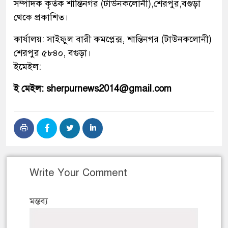
সম্পাদক কৃর্তক শান্তিনগর (টাউনকলোনী),শেরপুর,বগুড়া
থেকে প্রকাশিত।
কার্যালয়: সাইফুল বারী কমপ্লেক্স, শান্তিনগর (টাউনকলোনী)
শেরপুর ৫৮৪০, বগুড়া।
ইমেইল:
ই মেইল: sherpurnews2014@gmail.com
Write Your Comment
মন্তব্য