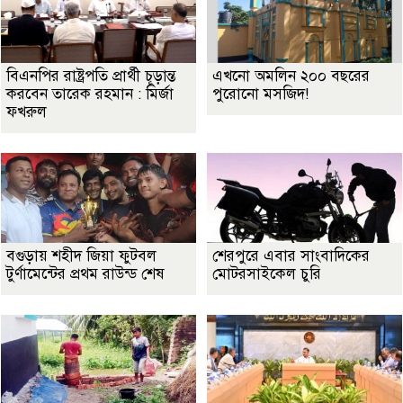
বিএনপির রাষ্ট্রপতি প্রার্থী চূড়ান্ত
এখনো অমলিন ২০০ বছরের
করবেন তারেক রহমান : মির্জা
পুরোনো মসজিদ!
ফখরুল
বগুড়ায় শহীদ জিয়া ফুটবল
শেরপুরে এবার সাংবাদিকের
টুর্ণামেন্টের প্রথম রাউন্ড শেষ
মোটরসাইকেল চুরি