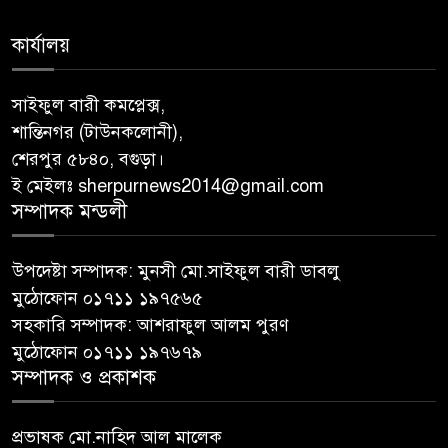
কার্যালয়
সাইফুল বারী কমপ্লেক্স,
শান্তিনগর (টাউনকলোনী),
শেরপুর ৫৮৪০, বগুড়া।
ই মেইলঃ sherpurnews2014@gmail.com
সম্পাদক মন্ডলী
উপদেষ্টা সম্পাদক: মুনসী মো.সাইফুল বারী ডাবলু
মুঠোফোন ০১৭১১ ১৯৭৫৬৫
সহকারি সম্পাদক: আশরাফুল আলম পুরণ
মুঠোফোন ০১৭১১ ১৯৭৬৭৯
সম্পাদক ও প্রকাশক
প্রভাষক মো.নাহিদ আল মালেক