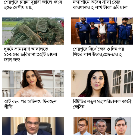
শেরপুরে চায়না দুয়ারী জালে ধ্বংস
নন্দীগ্রামে অবৈধ সীসা তৈরি
হচ্ছে দেশীয় মাছ
কারখানার ২ লাখ টাকা জরিমানা
ধুনটে ভ্রাম্যমাণ আদালতে
শেরপুরে নিখোঁজের ৩ দিন পর
১২জনের জরিমানা,৩২টি চায়না
শিশুর লাশ উদ্ধার,গ্রেফতার ২
জাল জব্দ
আট বছর পর অভিনয়ে ফিরছেন
বিটিভির নতুন মহাপরিচালক কাজী
প্রীতি
জেসিন