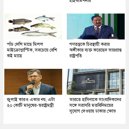
হাইকমিশনার
পাঁচ দেশি মাছে মিলল
গণতন্ত্রকে চিরস্থায়ী করার
মাইক্রোপ্লাস্টিক, সবচেয়ে বেশি
অঙ্গীকার ব্যক্ত করেছেন ভারপ্রাপ্ত
কই মাছে
রাষ্ট্রপতি
জুলাই কারও একার নয়, এটা
ভারতে হাসিনাকে সাংবাদিকদের
২০ কোটি মানুষের-স্বরাষ্ট্রমন্ত্রী
সঙ্গে সরাসরি মতবিনিময়ের
সুযোগ দেওয়ায় ঢাকার ক্ষোভ