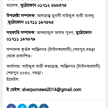
মালেক,
মুঠোফোন ০১৭১২ ২৬৬৩৭৪
উপদেষ্টা সম্পাদক:
আলহাজ্ব মুনসী সাইফুল বারী ডাবলু
,
মুঠোফোন ০১৭১১ ১৯৭৫৬৫
সহকারি সম্পাদক:
আশরাফুল আলম পুরণ,
মুঠোফোন
০১৭১১ ১৯৭৬৭৯
সম্পাদক কৃর্তক শান্তিনগর (টাউনকলোনী),শেরপুর,বগুড়া
থেকে প্রকাশিত।
কার্যালয়: সাইফুল বারী কমপ্লেক্স, শান্তিনগর (টাউনকলোনী)
শেরপুর ৫৮৪০, বগুড়া।
ইমেইল:
ই মেইল: sherpurnews2014@gmail.com