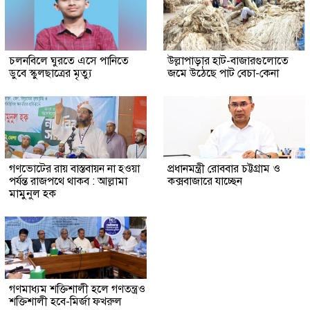
চলনবিলে ঘুরতে এসে পানিতে
উল্লাপাড়ার হাট-বাজারগুলোতে
ডুবে স্কুলছাত্রের মৃত্যু
জমে উঠেছে পাট বেচা-কেনা
গণভোটের রায় বাস্তবায়ন না হওয়া
প্রধানমন্ত্রী রোববার চট্টগ্রাম ও
পর্যন্ত রাজপথে থাকব : আল্লামা
কক্সবাজারে যাচ্ছেন
মামুনুল হক
গণমাধ্যম শক্তিশালী হলে গণতন্ত্রও
শক্তিশালী হবে-মির্জা ফখরুল