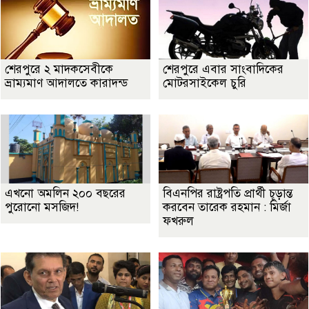
শেরপুরে ২ মাদকসেবীকে
শেরপুরে এবার সাংবাদিকের
ভ্রাম্যমাণ আদালতে কারাদন্ড
মোটরসাইকেল চুরি
এখনো অমলিন ২০০ বছরের
বিএনপির রাষ্ট্রপতি প্রার্থী চূড়ান্ত
পুরোনো মসজিদ!
করবেন তারেক রহমান : মির্জা
ফখরুল