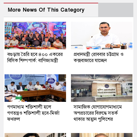
More News Of This Category
বগুড়ায় তৈরি হবে ৪০০ একরের
প্রধানমন্ত্রী রোববার চট্টগ্রাম ও
বিসিক শিল্পপার্ক: বাণিজ্যমন্ত্রী
কক্সবাজারে যাচ্ছেন
গণমাধ্যম শক্তিশালী হলে
সামাজিক যোগাযোগমাধ্যমে
গণতন্ত্রও শক্তিশালী হবে-মির্জা
অপপ্রচারের বিরুদ্ধে সতর্ক
ফখরুল
থাকার আহ্বান পুলিশের