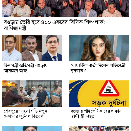
বগুড়ায় তৈরি হবে ৪০০ একরের বিসিক শিল্পপার্ক:
বাণিজ্যমন্ত্রী
তিন মন্ত্রী-প্রতিমন্ত্রী বগুড়ায়
রোমান্টিক বার্তা দিলেন অভিনেত্রী
আসছেন আজ
নুসরাত?
শেরপুরে ‘এসো গড়ি নতুন
বগুড়ায় প্রাইভেট কারের ধাক্কায়
দেশ’এর ফুটবল বিতরণ
স্বামী স্ত্রী নিহত