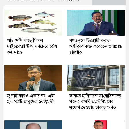
পাঁচ দেশি মাছে মিলল
গণতন্ত্রকে চিরস্থায়ী করার
মাইক্রোপ্লাস্টিক, সবচেয়ে বেশি
অঙ্গীকার ব্যক্ত করেছেন ভারপ্রাপ্ত
কই মাছে
রাষ্ট্রপতি
জুলাই কারও একার নয়, এটা
ভারতে হাসিনাকে সাংবাদিকদের
২০ কোটি মানুষের-স্বরাষ্ট্রমন্ত্রী
সঙ্গে সরাসরি মতবিনিময়ের
সুযোগ দেওয়ায় ঢাকার ক্ষোভ