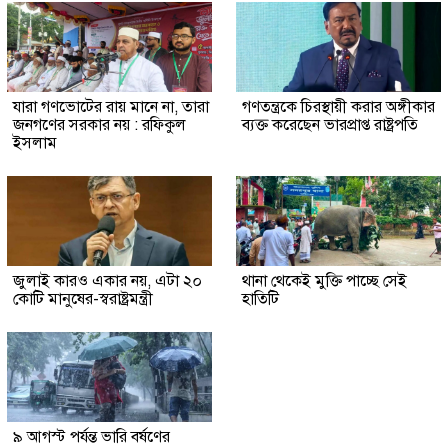
যারা গণভোটের রায় মানে না, তারা
গণতন্ত্রকে চিরস্থায়ী করার অঙ্গীকার
জনগণের সরকার নয় : রফিকুল
ব্যক্ত করেছেন ভারপ্রাপ্ত রাষ্ট্রপতি
ইসলাম
জুলাই কারও একার নয়, এটা ২০
থানা থেকেই মুক্তি পাচ্ছে সেই
কোটি মানুষের-স্বরাষ্ট্রমন্ত্রী
হাতিটি
৯ আগস্ট পর্যন্ত ভারি বর্ষণের