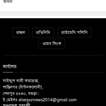
আভাস
প্রচ্ছদ
প্রতিনিধি
প্রাইভেসি পলিসি
ওয়েব লিংক
কার্যালয়
সাইফুল বারী কমপ্লেক্স,
শান্তিনগর (টাউনকলোনী),
শেরপুর ৫৮৪০, বগুড়া।
ই মেইলঃ sherpurnews2014@gmail.com
সম্পাদক মন্ডলী