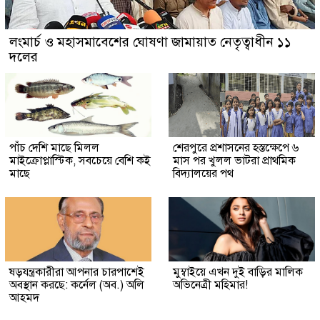
লংমার্চ ও মহাসমাবেশের ঘোষণা জামায়াত নেতৃত্বাধীন ১১
দলের
পাঁচ দেশি মাছে মিলল
শেরপুরে প্রশাসনের হস্তক্ষেপে ৬
মাইক্রোপ্লাস্টিক, সবচেয়ে বেশি কই
মাস পর খুলল ভাটরা প্রাথমিক
মাছে
বিদ্যালয়ের পথ
ষড়যন্ত্রকারীরা আপনার চারপাশেই
মুম্বাইয়ে এখন দুই বাড়ির মালিক
অবস্থান করছে: কর্নেল (অব.) অলি
অভিনেত্রী মহিমার!
আহমদ