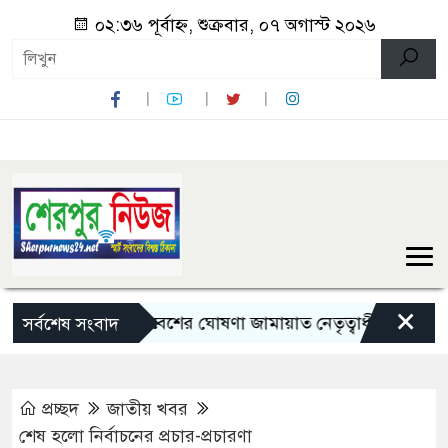
০২:৩৬ পূর্বাহ্ন, শুক্রবার, ০৭ অগাস্ট ২০২৬
×
র্চ ও মহাসমাবেশের ঘোষণা জামায়াত নেতৃত্বাধীন ১১ দলের
পা
সর্বশেষ সংবাদ
প্রচ্ছদ
জাতীয় খবর
শেষ হলো নির্বাচনের প্রচার-প্রচারণা