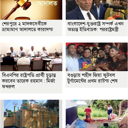
শেরপুরে ২ মাদকসেবীকে
বাংলাদেশ-যুক্তরাষ্ট্র সম্পর্ক এখন
ভ্রাম্যমাণ আদালতে কারাদন্ড
অত্যন্ত ইতিবাচক: পররাষ্ট্রমন্ত্রী
বিএনপির রাষ্ট্রপতি প্রার্থী চূড়ান্ত
বগুড়ায় শহীদ জিয়া ফুটবল
করবেন তারেক রহমান : মির্জা
টুর্ণামেন্টের প্রথম রাউন্ড শেষ
ফখরুল