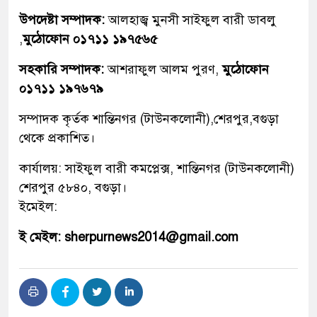
উপদেষ্টা সম্পাদক:
আলহাজ্ব মুনসী সাইফুল বারী ডাবলু
,
মুঠোফোন ০১৭১১ ১৯৭৫৬৫
সহকারি সম্পাদক:
আশরাফুল আলম পুরণ,
মুঠোফোন
০১৭১১ ১৯৭৬৭৯
সম্পাদক কৃর্তক শান্তিনগর (টাউনকলোনী),শেরপুর,বগুড়া
থেকে প্রকাশিত।
কার্যালয়: সাইফুল বারী কমপ্লেক্স, শান্তিনগর (টাউনকলোনী)
শেরপুর ৫৮৪০, বগুড়া।
ইমেইল:
ই মেইল: sherpurnews2014@gmail.com