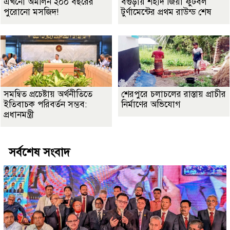
এখনো অমলিন ২০০ বছরের
বগুড়ায় শহীদ জিয়া ফুটবল
পুরোনো মসজিদ!
টুর্ণামেন্টের প্রথম রাউন্ড শেষ
সমন্বিত প্রচেষ্টায় অর্থনীতিতে
শেরপুরে চলাচলের রাস্তায় প্রাচীর
ইতিবাচক পরিবর্তন সম্ভব:
নির্মাণের অভিযোগ
প্রধানমন্ত্রী
সর্বশেষ সংবাদ