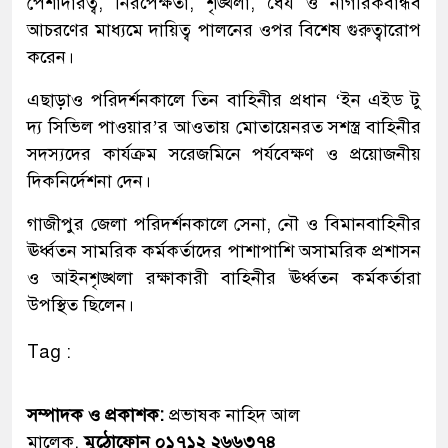
পেশাদারত্ব, নিরপেক্ষতা, শৃঙ্খলা, ধৈর্য ও নাগরিকবান্ধব
আচরণের মাধ্যমে দায়িত্ব পালনের ওপর বিশেষ গুরুত্বারোপ
করেন।
এছাড়াও পরিদর্শনকালে তিন বাহিনীর প্রধান ‘ইন এইড টু
দ্য সিভিল পাওয়ার’র আওতায় মোতায়েনরত সশস্ত্র বাহিনীর
সদস্যদের কার্যক্রম সরেজমিনে পর্যবেক্ষণ ও প্রয়োজনীয়
দিকনির্দেশনা দেন।
গাজীপুর জেলা পরিদর্শনকালে সেনা, নৌ ও বিমানবাহিনীর
ঊর্ধ্বতন সামরিক কর্মকর্তাদের পাশাপাশি অসামরিক প্রশাসন
ও আইনশৃঙ্খলা রক্ষাকারী বাহিনীর ঊর্ধ্বতন কর্মকর্তারা
উপস্থিত ছিলেন।
Tag :
সম্পাদক ও প্রকাশক:
প্রভাষক নাহিদ আল
মালেক,
মুঠোফোন ০১৭১২ ২৬৬৩৭৪