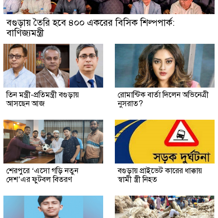
বগুড়ায় তৈরি হবে ৪০০ একরের বিসিক শিল্পপার্ক:
বাণিজ্যমন্ত্রী
তিন মন্ত্রী-প্রতিমন্ত্রী বগুড়ায়
রোমান্টিক বার্তা দিলেন অভিনেত্রী
আসছেন আজ
নুসরাত?
শেরপুরে ‘এসো গড়ি নতুন
বগুড়ায় প্রাইভেট কারের ধাক্কায়
দেশ’এর ফুটবল বিতরণ
স্বামী স্ত্রী নিহত