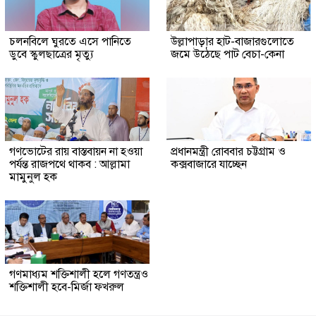
চলনবিলে ঘুরতে এসে পানিতে
উল্লাপাড়ার হাট-বাজারগুলোতে
ডুবে স্কুলছাত্রের মৃত্যু
জমে উঠেছে পাট বেচা-কেনা
গণভোটের রায় বাস্তবায়ন না হওয়া
প্রধানমন্ত্রী রোববার চট্টগ্রাম ও
পর্যন্ত রাজপথে থাকব : আল্লামা
কক্সবাজারে যাচ্ছেন
মামুনুল হক
গণমাধ্যম শক্তিশালী হলে গণতন্ত্রও
শক্তিশালী হবে-মির্জা ফখরুল