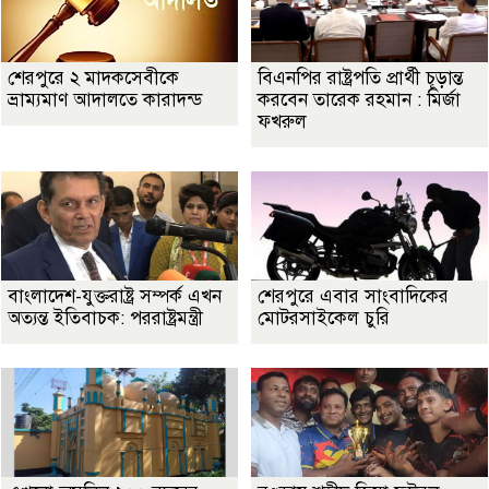
শেরপুরে ২ মাদকসেবীকে
বিএনপির রাষ্ট্রপতি প্রার্থী চূড়ান্ত
ভ্রাম্যমাণ আদালতে কারাদন্ড
করবেন তারেক রহমান : মির্জা
ফখরুল
বাংলাদেশ-যুক্তরাষ্ট্র সম্পর্ক এখন
শেরপুরে এবার সাংবাদিকের
অত্যন্ত ইতিবাচক: পররাষ্ট্রমন্ত্রী
মোটরসাইকেল চুরি