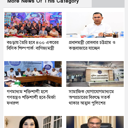
More News Of This Category
বগুড়ায় তৈরি হবে ৪০০ একরের
প্রধানমন্ত্রী রোববার চট্টগ্রাম ও
বিসিক শিল্পপার্ক: বাণিজ্যমন্ত্রী
কক্সবাজারে যাচ্ছেন
গণমাধ্যম শক্তিশালী হলে
সামাজিক যোগাযোগমাধ্যমে
গণতন্ত্রও শক্তিশালী হবে-মির্জা
অপপ্রচারের বিরুদ্ধে সতর্ক
ফখরুল
থাকার আহ্বান পুলিশের