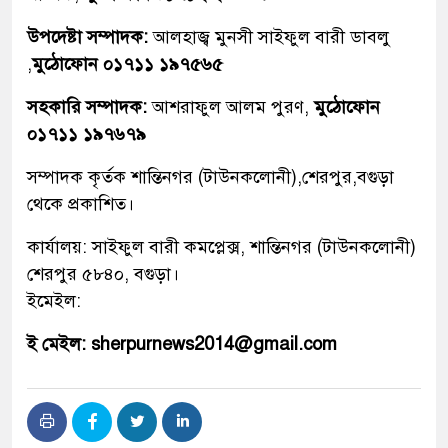
উপদেষ্টা সম্পাদক:
আলহাজ্ব মুনসী সাইফুল বারী ডাবলু
,
মুঠোফোন ০১৭১১ ১৯৭৫৬৫
সহকারি সম্পাদক:
আশরাফুল আলম পুরণ,
মুঠোফোন
০১৭১১ ১৯৭৬৭৯
সম্পাদক কৃর্তক শান্তিনগর (টাউনকলোনী),শেরপুর,বগুড়া
থেকে প্রকাশিত।
কার্যালয়: সাইফুল বারী কমপ্লেক্স, শান্তিনগর (টাউনকলোনী)
শেরপুর ৫৮৪০, বগুড়া।
ইমেইল:
ই মেইল: sherpurnews2014@gmail.com