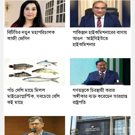
বিটিভির নতুন মহাপরিচালক
পাকিস্তান হাইকমিশনারের বাসায়
কাজী জেসিন
আগুন : আইসিইউতে
হাইকমিশনার
পাঁচ দেশি মাছে মিলল
গণতন্ত্রকে চিরস্থায়ী করার
মাইক্রোপ্লাস্টিক, সবচেয়ে বেশি
অঙ্গীকার ব্যক্ত করেছেন ভারপ্রাপ্ত
কই মাছে
রাষ্ট্রপতি