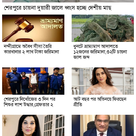
শেরপুরে চায়না দুয়ারী জালে ধ্বংস হচ্ছে দেশীয় মাছ
নন্দীগ্রামে অবৈধ সীসা তৈরি
ধুনটে ভ্রাম্যমাণ আদালতে
কারখানার ২ লাখ টাকা জরিমানা
১২জনের জরিমানা,৩২টি চায়না
জাল জব্দ
শেরপুরে নিখোঁজের ৩ দিন পর
আট বছর পর অভিনয়ে ফিরছেন
শিশুর লাশ উদ্ধার,গ্রেফতার ২
প্রীতি