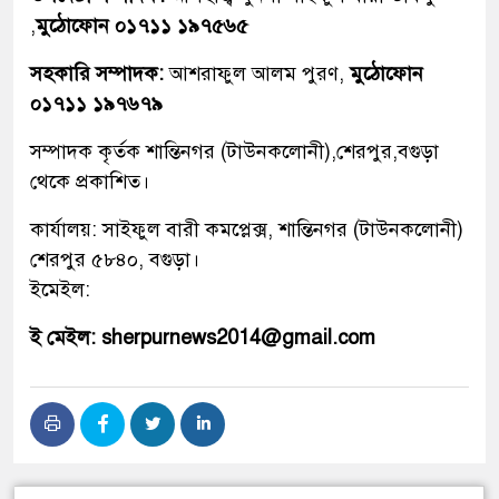
,
মুঠোফোন ০১৭১১ ১৯৭৫৬৫
সহকারি সম্পাদক:
আশরাফুল আলম পুরণ,
মুঠোফোন
০১৭১১ ১৯৭৬৭৯
সম্পাদক কৃর্তক শান্তিনগর (টাউনকলোনী),শেরপুর,বগুড়া
থেকে প্রকাশিত।
কার্যালয়: সাইফুল বারী কমপ্লেক্স, শান্তিনগর (টাউনকলোনী)
শেরপুর ৫৮৪০, বগুড়া।
ইমেইল:
ই মেইল: sherpurnews2014@gmail.com