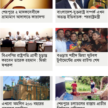
শেরপুরে ২ মাদকসেবীকে
বাংলাদেশ-যুক্তরাষ্ট্র সম্পর্ক এখন
ভ্রাম্যমাণ আদালতে কারাদন্ড
অত্যন্ত ইতিবাচক: পররাষ্ট্রমন্ত্রী
বিএনপির রাষ্ট্রপতি প্রার্থী চূড়ান্ত
বগুড়ায় শহীদ জিয়া ফুটবল
করবেন তারেক রহমান : মির্জা
টুর্ণামেন্টের প্রথম রাউন্ড শেষ
ফখরুল
এখনো অমলিন ২০০ বছরের
শেরপুরে চলাচলের রাস্তায় প্রাচীর