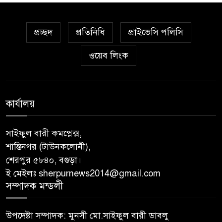
প্রচ্ছদ
প্রতিনিধি
প্রাইভেসি পলিসি
ওয়েব লিংক
কার্যালয়
সাইফুল বারী কমপ্লেক্স,
শান্তিনগর (টাউনকলোনী),
শেরপুর ৫৮৪০, বগুড়া।
ই মেইলঃ sherpurnews2014@gmail.com
সম্পাদক মন্ডলী
উপদেষ্টা সম্পাদক: মুনসী মো.সাইফুল বারী ডাবলু