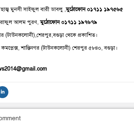
াজ্ব মুনসী সাইফুল বারী ডাবলু ,
মুঠোফোন ০১৭১১ ১৯৭৫৬৫
রাফুল আলম পুরণ,
মুঠোফোন ০১৭১১ ১৯৭৬৭৯
িনগর (টাউনকলোনী),শেরপুর,বগুড়া থেকে প্রকাশিত।
 কমপ্লেক্স, শান্তিনগর (টাউনকলোনী) শেরপুর ৫৮৪০, বগুড়া।
ews2014@gmail.com
Comment