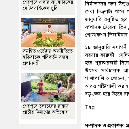
শেরপুরে এবার সাংবাদিকের
নির্মাতাদের জন্য উন্মু
মোটরসাইকেল চুরি
সেরা চিত্রনাট্য পাব
জানুয়ারি অনুষ্ঠিত হবে
সম্পাদক টেরেসা ভিনা,
প্রোডাকশন ডিজাইনার
১৮ জানুয়ারি সমাপনী 
সমন্বিত প্রচেষ্টায় অর্থনীতিতে
সরয়ার ফারুকী। সেদিন
ইতিবাচক পরিবর্তন সম্ভব:
হবে পুরস্কারজয়ী সি
প্রধানমন্ত্রী
উৎসব পরিচালক আহমেদ
পাশাপাশি আলোচনা, মাস্
আরও শক্তিশালী করাই উ
বড় ক্ষেত্র হয়ে উঠবে র
শেরপুরে চলাচলের রাস্তায়
Tag :
প্রাচীর নির্মাণের অভিযোগ
সম্পাদক ও প্রকাশক:
প