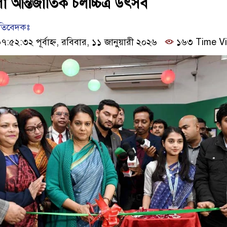
 আন্তর্জাতিক চলচ্চিত্র উৎসব
রতিবেদকঃ
৫২:৩২ পূর্বাহ্ন, রবিবার, ১১ জানুয়ারী ২০২৬
১৬৩ Time V