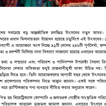
শের সবচেয়ে বড় আন্তর্জাতিক চলচ্চিত্র উৎসবের নতুন আসর।
ঘরের প্রধান মিলনায়তনে উদ্বোধন হয়েছে চতুর্বিংশ এই উৎসবের।
ব্যাপী এ আয়োজনে অংশ নিচ্ছে ৯১টি দেশের ২৪৬টি পূর্ণদৈর্ঘ্য, স্বল্পদ
িযোগিতা ও প্রদর্শনী মিলিয়ে নানা বিভাগে সাজানো হয়েছে এবারের আয়ো
তথ্য ও সম্প্রচার এবং পরিবেশ ও পানিসম্পদ উপদেষ্টা সৈয়দা র
সিনেমা দেখার অভিজ্ঞতা শুধুই রাজধানীমুখী থাকা উচিত নয়। 
ড়িয়ে দিতে হবে। তিনি আয়োজকদের আগামী বছর থেকে উৎসবের
 প্রক্ষেপণের পরিকল্পনা নিতে আহ্বান জানান। একই সঙ্গে পরিবে
 ধরে প্লাস্টিকজাত পণ্য ব্যবহার সীমিত করার অনুরোধ করেন।
থাপিত হয় থিয়েট্রিক্যাল কোম্পানি ও জলতরঙ্গ গোষ্ঠীর সাংস্কৃতিক পর
ৎসব পরিচালক আহমেদ মুজতবা জামাল জানান, এবারের উৎসবে প