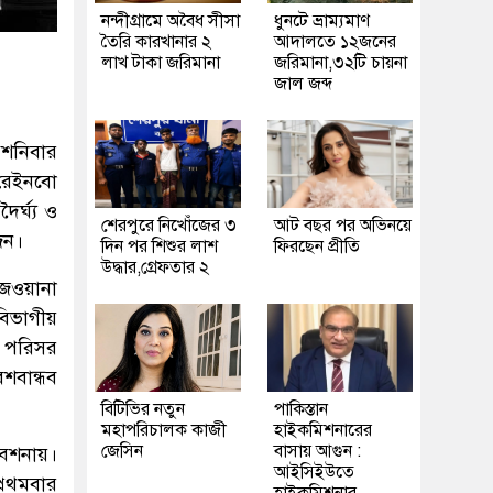
নন্দীগ্রামে অবৈধ সীসা
ধুনটে ভ্রাম্যমাণ
তৈরি কারখানার ২
আদালতে ১২জনের
লাখ টাকা জরিমানা
জরিমানা,৩২টি চায়না
জাল জব্দ
 শনিবার
 রেইনবো
ৈর্ঘ্য ও
শেরপুরে নিখোঁজের ৩
আট বছর পর অভিনয়ে
জন।
দিন পর শিশুর লাশ
ফিরছেন প্রীতি
উদ্ধার,গ্রেফতার ২
িজওয়ানা
বিভাগীয়
 পরিসর
শবান্ধব
বিটিভির নতুন
পাকিস্তান
মহাপরিচালক কাজী
হাইকমিশনারের
জেসিন
বাসায় আগুন :
িবেশনায়।
আইসিইউতে
্রথমবার