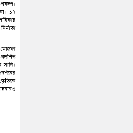
প্রকল্প।
াকা। ১৭
পত্রিকার
ির্মাতা
মোস্তফা
রদর্শিত
ন সানি।
দর্শনের
স্কৃতিকে
আলোচনারও