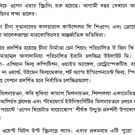
বিচে ওপেন এয়ার স্ক্রিনিং শুরু হয়েছে। আগামী বছর সেখানে
নের লক্ষ্য তাদের।
ন চীনা দূতাবাসের কালচারাল কাউন্সেলর লি শিওপেং এবং ক্রোয়
্মাতা আলেকজান্দ্রা মারকোভিচসহ আন্তর্জাতিক অতিথিরা।
সেবে প্রদর্শিত হয়েছে চীনা নির্মাতা চেন শিয়াং পরিচালিত উ জিন ঝ
 মোহাম্মদ আসাদানিয়া পরিচালিত ইরানি চলচ্চিত্র উইদাউট মি
– এশিয়ান ফিল্ম কম্পিটিশন, ওয়াইড অ্যাঙ্গেল, রেট্রোস্পেকটিভ, 
য ওয়ার্ল্ড, উইমেন ফিল্মমেকার, শর্ট অ্যান্ড ইন্ডিপেনডেন্ট ফিল্ম, স্পি
ম সেশনে প্রদর্শিত হবে নির্বাচিত চলচ্চিত্রগুলো।
 মিলনায়তন, কবি সুফিয়া কামাল মিলনায়তন, শিল্পকলা একাডেমি
, আলিয়ঁস ফ্রঁসেজ এবং স্টামফোর্ড ইউনিভার্সিটির মিলনায়তনে চলবে প্
ণী পয়েন্টে ‘ওপেন থিয়েটার বায়োস্কোপ’ শীর্ষক উন্মুক্ত প্রদর্শনী উপ
।
 ওয়েস্ট মিটস ইস্ট স্ক্রিনপ্লে ল্যাব। এবার প্রথমবার এটি পুরো