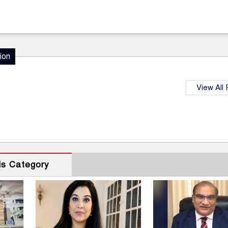
ion
View All
is Category