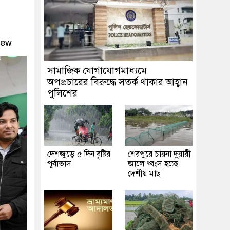
iew
সামাজিক যোগাযোগমাধ্যমে
অপপ্রচারের বিরুদ্ধে সতর্ক থাকার আহ্বান
পুলিশের
দেশজুড়ে ৫ দিন বৃষ্টির
শেরপুরে চায়না দুয়ারী
পূর্বাভাস
জালে ধ্বংস হচ্ছে
দেশীয় মাছ