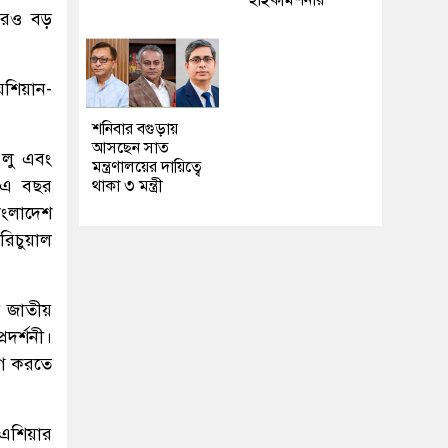
হাইকমিশনার
 আরও বড়
েশিয়ান-
শনিবার বগুড়ায়
আসছেন সাত
ি লু এবং
মন্ত্রণালয়ের দায়িত্বে
। এ বছর
থাকা ৩ মন্ত্রী
বাংলাদেশ
রিচুয়াল
র জাতীয়
রদর্শনী।
ভোগ করতে
 এশিয়ার