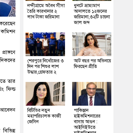
নন্দীগ্রামে অবৈধ সীসা
ধুনটে ভ্রাম্যমাণ
তৈরি কারখানার ২
আদালতে ১২জনের
লাখ টাকা জরিমানা
জরিমানা,৩২টি চায়না
জাল জব্দ
 করেছেন
ন কমিশন
রাঙ্গণে
াদিকদের
শেরপুরে নিখোঁজের ৩
আট বছর পর অভিনয়ে
দিন পর শিশুর লাশ
ফিরছেন প্রীতি
উদ্ধার,গ্রেফতার ২
িতে তার
ং ফিল্ড
টি আবেদন
বিটিভির নতুন
পাকিস্তান
মহাপরিচালক কাজী
হাইকমিশনারের
জেসিন
বাসায় আগুন :
আইসিইউতে
বিভিন্ন