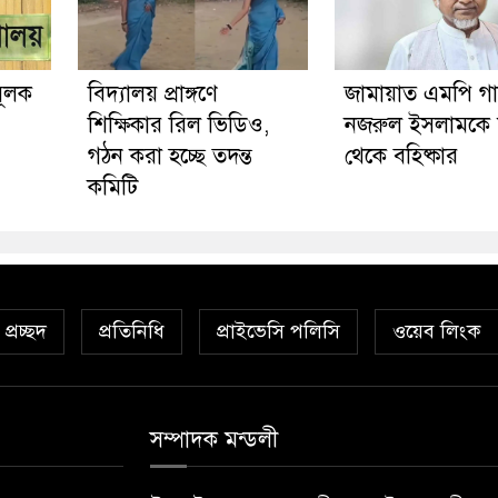
মূলক
বিদ্যালয় প্রাঙ্গণে
জামায়াত এমপি গ
শিক্ষিকার রিল ভিডিও,
নজরুল ইসলামকে
গঠন করা হচ্ছে তদন্ত
থেকে বহিষ্কার
কমিটি
প্রচ্ছদ
প্রতিনিধি
প্রাইভেসি পলিসি
ওয়েব লিংক
সম্পাদক মন্ডলী