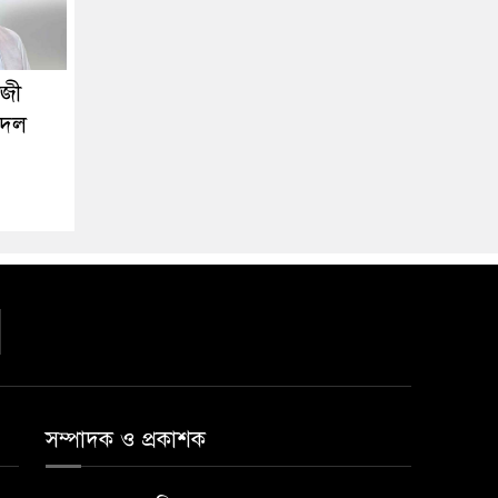
াজী
 দল
সম্পাদক ও প্রকাশক