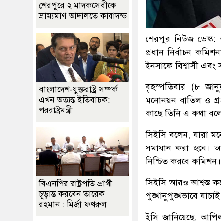
শেরপুরে ২ মাদকসেবীকে
ভ্রাম্যমাণ আদালতে কারাদন্ড
শেরপুর নিউজ ডেস্ক:
প্রধান নির্বাচন কমি
ইনসাফে বিশ্বাসী এবং 
বৃহস্পতিবার (৮ জানু
বাংলাদেশ-যুক্তরাষ্ট্র সম্পর্ক
মনোনয়ন বাতিল ও গ্র
এখন অত্যন্ত ইতিবাচক:
পররাষ্ট্রমন্ত্রী
কাছে তিনি এ কথা বল
সিইসি বলেন, যারা মন
সমাধান করা হবে। আমর
নিশ্চিত করবে কমিশন।
সিইসি আরও আশ্বস্ত করে
বিএনপির রাষ্ট্রপতি প্রার্থী
চূড়ান্ত করবেন তারেক
পুঙ্খানুপুঙ্খভাবে যাচা
রহমান : মির্জা ফখরুল
ইসি জানিয়েছে, আপিল