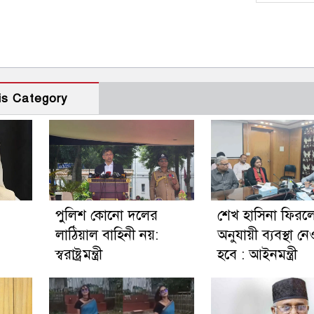
is Category
পুলিশ কোনো দলের
শেখ হাসিনা ফির
লাঠিয়াল বাহিনী নয়:
অনুযায়ী ব্যবস্থা নে
স্বরাষ্ট্রমন্ত্রী
হবে : আইনমন্ত্রী