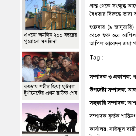
প্রান্ত থেকে সংক্ষুব্ধ
বৈধতার বিরুদ্ধে তারা
শুক্রবার (৯ জানুয়ার
থেকে শুরু হয়ে আপিল 
এখনো অমলিন ২০০ বছরের
পুরোনো মসজিদ!
আপিল আবেদন জমা প
Tag :
সম্পাদক ও প্রকাশক:
প
বগুড়ায় শহীদ জিয়া ফুটবল
উপদেষ্টা সম্পাদক:
আলহ
টুর্ণামেন্টের প্রথম রাউন্ড শেষ
সহকারি সম্পাদক:
আশ
সম্পাদক কৃর্তক শান্ত
কার্যালয়: সাইফুল বারী