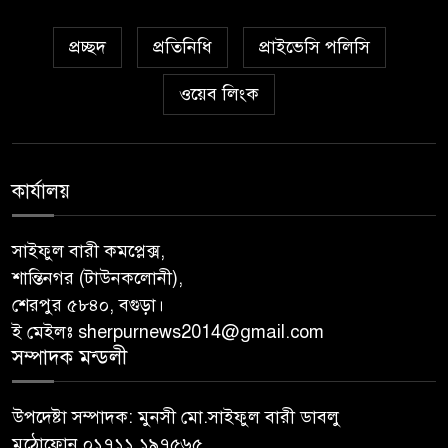
প্রচ্ছদ
প্রতিনিধি
প্রাইভেসি পলিসি
ওয়েব লিংক
কার্যালয়
সাইফুল বারী কমপ্লেক্স,
শান্তিনগর (টাউনকলোনী),
শেরপুর ৫৮৪০, বগুড়া।
ই মেইলঃ sherpurnews2014@gmail.com
সম্পাদক মন্ডলী
উপদেষ্টা সম্পাদক: মুনসী মো.সাইফুল বারী ডাবলু
মুঠোফোন ০১৭১১ ১৯৭৫৬৫