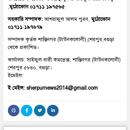
,
মুঠোফোন ০১৭১১ ১৯৭৫৬৫
সহকারি সম্পাদক:
আশরাফুল আলম পুরণ,
মুঠোফোন
০১৭১১ ১৯৭৬৭৯
সম্পাদক কৃর্তক শান্তিনগর (টাউনকলোনী),শেরপুর,বগুড়া
থেকে প্রকাশিত।
কার্যালয়: সাইফুল বারী কমপ্লেক্স, শান্তিনগর (টাউনকলোনী)
শেরপুর ৫৮৪০, বগুড়া।
ইমেইল:
ই মেইল: sherpurnews2014@gmail.com