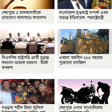
শেরপুরে ২ মাদকসেবীকে
বাংলাদেশ-যুক্তরাষ্ট্র সম্পর্ক এখন
ভ্রাম্যমাণ আদালতে কারাদন্ড
অত্যন্ত ইতিবাচক: পররাষ্ট্রমন্ত্রী
বিএনপির রাষ্ট্রপতি প্রার্থী চূড়ান্ত
এখনো অমলিন ২০০ বছরের
করবেন তারেক রহমান : মির্জা
পুরোনো মসজিদ!
ফখরুল
বগুড়ায় শহীদ জিয়া ফুটবল
শেরপুরে এবার সাংবাদিকের