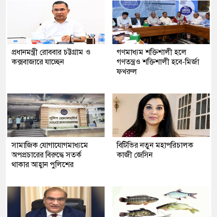
প্রধানমন্ত্রী রোববার চট্টগ্রাম ও
গণমাধ্যম শক্তিশালী হলে
কক্সবাজারে যাচ্ছেন
গণতন্ত্রও শক্তিশালী হবে-মির্জা
ফখরুল
সামাজিক যোগাযোগমাধ্যমে
বিটিভির নতুন মহাপরিচালক
অপপ্রচারের বিরুদ্ধে সতর্ক
কাজী জেসিন
থাকার আহ্বান পুলিশের