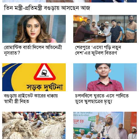
তিন মন্ত্রী-প্রতিমন্ত্রী বগুড়ায় আসছেন আজ
রোমান্টিক বার্তা দিলেন অভিনেত্রী
শেরপুরে ‘এসো গড়ি নতুন
নুসরাত?
দেশ’এর ফুটবল বিতরণ
বগুড়ায় প্রাইভেট কারের ধাক্কায়
চলনবিলে ঘুরতে এসে পানিতে
স্বামী স্ত্রী নিহত
ডুবে স্কুলছাত্রের মৃত্যু