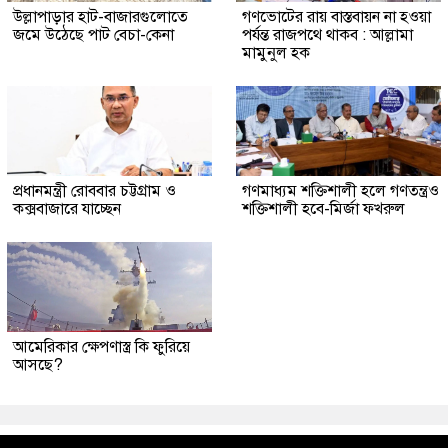
উল্লাপাড়ার হাট-বাজারগুলোতে
গণভোটের রায় বাস্তবায়ন না হওয়া
জমে উঠেছে পাট বেচা-কেনা
পর্যন্ত রাজপথে থাকব : আল্লামা
মামুনুল হক
প্রধানমন্ত্রী রোববার চট্টগ্রাম ও
গণমাধ্যম শক্তিশালী হলে গণতন্ত্রও
কক্সবাজারে যাচ্ছেন
শক্তিশালী হবে-মির্জা ফখরুল
আমেরিকার ক্ষেপণাস্ত্র কি ফুরিয়ে
আসছে?