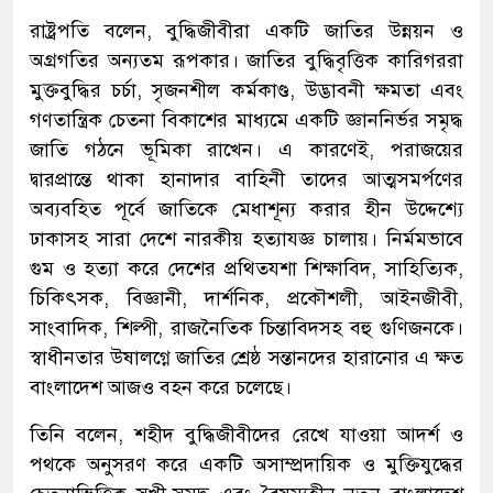
রাষ্ট্রপতি বলেন, বুদ্ধিজীবীরা একটি জাতির উন্নয়ন ও
অগ্রগতির অন্যতম রূপকার। জাতির বুদ্ধিবৃত্তিক কারিগররা
মুক্তবুদ্ধির চর্চা, সৃজনশীল কর্মকাণ্ড, উদ্ভাবনী ক্ষমতা এবং
গণতান্ত্রিক চেতনা বিকাশের মাধ্যমে একটি জ্ঞাননির্ভর সমৃদ্ধ
জাতি গঠনে ভূমিকা রাখেন। এ কারণেই, পরাজয়ের
দ্বারপ্রান্তে থাকা হানাদার বাহিনী তাদের আত্মসমর্পণের
অব্যবহিত পূর্বে জাতিকে মেধাশূন্য করার হীন উদ্দেশ্যে
ঢাকাসহ সারা দেশে নারকীয় হত্যাযজ্ঞ চালায়। নির্মমভাবে
গুম ও হত্যা করে দেশের প্রথিতযশা শিক্ষাবিদ, সাহিত্যিক,
চিকিৎসক, বিজ্ঞানী, দার্শনিক, প্রকৌশলী, আইনজীবী,
সাংবাদিক, শিল্পী, রাজনৈতিক চিন্তাবিদসহ বহু গুণিজনকে।
স্বাধীনতার উষালগ্নে জাতির শ্রেষ্ঠ সন্তানদের হারানোর এ ক্ষত
বাংলাদেশ আজও বহন করে চলেছে।
তিনি বলেন, শহীদ বুদ্ধিজীবীদের রেখে যাওয়া আদর্শ ও
পথকে অনুসরণ করে একটি অসাম্প্রদায়িক ও মুক্তিযুদ্ধের