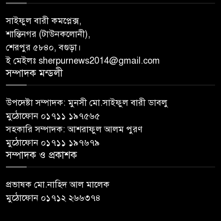
সাইফুল বারী কমপ্লেক্স,
শান্তিনগর (টাউনকলোনী),
শেরপুর ৫৮৪০, বগুড়া।
ই মেইলঃ sherpurnews2014@gmail.com
সম্পাদক মন্ডলী
উপদেষ্টা সম্পাদক: মুনসী মো.সাইফুল বারী ডাবলু
মুঠোফোন ০১৭১১ ১৯৭৫৬৫
সহকারি সম্পাদক: আশরাফুল আলম পুরণ
মুঠোফোন ০১৭১১ ১৯৭৬৭৯
সম্পাদক ও প্রকাশক
প্রভাষক মো.নাহিদ আল মালেক
মুঠোফোন ০১৭১২ ২৬৬৩৭৪