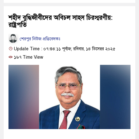
শহীদ বুদ্ধিজীবীদের অবিচল সাহস চিরস্মরণীয়:
রাষ্ট্রপতি
শেরপুর নিউজ প্রতিবেদকঃ
Update Time : ০৭:৩৪:১১ পূর্বাহ্ন, রবিবার, ১৪ ডিসেম্বর ২০২৫
১৬৭ Time View