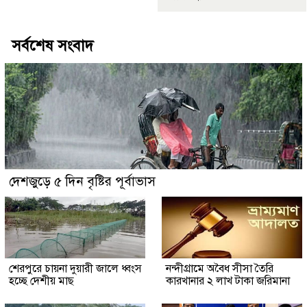
সর্বশেষ সংবাদ
দেশজুড়ে ৫ দিন বৃষ্টির পূর্বাভাস
শেরপুরে চায়না দুয়ারী জালে ধ্বংস
নন্দীগ্রামে অবৈধ সীসা তৈরি
হচ্ছে দেশীয় মাছ
কারখানার ২ লাখ টাকা জরিমানা