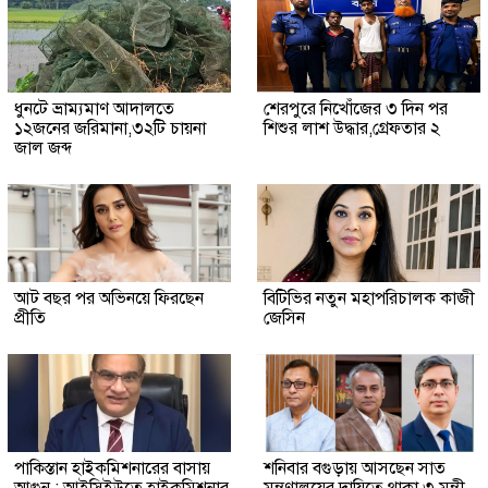
ধুনটে ভ্রাম্যমাণ আদালতে
শেরপুরে নিখোঁজের ৩ দিন পর
১২জনের জরিমানা,৩২টি চায়না
শিশুর লাশ উদ্ধার,গ্রেফতার ২
জাল জব্দ
আট বছর পর অভিনয়ে ফিরছেন
বিটিভির নতুন মহাপরিচালক কাজী
প্রীতি
জেসিন
পাকিস্তান হাইকমিশনারের বাসায়
শনিবার বগুড়ায় আসছেন সাত
আগুন : আইসিইউতে হাইকমিশনার
মন্ত্রণালয়ের দায়িত্বে থাকা ৩ মন্ত্রী