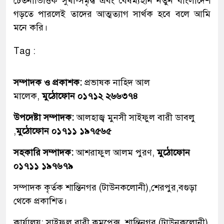
চেতনাভিত্তিক সুখী-সমৃদ্ধ এবং বৈষম্যহীন নতুন বাংলাদেশ
গড়তে পারলেই তাদের আত্মত্যাগ সার্থক হবে বলে আমি
মনে করি।
Tag :
সম্পাদক ও প্রকাশক:
প্রভাষক নাহিদ আল
মালেক,
মুঠোফোন ০১৭১২ ২৬৬৩৭৪
উপদেষ্টা সম্পাদক:
আলহাজ্ব মুনসী সাইফুল বারী ডাবলু
,
মুঠোফোন ০১৭১১ ১৯৭৫৬৫
সহকারি সম্পাদক:
আশরাফুল আলম পুরণ,
মুঠোফোন
০১৭১১ ১৯৭৬৭৯
সম্পাদক কৃর্তক শান্তিনগর (টাউনকলোনী),শেরপুর,বগুড়া
থেকে প্রকাশিত।
কার্যালয়: সাইফুল বারী কমপ্লেক্স, শান্তিনগর (টাউনকলোনী)