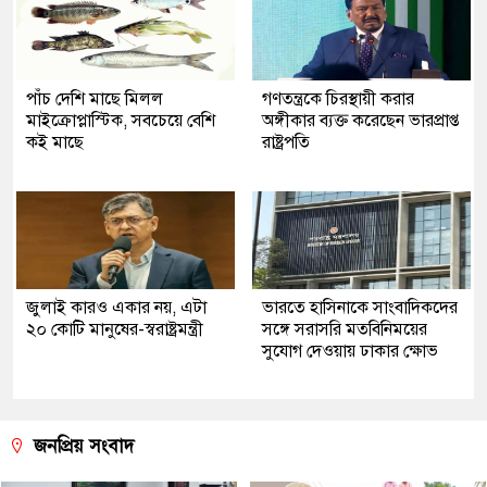
পাঁচ দেশি মাছে মিলল
গণতন্ত্রকে চিরস্থায়ী করার
মাইক্রোপ্লাস্টিক, সবচেয়ে বেশি
অঙ্গীকার ব্যক্ত করেছেন ভারপ্রাপ্ত
কই মাছে
রাষ্ট্রপতি
জুলাই কারও একার নয়, এটা
ভারতে হাসিনাকে সাংবাদিকদের
২০ কোটি মানুষের-স্বরাষ্ট্রমন্ত্রী
সঙ্গে সরাসরি মতবিনিময়ের
সুযোগ দেওয়ায় ঢাকার ক্ষোভ
জনপ্রিয় সংবাদ