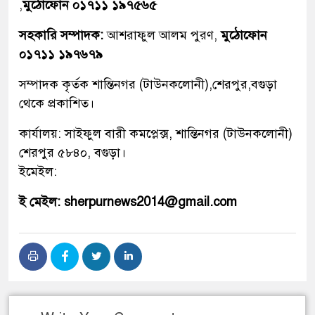
,
মুঠোফোন ০১৭১১ ১৯৭৫৬৫
সহকারি সম্পাদক:
আশরাফুল আলম পুরণ,
মুঠোফোন
০১৭১১ ১৯৭৬৭৯
সম্পাদক কৃর্তক শান্তিনগর (টাউনকলোনী),শেরপুর,বগুড়া
থেকে প্রকাশিত।
কার্যালয়: সাইফুল বারী কমপ্লেক্স, শান্তিনগর (টাউনকলোনী)
শেরপুর ৫৮৪০, বগুড়া।
ইমেইল:
ই মেইল: sherpurnews2014@gmail.com