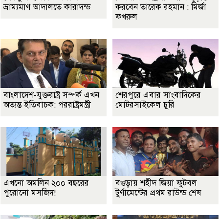
ভ্রাম্যমাণ আদালতে কারাদন্ড
করবেন তারেক রহমান : মির্জা
ফখরুল
বাংলাদেশ-যুক্তরাষ্ট্র সম্পর্ক এখন
শেরপুরে এবার সাংবাদিকের
অত্যন্ত ইতিবাচক: পররাষ্ট্রমন্ত্রী
মোটরসাইকেল চুরি
এখনো অমলিন ২০০ বছরের
বগুড়ায় শহীদ জিয়া ফুটবল
পুরোনো মসজিদ!
টুর্ণামেন্টের প্রথম রাউন্ড শেষ