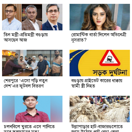
তিন মন্ত্রী-প্রতিমন্ত্রী বগুড়ায়
রোমান্টিক বার্তা দিলেন অভিনেত্রী
আসছেন আজ
নুসরাত?
শেরপুরে ‘এসো গড়ি নতুন
বগুড়ায় প্রাইভেট কারের ধাক্কায়
দেশ’এর ফুটবল বিতরণ
স্বামী স্ত্রী নিহত
চলনবিলে ঘুরতে এসে পানিতে
উল্লাপাড়ার হাট-বাজারগুলোতে
ডুবে স্কুলছাত্রের মৃত্যু
জমে উঠেছে পাট বেচা-কেনা