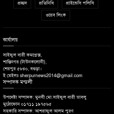
প্রচ্ছদ
প্রতিনিধি
প্রাইভেসি পলিসি
ওয়েব লিংক
কার্যালয়
সাইফুল বারী কমপ্লেক্স,
শান্তিনগর (টাউনকলোনী),
শেরপুর ৫৮৪০, বগুড়া।
ই মেইলঃ sherpurnews2014@gmail.com
সম্পাদক মন্ডলী
উপদেষ্টা সম্পাদক: মুনসী মো.সাইফুল বারী ডাবলু
মুঠোফোন ০১৭১১ ১৯৭৫৬৫
সহকারি সম্পাদক: আশরাফুল আলম পুরণ