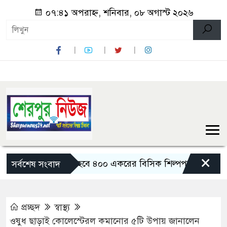
০৭:৪১ অপরাহ্ন, শনিবার, ০৮ অগাস্ট ২০২৬
×
বগুড়ায় তৈরি হবে ৪০০ একরের বিসিক শিল্পপার্ক: বাণিজ্যমন্ত্রী
সর্বশেষ সংবাদ
প্রচ্ছদ
স্বাস্থ্য
ওষুধ ছাড়াই কোলেস্টেরল কমানোর ৫টি উপায় জানালেন