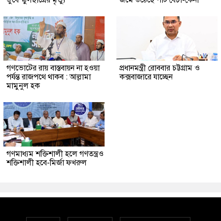
গণভোটের রায় বাস্তবায়ন না হওয়া
প্রধানমন্ত্রী রোববার চট্টগ্রাম ও
পর্যন্ত রাজপথে থাকব : আল্লামা
কক্সবাজারে যাচ্ছেন
মামুনুল হক
গণমাধ্যম শক্তিশালী হলে গণতন্ত্রও
শক্তিশালী হবে-মির্জা ফখরুল