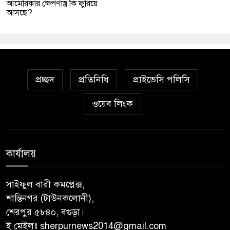
আমেরিকার ক্ষেপণাস্ত্র কি ফুরিয়ে
আসছে?
প্রচ্ছদ
প্রতিনিধি
প্রাইভেসি পলিসি
ওয়েব লিংক
কার্যালয়
সাইফুল বারী কমপ্লেক্স,
শান্তিনগর (টাউনকলোনী),
শেরপুর ৫৮৪০, বগুড়া।
ই মেইলঃ sherpurnews2014@gmail.com