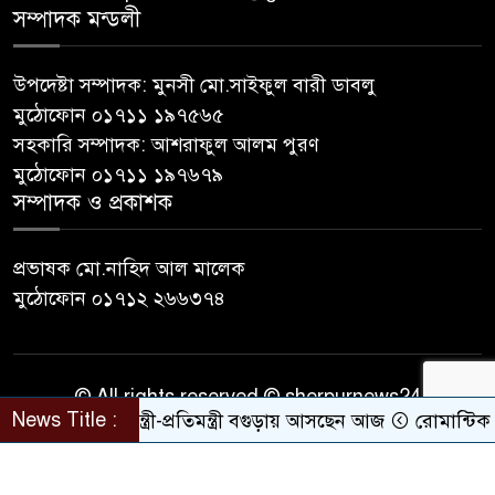
সম্পাদক মন্ডলী
উপদেষ্টা সম্পাদক: মুনসী মো.সাইফুল বারী ডাবলু
মুঠোফোন ০১৭১১ ১৯৭৫৬৫
সহকারি সম্পাদক: আশরাফুল আলম পুরণ
মুঠোফোন ০১৭১১ ১৯৭৬৭৯
সম্পাদক ও প্রকাশক
প্রভাষক মো.নাহিদ আল মালেক
মুঠোফোন ০১৭১২ ২৬৬৩৭৪
© All rights reserved © sherpurnews24
News Title :
তিন মন্ত্রী-প্রতিমন্ত্রী বগুড়ায় আসছেন আজ
রোমান্টিক বার্তা দ
Developer Contact