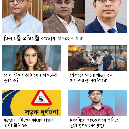
তিন মন্ত্রী-প্রতিমন্ত্রী বগুড়ায় আসছেন আজ
রোমান্টিক বার্তা দিলেন অভিনেত্রী
শেরপুরে ‘এসো গড়ি নতুন
নুসরাত?
দেশ’এর ফুটবল বিতরণ
বগুড়ায় প্রাইভেট কারের ধাক্কায়
চলনবিলে ঘুরতে এসে পানিতে
স্বামী স্ত্রী নিহত
ডুবে স্কুলছাত্রের মৃত্যু