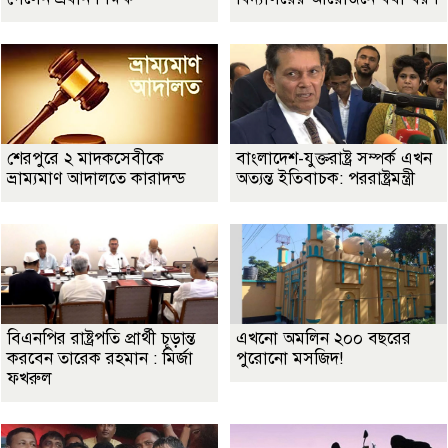
শেরপুরে ২ মাদকসেবীকে
বাংলাদেশ-যুক্তরাষ্ট্র সম্পর্ক এখন
ভ্রাম্যমাণ আদালতে কারাদন্ড
অত্যন্ত ইতিবাচক: পররাষ্ট্রমন্ত্রী
বিএনপির রাষ্ট্রপতি প্রার্থী চূড়ান্ত
এখনো অমলিন ২০০ বছরের
করবেন তারেক রহমান : মির্জা
পুরোনো মসজিদ!
ফখরুল