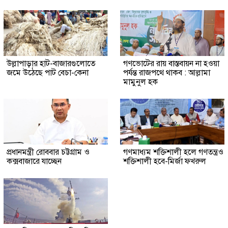
উল্লাপাড়ার হাট-বাজারগুলোতে
গণভোটের রায় বাস্তবায়ন না হওয়া
জমে উঠেছে পাট বেচা-কেনা
পর্যন্ত রাজপথে থাকব : আল্লামা
মামুনুল হক
প্রধানমন্ত্রী রোববার চট্টগ্রাম ও
গণমাধ্যম শক্তিশালী হলে গণতন্ত্রও
কক্সবাজারে যাচ্ছেন
শক্তিশালী হবে-মির্জা ফখরুল