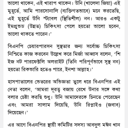
ভালো থাকেন, এই খারাপ থাকেন। উনি (খালেদা জিয়া) এই
মুহূর্তে, আমি পারসোনালি (ব্যক্তিগতভাবে) মনে করতেছি,
এই মুহূর্তে উনি স্ট্যাবল (স্থিতিশীল) নন। আরও একটু
ইমপ্রুভড (উন্নত) চিকিৎসা পেলে হয়তো ভালো হবেন,
ভালো থাকতে পারেন।’
বিএনপি চেয়ারপারসন সুস্থতার জন্য সর্বোচ্চ চিকিৎসা
নিশ্চিতে কাজ করবেন উল্লেখ করে মির্জা আব্বাস বলেন, ‘শি
ইজ নট পারফেক্টলি অলরাইট (তিনি পরিপূর্ণভাবে সুস্থ নন)
হয়তো রিকভারি হতেও পারে, ইনশা আল্লাহ।’
হাসপাতালের ভেতরের অভিজ্ঞতা তুলে ধরে বিএনপির এই
নেতা বলেন, ‘আমরা দূরত্ব বজায় রেখে উনার সঙ্গে কথা
বলার চেষ্টা করছি শুধু। উনি আমাদেরকে চিনতে পেরেছেন
এবং আমরা সালাম দিয়েছি, উনি রিপ্লাইও (জবাব)
দিয়েছেন।’
এর আগে বিএনপির স্থায়ী কমিটির সদস্য আবদুল মঈন খান