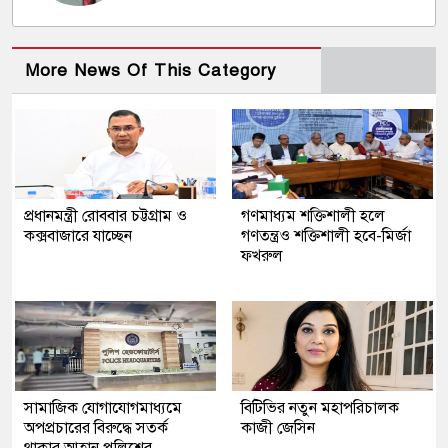
More News Of This Category
প্রধানমন্ত্রী রোববার চট্টগ্রাম ও
গণমাধ্যম শক্তিশালী হলে
কক্সবাজারে যাচ্ছেন
গণতন্ত্রও শক্তিশালী হবে-মির্জা
ফখরুল
সামাজিক যোগাযোগমাধ্যমে
বিটিভির নতুন মহাপরিচালক
অপপ্রচারের বিরুদ্ধে সতর্ক
কাজী জেসিন
থাকার আহ্বান পুলিশের