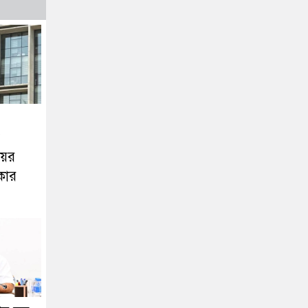
য়ের
কার