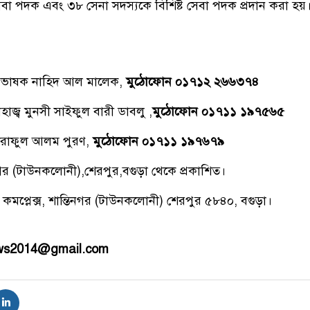
বা পদক এবং ৩৮ সেনা সদস্যকে বিশিষ্ট সেবা পদক প্রদান করা হয়
্রভাষক নাহিদ আল মালেক,
মুঠোফোন ০১৭১২ ২৬৬৩৭৪
াজ্ব মুনসী সাইফুল বারী ডাবলু ,
মুঠোফোন ০১৭১১ ১৯৭৫৬৫
রাফুল আলম পুরণ,
মুঠোফোন ০১৭১১ ১৯৭৬৭৯
িনগর (টাউনকলোনী),শেরপুর,বগুড়া থেকে প্রকাশিত।
 কমপ্লেক্স, শান্তিনগর (টাউনকলোনী) শেরপুর ৫৮৪০, বগুড়া।
ews2014@gmail.com