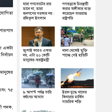
যারা গণভোটের রায়
গণতন্ত্রকে চিরস্থায়ী
মানে না, তারা
করার অঙ্গীকার ব্যক্ত
হযোগিতা
জনগণের সরকার নয় :
করেছেন ভারপ্রাপ্ত
রফিকুল ইসলাম
রাষ্ট্রপতি
িপারপাস
েশ একটা
জুলাই কারও একার
থানা থেকেই মুক্তি
ির্বাচন
নয়, এটা ২০ কোটি
পাচ্ছে সেই হাতিটি
মানুষের-স্বরাষ্ট্রমন্ত্রী
মানুষের
 এবং ৭৫
৯ আগস্ট পর্যন্ত ভারি
ইরান যুদ্ধে খাদের
বর্ষণের আভাস
কিনারায় মার্কিন
সামরিক শক্তি
নী পদক,