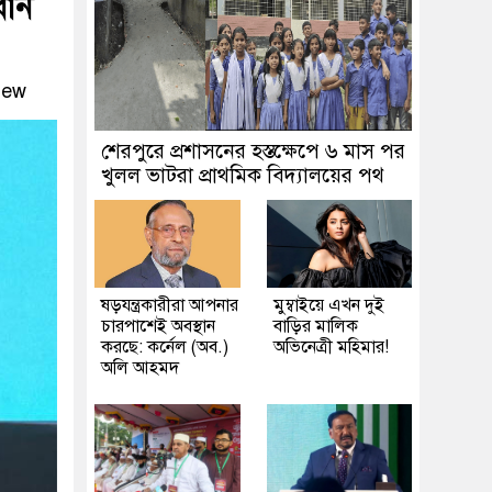
ধান
iew
শেরপুরে প্রশাসনের হস্তক্ষেপে ৬ মাস পর
খুলল ভাটরা প্রাথমিক বিদ্যালয়ের পথ
ষড়যন্ত্রকারীরা আপনার
মুম্বাইয়ে এখন দুই
চারপাশেই অবস্থান
বাড়ির মালিক
করছে: কর্নেল (অব.)
অভিনেত্রী মহিমার!
অলি আহমদ