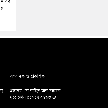
দান সব
ের:
সম্পাদক ও প্রকাশক
বলু
প্রভাষক মো.নাহিদ আল মালেক
মুঠোফোন ০১৭১২ ২৬৬৩৭৪