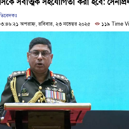
নে ইসিকে সর্বাত্মক সহযোগিতা করা হবে: সেনাপ্র
রতিবেদকঃ
:৪৬:২১ অপরাহ্ন, রবিবার, ২৩ নভেম্বর ২০২৫
১১৯ Time V