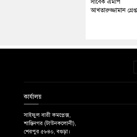
সাবেক এমপি
আখতারুজ্জামান গ্রেপ্
কার্যালয়
সাইফুল বারী কমপ্লেক্স,
শান্তিনগর (টাউনকলোনী),
শেরপুর ৫৮৪০, বগুড়া।