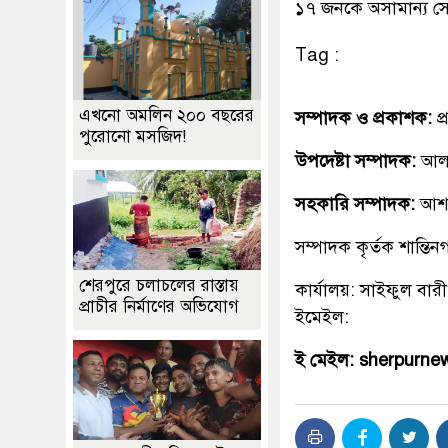
১৭ জনকে অসামান্য সে
Tag :
এখনো অমলিন ২০০ বছরের
সম্পাদক ও প্রকাশক:
প
পুরোনো মসজিদ!
উপদেষ্টা সম্পাদক:
আলহ
সহকারি সম্পাদক:
আশ
সম্পাদক কৃর্তক শান্ত
শেরপুরে চলাচলের রাস্তায়
কার্যালয়: সাইফুল বারী
প্রাচীর নির্মাণের অভিযোগ
ইমেইল:
ই মেইল: sherpurn