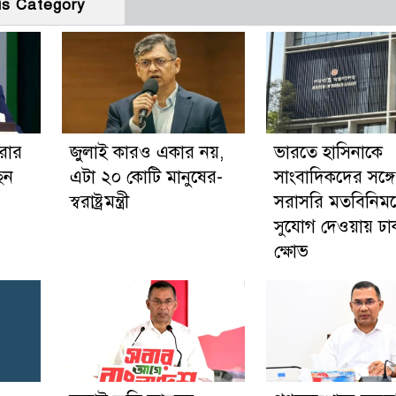
is Category
করার
জুলাই কারও একার নয়,
ভারতে হাসিনাকে
েন
এটা ২০ কোটি মানুষের-
সাংবাদিকদের সঙ্গে
স্বরাষ্ট্রমন্ত্রী
সরাসরি মতবিনিম
সুযোগ দেওয়ায় ঢা
ক্ষোভ