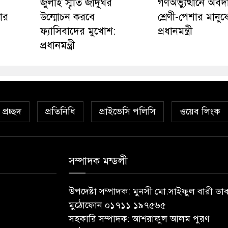
জুলাই স্মৃতি জাদুঘর
গণঅভ্যুত্থানে অব
তার
উন্মোচন করবে
শ্রেণী-পেশার মানুষ
ফ্যাসিবাদের মুখোশ:
প্রধানমন্ত্রী
প্রধানমন্ত্রী
প্রচ্ছদ
প্রতিনিধি
প্রাইভেসি পলিসি
ওয়েব লিংক
সম্পাদক মন্ডলী
উপদেষ্টা সম্পাদক: মুনসী মো.সাইফুল বারী ডা
মুঠোফোন ০১৭১১ ১৯৭৫৬৫
সহকারি সম্পাদক: আশরাফুল আলম পুরণ