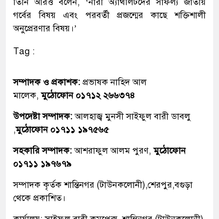
তিনি আরও বলেন, ‘নারী অ্যাথলিটদের সাফল্য জাতীয়
গর্বের বিষয় এবং পরবর্তী প্রজন্মের কাছে শক্তিশালী
অনুপ্রেরণার বিষয়।’
Tag :
সম্পাদক ও প্রকাশক:
প্রভাষক নাহিদ আল
মালেক,
মুঠোফোন ০১৭১২ ২৬৬৩৭৪
উপদেষ্টা সম্পাদক:
আলহাজ্ব মুনসী সাইফুল বারী ডাবলু
,
মুঠোফোন ০১৭১১ ১৯৭৫৬৫
সহকারি সম্পাদক:
আশরাফুল আলম পুরণ,
মুঠোফোন
০১৭১১ ১৯৭৬৭৯
সম্পাদক কৃর্তক শান্তিনগর (টাউনকলোনী),শেরপুর,বগুড়া
থেকে প্রকাশিত।
কার্যালয়: সাইফুল বারী কমপ্লেক্স, শান্তিনগর (টাউনকলোনী)