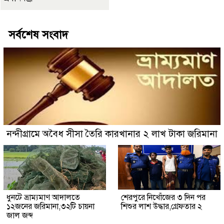
সর্বশেষ সংবাদ
নন্দীগ্রামে অবৈধ সীসা তৈরি কারখানার ২ লাখ টাকা জরিমানা
ধুনটে ভ্রাম্যমাণ আদালতে
শেরপুরে নিখোঁজের ৩ দিন পর
১২জনের জরিমানা,৩২টি চায়না
শিশুর লাশ উদ্ধার,গ্রেফতার ২
জাল জব্দ