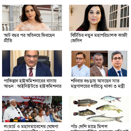
আট বছর পর অভিনয়ে ফিরছেন
বিটিভির নতুন মহাপরিচালক কাজী
প্রীতি
জেসিন
পাকিস্তান হাইকমিশনারের বাসায়
শনিবার বগুড়ায় আসছেন সাত
আগুন : আইসিইউতে হাইকমিশনার
মন্ত্রণালয়ের দায়িত্বে থাকা ৩ মন্ত্রী
লংমার্চ ও মহাসমাবেশের ঘোষণা
পাঁচ দেশি মাছে মিলল