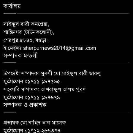
কার্যালয়
সাইফুল বারী কমপ্লেক্স,
শান্তিনগর (টাউনকলোনী),
শেরপুর ৫৮৪০, বগুড়া।
ই মেইলঃ sherpurnews2014@gmail.com
সম্পাদক মন্ডলী
উপদেষ্টা সম্পাদক: মুনসী মো.সাইফুল বারী ডাবলু
মুঠোফোন ০১৭১১ ১৯৭৫৬৫
সহকারি সম্পাদক: আশরাফুল আলম পুরণ
মুঠোফোন ০১৭১১ ১৯৭৬৭৯
সম্পাদক ও প্রকাশক
প্রভাষক মো.নাহিদ আল মালেক
মুঠোফোন ০১৭১২ ২৬৬৩৭৪