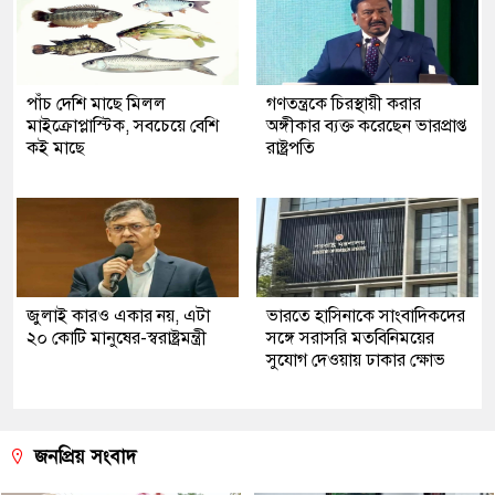
পাঁচ দেশি মাছে মিলল
গণতন্ত্রকে চিরস্থায়ী করার
মাইক্রোপ্লাস্টিক, সবচেয়ে বেশি
অঙ্গীকার ব্যক্ত করেছেন ভারপ্রাপ্ত
কই মাছে
রাষ্ট্রপতি
জুলাই কারও একার নয়, এটা
ভারতে হাসিনাকে সাংবাদিকদের
২০ কোটি মানুষের-স্বরাষ্ট্রমন্ত্রী
সঙ্গে সরাসরি মতবিনিময়ের
সুযোগ দেওয়ায় ঢাকার ক্ষোভ
জনপ্রিয় সংবাদ