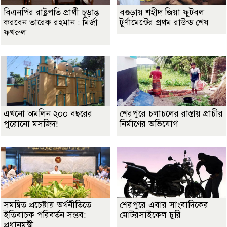
বিএনপির রাষ্ট্রপতি প্রার্থী চূড়ান্ত
বগুড়ায় শহীদ জিয়া ফুটবল
করবেন তারেক রহমান : মির্জা
টুর্ণামেন্টের প্রথম রাউন্ড শেষ
ফখরুল
এখনো অমলিন ২০০ বছরের
শেরপুরে চলাচলের রাস্তায় প্রাচীর
পুরোনো মসজিদ!
নির্মাণের অভিযোগ
সমন্বিত প্রচেষ্টায় অর্থনীতিতে
শেরপুরে এবার সাংবাদিকের
ইতিবাচক পরিবর্তন সম্ভব:
মোটরসাইকেল চুরি
প্রধানমন্ত্রী