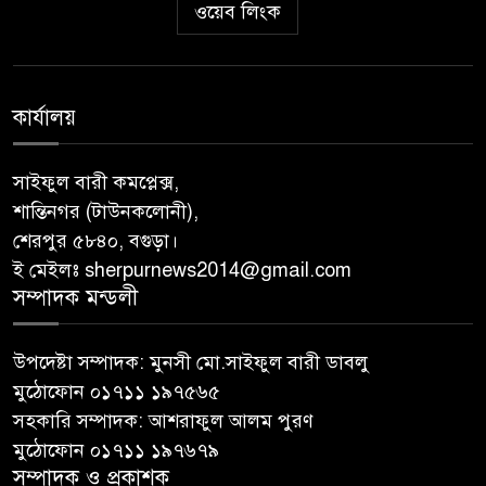
ওয়েব লিংক
কার্যালয়
সাইফুল বারী কমপ্লেক্স,
শান্তিনগর (টাউনকলোনী),
শেরপুর ৫৮৪০, বগুড়া।
ই মেইলঃ sherpurnews2014@gmail.com
সম্পাদক মন্ডলী
উপদেষ্টা সম্পাদক: মুনসী মো.সাইফুল বারী ডাবলু
মুঠোফোন ০১৭১১ ১৯৭৫৬৫
সহকারি সম্পাদক: আশরাফুল আলম পুরণ
মুঠোফোন ০১৭১১ ১৯৭৬৭৯
সম্পাদক ও প্রকাশক