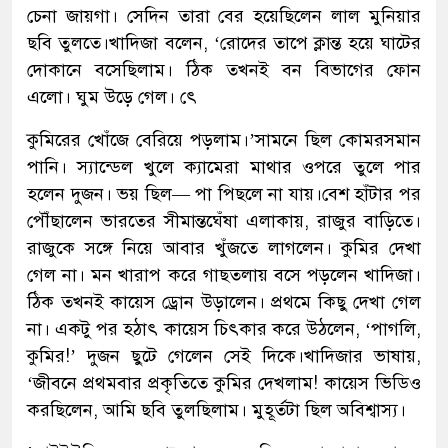
চেনা জায়গা। সেদিন তারা বের হয়েছিলেন লাল মুনিয়ার
ছবি তুলতে।খাদিজা বলেন, ‘রোদের তাপে ক্লান্ত হয়ে ঘাটের
দোকানে বসেছিলাম। ঠিক তখনই বন বিভাগের ফোন
এলো। ঘুম উড়ে গেল। ৎে
কুমিরের খোঁজে বেরিয়ে পড়লাম।’সামনে ছিল কোমরসমান
পানি। স্যান্ডেল খুলে ক্যামেরা মাথার ওপরে তুলে পার
হলেন দুজন। ভয় ছিল— পা পিছলে না যায়।বেশ হাঁটার পর
পৌঁছালেন ভারতের সীমান্তঘেঁষা এলাকায়, রাজুর বাড়িতে।
রাজুকে সঙ্গে নিয়ে আবার খুঁজতে লাগলেন। কুমির দেখা
গেল না। মন খারাপ করে গাছতলায় বসে পড়লেন খাদিজা।
ঠিক তখনই কায়েস ড্রোন উড়ালেন। প্রথমে কিছু দেখা গেল
না। একটু পর হঠাৎ কায়েস চিৎকার করে উঠলেন, ‘পাগলি,
কুমির!’ দুজন ছুটে গেলেন সেই দিকে।খাদিজার ভাষায়,
‘জীবনে প্রথমবার প্রকৃতিতে কুমির দেখলাম! কায়েস ভিডিও
করছিলেন, আমি ছবি তুলছিলাম। মুহূর্তটা ছিল অবিশ্বাস্য।