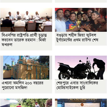
বিএনপির রাষ্ট্রপতি প্রার্থী চূড়ান্ত
বগুড়ায় শহীদ জিয়া ফুটবল
করবেন তারেক রহমান : মির্জা
টুর্ণামেন্টের প্রথম রাউন্ড শেষ
ফখরুল
এখনো অমলিন ২০০ বছরের
শেরপুরে এবার সাংবাদিকের
পুরোনো মসজিদ!
মোটরসাইকেল চুরি