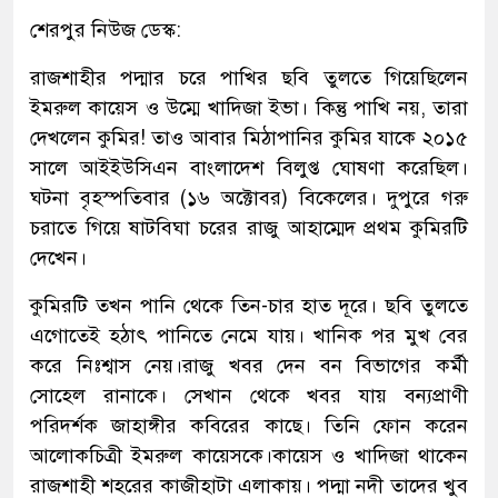
শেরপুর নিউজ ডেস্ক:
রাজশাহীর পদ্মার চরে পাখির ছবি তুলতে গিয়েছিলেন
ইমরুল কায়েস ও উম্মে খাদিজা ইভা। কিন্তু পাখি নয়, তারা
দেখলেন কুমির! তাও আবার মিঠাপানির কুমির যাকে ২০১৫
সালে আইইউসিএন বাংলাদেশ বিলুপ্ত ঘোষণা করেছিল।
ঘটনা বৃহস্পতিবার (১৬ অক্টোবর) বিকেলের। দুপুরে গরু
চরাতে গিয়ে ষাটবিঘা চরের রাজু আহাম্মেদ প্রথম কুমিরটি
দেখেন।
কুমিরটি তখন পানি থেকে তিন-চার হাত দূরে। ছবি তুলতে
এগোতেই হঠাৎ পানিতে নেমে যায়। খানিক পর মুখ বের
করে নিঃশ্বাস নেয়।রাজু খবর দেন বন বিভাগের কর্মী
সোহেল রানাকে। সেখান থেকে খবর যায় বন্যপ্রাণী
পরিদর্শক জাহাঙ্গীর কবিরের কাছে। তিনি ফোন করেন
আলোকচিত্রী ইমরুল কায়েসকে।কায়েস ও খাদিজা থাকেন
রাজশাহী শহরের কাজীহাটা এলাকায়। পদ্মা নদী তাদের খুব