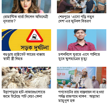
রোমান্টিক বার্তা দিলেন অভিনেত্রী
শেরপুরে ‘এসো গড়ি নতুন
নুসরাত?
দেশ’এর ফুটবল বিতরণ
বগুড়ায় প্রাইভেট কারের ধাক্কায়
চলনবিলে ঘুরতে এসে পানিতে
স্বামী স্ত্রী নিহত
ডুবে স্কুলছাত্রের মৃত্যু
উল্লাপাড়ার হাট-বাজারগুলোতে
গণভোটের রায় বাস্তবায়ন না হওয়া
জমে উঠেছে পাট বেচা-কেনা
পর্যন্ত রাজপথে থাকব : আল্লামা
মামুনুল হক