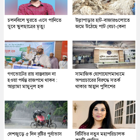
চলনবিলে ঘুরতে এসে পানিতে
উল্লাপাড়ার হাট-বাজারগুলোতে
ডুবে স্কুলছাত্রের মৃত্যু
জমে উঠেছে পাট বেচা-কেনা
গণভোটের রায় বাস্তবায়ন না
সামাজিক যোগাযোগমাধ্যমে
হওয়া পর্যন্ত রাজপথে থাকব :
অপপ্রচারের বিরুদ্ধে সতর্ক
আল্লামা মামুনুল হক
থাকার আহ্বান পুলিশের
দেশজুড়ে ৫ দিন বৃষ্টির পূর্বাভাস
বিটিভির নতুন মহাপরিচালক