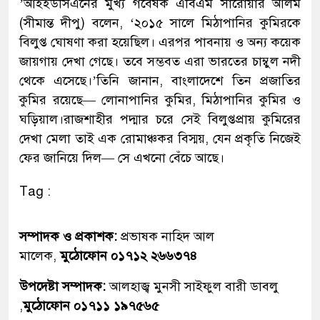
’আইইউসিএনের মুখ্য গবেষক এবিএম সারোয়ার আলম
(সীমান্ত দীপু) বলেন, ‘২০১৫ সালে মিঠাপানির কুমিরকে
বিলুপ্ত ঘোষণা করা হয়েছিল। এরপর পাবনায় ও অন্য কয়েক
জায়গায় দেখা গেছে। তবে সম্ভবত এরা ভারতের চাম্বুল নদী
থেকে এসেছে।’তিনি জানান, বাংলাদেশে তিন প্রজাতির
কুমির রয়েছে— লোনাপানির কুমির, মিঠাপানির কুমির ও
ঘড়িয়াল।রাজশাহীর পদ্মার চরে সেই বিলুপ্তপ্রায় কুমিরের
দেখা মেলা তাই এক রোমাঞ্চকর বিস্ময়, যেন প্রকৃতি নিজেই
ফের জানিয়ে দিল— সে এখনো বেঁচে আছে।
Tag :
সম্পাদক ও প্রকাশক:
প্রভাষক নাহিদ আল
মালেক,
মুঠোফোন ০১৭১২ ২৬৬৩৭৪
উপদেষ্টা সম্পাদক:
আলহাজ্ব মুনসী সাইফুল বারী ডাবলু
,
মুঠোফোন ০১৭১১ ১৯৭৫৬৫