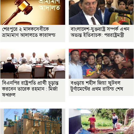
শেরপুরে ২ মাদকসেবীকে
বাংলাদেশ-যুক্তরাষ্ট্র সম্পর্ক এখন
ভ্রাম্যমাণ আদালতে কারাদন্ড
অত্যন্ত ইতিবাচক: পররাষ্ট্রমন্ত্রী
বিএনপির রাষ্ট্রপতি প্রার্থী চূড়ান্ত
বগুড়ায় শহীদ জিয়া ফুটবল
করবেন তারেক রহমান : মির্জা
টুর্ণামেন্টের প্রথম রাউন্ড শেষ
ফখরুল