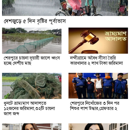
দেশজুড়ে ৫ দিন বৃষ্টির পূর্বাভাস
শেরপুরে চায়না দুয়ারী জালে ধ্বংস
নন্দীগ্রামে অবৈধ সীসা তৈরি
হচ্ছে দেশীয় মাছ
কারখানার ২ লাখ টাকা জরিমানা
ধুনটে ভ্রাম্যমাণ আদালতে
শেরপুরে নিখোঁজের ৩ দিন পর
১২জনের জরিমানা,৩২টি চায়না
শিশুর লাশ উদ্ধার,গ্রেফতার ২
জাল জব্দ