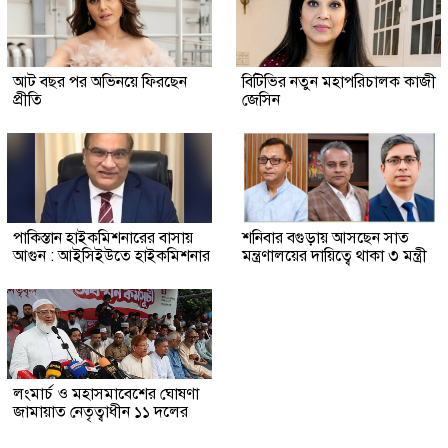
আট বছর পর অভিনয়ে ফিরছেন
বিটিভির নতুন মহাপরিচালক কাজী
প্রীতি
জেসিন
পাকিস্তান হাইকমিশনারের বাসায়
শনিবার বগুড়ায় আসছেন সাত
আগুন : আইসিইউতে হাইকমিশনার
মন্ত্রণালয়ের দায়িত্বে থাকা ৩ মন্ত্রী
লংমার্চ ও মহাসমাবেশের ঘোষণা
জামায়াত নেতৃত্বাধীন ১১ দলের