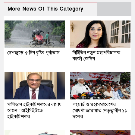
More News Of This Category
দেশজুড়ে ৫ দিন বৃষ্টির পূর্বাভাস
বিটিভির নতুন মহাপরিচালক
কাজী জেসিন
পাকিস্তান হাইকমিশনারের বাসায়
লংমার্চ ও মহাসমাবেশের
আগুন : আইসিইউতে
ঘোষণা জামায়াত নেতৃত্বাধীন ১১
হাইকমিশনার
দলের