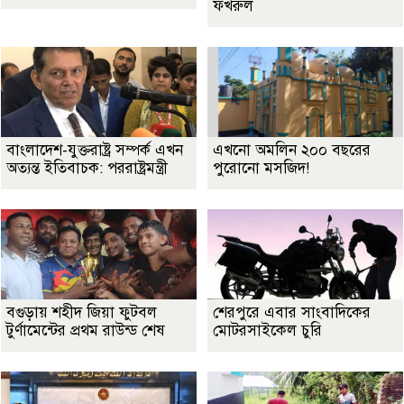
ফখরুল
বাংলাদেশ-যুক্তরাষ্ট্র সম্পর্ক এখন
এখনো অমলিন ২০০ বছরের
অত্যন্ত ইতিবাচক: পররাষ্ট্রমন্ত্রী
পুরোনো মসজিদ!
বগুড়ায় শহীদ জিয়া ফুটবল
শেরপুরে এবার সাংবাদিকের
টুর্ণামেন্টের প্রথম রাউন্ড শেষ
মোটরসাইকেল চুরি