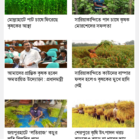
মোল্লাহাটে পাট চাষে ফিরেছে
সারিয়াকান্দিতে পান চাষে কৃষক
কৃষকের আস্থা
মোরশেদের সফলতা
আমাদের প্রান্তিক কৃষক হবেন
সারিয়াকান্দিতে কাউনের বাম্পার
ক্ষমতায়িত উদ্যোক্তা : প্রধানমন্ত্রী
ফলন হলেও কৃষকের মুখে হাসি
নেই
জয়পুরহাটে ‘লতিরাজ’ কচুর
শেরপুরে কৃষি উৎপাদন খরচ
লতি বিলুপ্তির পথে
বাড়লেও বাড়ে না ধানের দাম