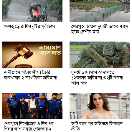
দেশজুড়ে ৫ দিন বৃষ্টির পূর্বাভাস
শেরপুরে চায়না দুয়ারী জালে ধ্বংস
হচ্ছে দেশীয় মাছ
নন্দীগ্রামে অবৈধ সীসা তৈরি
ধুনটে ভ্রাম্যমাণ আদালতে
কারখানার ২ লাখ টাকা জরিমানা
১২জনের জরিমানা,৩২টি চায়না
জাল জব্দ
শেরপুরে নিখোঁজের ৩ দিন পর
আট বছর পর অভিনয়ে ফিরছেন
শিশুর লাশ উদ্ধার,গ্রেফতার ২
প্রীতি