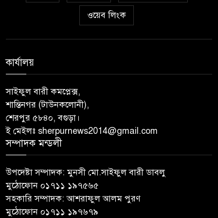
ওয়েব লিংক
কার্যালয়
সাইফুল বারী কমপ্লেক্স,
শান্তিনগর (টাউনকলোনী),
শেরপুর ৫৮৪০, বগুড়া।
ই মেইলঃ sherpurnews2014@gmail.com
সম্পাদক মন্ডলী
উপদেষ্টা সম্পাদক: মুনসী মো.সাইফুল বারী ডাবলু
মুঠোফোন ০১৭১১ ১৯৭৫৬৫
সহকারি সম্পাদক: আশরাফুল আলম পুরণ
মুঠোফোন ০১৭১১ ১৯৭৬৭৯