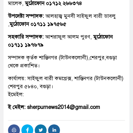
মালেক,
মুঠোফোন ০১৭১২ ২৬৬৩৭৪
উপদেষ্টা সম্পাদক:
আলহাজ্ব মুনসী সাইফুল বারী ডাবলু
,
মুঠোফোন ০১৭১১ ১৯৭৫৬৫
সহকারি সম্পাদক:
আশরাফুল আলম পুরণ,
মুঠোফোন
০১৭১১ ১৯৭৬৭৯
সম্পাদক কৃর্তক শান্তিনগর (টাউনকলোনী),শেরপুর,বগুড়া
থেকে প্রকাশিত।
কার্যালয়: সাইফুল বারী কমপ্লেক্স, শান্তিনগর (টাউনকলোনী)
শেরপুর ৫৮৪০, বগুড়া।
ইমেইল:
ই মেইল: sherpurnews2014@gmail.com