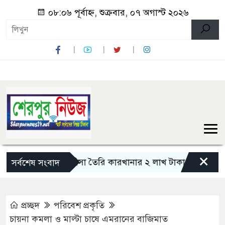
০৮:০৬ পূর্বাহ্ন, শুক্রবার, ০৭ অগাস্ট ২০২৬
×
ীগ্রামে অবৈধ সীসা তৈরি কারখানার ২ লাখ টাকা জরিমানা
ধুনট
সর্বশেষ সংবাদ
প্রচ্ছদ
পরিবেশ প্রকৃতি
চায়না কমলা ও মাল্টা চাষে এমরানের বাজিমাত