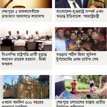
শেরপুরে ২ মাদকসেবীকে
বাংলাদেশ-যুক্তরাষ্ট্র সম্পর্ক এখন
ভ্রাম্যমাণ আদালতে কারাদন্ড
অত্যন্ত ইতিবাচক: পররাষ্ট্রমন্ত্রী
বিএনপির রাষ্ট্রপতি প্রার্থী চূড়ান্ত
বগুড়ায় শহীদ জিয়া ফুটবল
করবেন তারেক রহমান : মির্জা
টুর্ণামেন্টের প্রথম রাউন্ড শেষ
ফখরুল
এখনো অমলিন ২০০ বছরের
শেরপুরে চলাচলের রাস্তায় প্রাচীর