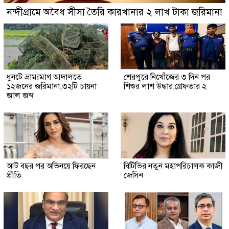
নন্দীগ্রামে অবৈধ সীসা তৈরি কারখানার ২ লাখ টাকা জরিমানা
ধুনটে ভ্রাম্যমাণ আদালতে
শেরপুরে নিখোঁজের ৩ দিন পর
১২জনের জরিমানা,৩২টি চায়না
শিশুর লাশ উদ্ধার,গ্রেফতার ২
জাল জব্দ
আট বছর পর অভিনয়ে ফিরছেন
বিটিভির নতুন মহাপরিচালক কাজী
প্রীতি
জেসিন