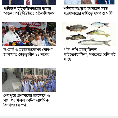
পাকিস্তান হাইকমিশনারের বাসায়
শনিবার বগুড়ায় আসছেন সাত
আগুন : আইসিইউতে হাইকমিশনার
মন্ত্রণালয়ের দায়িত্বে থাকা ৩ মন্ত্রী
লংমার্চ ও মহাসমাবেশের ঘোষণা
পাঁচ দেশি মাছে মিলল
জামায়াত নেতৃত্বাধীন ১১ দলের
মাইক্রোপ্লাস্টিক, সবচেয়ে বেশি কই
মাছে
শেরপুরে প্রশাসনের হস্তক্ষেপে ৬
মাস পর খুলল ভাটরা প্রাথমিক
বিদ্যালয়ের পথ