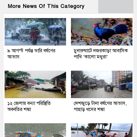
More News Of This Category
৯ আগস্ট পর্যন্ত ভারি বর্ষণের
চুনারুঘাটে নজরকাড়া আবাসিক
আভাস
পাখি ‘কালো মথুরা’
১২ জেলায় বন্যা পরিস্থিতি
দেশজুড়ে টানা বর্ষণের আভাস,
অবনতির শঙ্কা
পাহাড় ধসের শঙ্কা