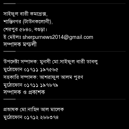
সাইফুল বারী কমপ্লেক্স,
শান্তিনগর (টাউনকলোনী),
শেরপুর ৫৮৪০, বগুড়া।
ই মেইলঃ sherpurnews2014@gmail.com
সম্পাদক মন্ডলী
উপদেষ্টা সম্পাদক: মুনসী মো.সাইফুল বারী ডাবলু
মুঠোফোন ০১৭১১ ১৯৭৫৬৫
সহকারি সম্পাদক: আশরাফুল আলম পুরণ
মুঠোফোন ০১৭১১ ১৯৭৬৭৯
সম্পাদক ও প্রকাশক
প্রভাষক মো.নাহিদ আল মালেক
মুঠোফোন ০১৭১২ ২৬৬৩৭৪