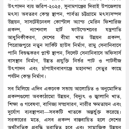
উৎপাদন ব্যয় জরিপ-২০২৫, সুনামগঞ্জের দিরাই উপজেলায়
মৎস্য অবতরণ কেন্দ্র স্থাপন, পার্বত্য চট্টগ্রামে মৎস্যসম্পদ
উন্নয়ন, সাসটেইনেবল কোস্টাল অ্যান্ড মেরিন ফিশারিজ
প্রকল্প, ন্যাশনাল হার্ট ফাউন্ডেশনের যন্ত্রপাতি
আধুনিকীকরণ, দেশের বীমা খাত উন্নয়ন প্রকল্প,
পিরোজপুরে নতুন সার্কিট হাউস নির্মাণ, রামু সেনানিবাসে
পানি বিশুদ্ধকরণ প্লান্ট স্থাপন, সিলেট সেনানিবাসে অফিসার্স
বাসস্থান নির্মাণ, উন্নত প্রযুক্তি নির্ভর পাট ও পাটবীজ
উৎপাদন এবং চাঁপাইনবাবগঞ্জে মহানন্দা সেতুর কাছে
পর্যটন কেন্দ্র নির্মাণ।
সব মিলিয়ে এদিন একনেক সভায় আলোচিত ও অনুমোদিত
প্রকল্পগুলো অবকাঠামো উন্নয়ন, বিদ্যুৎ ও জ্বালানি খাত,
শিক্ষা ও গবেষণা, বাণিজ্য সম্প্রসারণ, নারীর ক্ষমতায়ন এবং
দুর্যোগ ব্যবস্থাপনা—সবকটি খাতকে অন্তর্ভুক্ত করেছে।
সরকারের মতে, এসব প্রকল্প বাস্তবায়িত হলে দেশের
অর্থনৈতিক প্রবৃদ্ধি ত্বরান্বিত হবে এবং সামাজিক উন্নয়ন