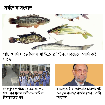
সর্বশেষ সংবাদ
পাঁচ দেশি মাছে মিলল মাইক্রোপ্লাস্টিক, সবচেয়ে বেশি কই
মাছে
শেরপুরে প্রশাসনের হস্তক্ষেপে ৬
ষড়যন্ত্রকারীরা আপনার চারপাশেই
মাস পর খুলল ভাটরা প্রাথমিক
অবস্থান করছে: কর্নেল (অব.) অলি
বিদ্যালয়ের পথ
আহমদ