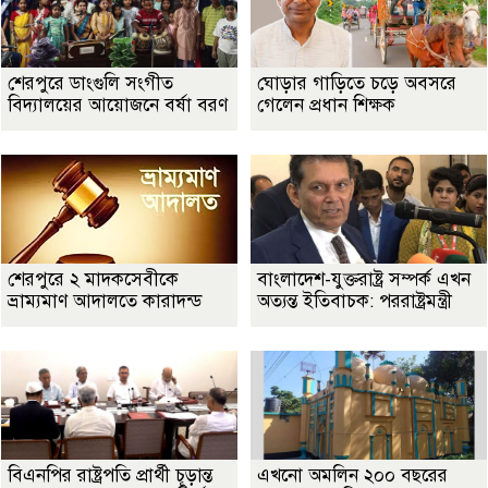
শেরপুরে ডাংগুলি সংগীত
ঘোড়ার গাড়িতে চড়ে অবসরে
বিদ্যালয়ের আয়োজনে বর্ষা বরণ
গেলেন প্রধান শিক্ষক
শেরপুরে ২ মাদকসেবীকে
বাংলাদেশ-যুক্তরাষ্ট্র সম্পর্ক এখন
ভ্রাম্যমাণ আদালতে কারাদন্ড
অত্যন্ত ইতিবাচক: পররাষ্ট্রমন্ত্রী
বিএনপির রাষ্ট্রপতি প্রার্থী চূড়ান্ত
এখনো অমলিন ২০০ বছরের