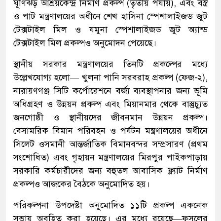
ঘূর্ণিঝড় আশ্রয়কেন্দ্র নির্মাণ প্রকল্প (তৃতীয় পর্যায়), এবং বস্ত্র
ও পাট মন্ত্রণালয়ের অধীনে শেখ হাসিনা স্পেশালাইজড জুট
টেক্সটাইল মিল ও যমুনা স্পেশালাইজড জুট অ্যান্ড
টেক্সটাইল মিল প্রকল্পও অনুমোদন পেয়েছে।
স্থানীয় সরকার মন্ত্রণালয়ের তিনটি প্রকল্পের মধ্যে
উল্লেখযোগ্য হলো— খুলনা পানি সরবরাহ প্রকল্প (ফেজ-২),
নারায়ণগঞ্জ সিটি কর্পোরেশনে বর্জ্য ব্যবস্থাপনার জন্য ভূমি
অধিগ্রহণ ও উন্নয়ন প্রকল্প এবং মিয়ানমার থেকে বাস্তুচ্যুত
জনগোষ্ঠী ও স্থানীয়দের জীবনমান উন্নয়ন প্রকল্প।
বেসামরিক বিমান পরিবহন ও পর্যটন মন্ত্রণালয়ের অধীনে
সিলেট ওসমানী আন্তর্জাতিক বিমানবন্দর সম্প্রসারণ (প্রথম
সংশোধিত) এবং গৃহায়ন মন্ত্রণালয়ের মিরপুর পাইকপাড়ায়
সরকারি কর্মচারীদের জন্য বহুতল আবাসিক ফ্ল্যাট নির্মাণ
প্রকল্পও আজকের বৈঠকে অনুমোদিত হয়।
পরিকল্পনা উপদেষ্টা অনুমোদিত ১১টি প্রকল্প একনেক
সভায় অবহিত করা হয়েছে। এর মধ্যে রয়েছে—ফসলের