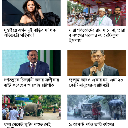
মুম্বাইয়ে এখন দুই বাড়ির মালিক
যারা গণভোটের রায় মানে না, তারা
অভিনেত্রী মহিমার!
জনগণের সরকার নয় : রফিকুল
ইসলাম
গণতন্ত্রকে চিরস্থায়ী করার অঙ্গীকার
জুলাই কারও একার নয়, এটা ২০
ব্যক্ত করেছেন ভারপ্রাপ্ত রাষ্ট্রপতি
কোটি মানুষের-স্বরাষ্ট্রমন্ত্রী
থানা থেকেই মুক্তি পাচ্ছে সেই
৯ আগস্ট পর্যন্ত ভারি বর্ষণের