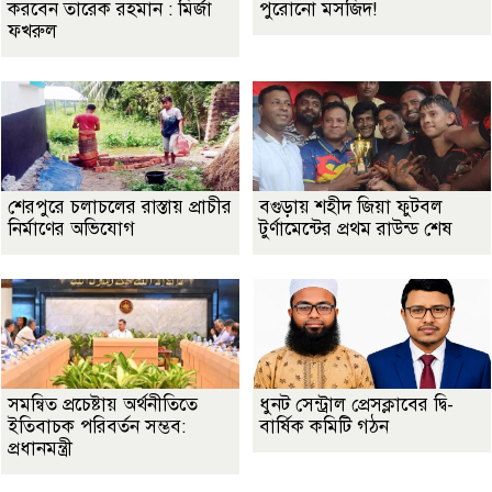
করবেন তারেক রহমান : মির্জা
পুরোনো মসজিদ!
ফখরুল
শেরপুরে চলাচলের রাস্তায় প্রাচীর
বগুড়ায় শহীদ জিয়া ফুটবল
নির্মাণের অভিযোগ
টুর্ণামেন্টের প্রথম রাউন্ড শেষ
সমন্বিত প্রচেষ্টায় অর্থনীতিতে
ধুনট সেন্ট্রাল প্রেসক্লাবের দ্বি-
ইতিবাচক পরিবর্তন সম্ভব:
বার্ষিক কমিটি গঠন
প্রধানমন্ত্রী